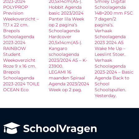
2023-2024
20,5x14cm(A5-).
Smiley Digital
POLYPROP
Hobbit Agenda
Schoolagenda
Prevision
basic 2023/2024
148×200 mm FSC
Weekoverzicht –
Panter lila Week
7 dagen/2
17,1 x 22 cm.
op 2 pagina’s
pagina’s.
Brepols
Schoolagenda
Verhaak
Schoolagenda
Hardcover
Schoolagenda
2023-2024
20,5x14cm(A5-).
2023 2024 A5
RAINBOW
Kangaro
Wake Me Up –
Student
schoolagenda
Leeslint Stoer.
Weekoverzicht
2023/2024 A5 – K-
Verhaak
Roze 9 x 16 cm.
23900.
Schoolagenda
Brepols
LEGAMI 16
2023-2024 – Basic
Schoolagenda
maanden Spiraal
Agenda Back to
2023-2024 TOILE
Agenda 2023/2024
School
OCEAN Eco
Week op 2 pag.
Schoolspullen.
Yesterday.