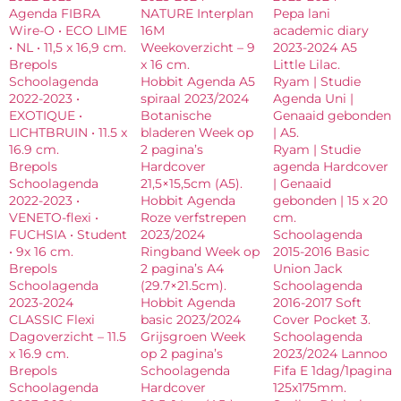
Agenda FIBRA
NATURE Interplan
Pepa lani
Wire-O • ECO LIME
16M
academic diary
• NL • 11,5 x 16,9 cm.
Weekoverzicht – 9
2023-2024 A5
Brepols
x 16 cm.
Little Lilac.
Schoolagenda
Hobbit Agenda A5
Ryam | Studie
2022-2023 •
spiraal 2023/2024
Agenda Uni |
EXOTIQUE •
Botanische
Genaaid gebonden
LICHTBRUIN • 11.5 x
bladeren Week op
| A5.
16.9 cm.
2 pagina’s
Ryam | Studie
Brepols
Hardcover
agenda Hardcover
Schoolagenda
21,5×15,5cm (A5).
| Genaaid
2022-2023 •
Hobbit Agenda
gebonden | 15 x 20
VENETO-flexi •
Roze verfstrepen
cm.
FUCHSIA • Student
2023/2024
Schoolagenda
• 9x 16 cm.
Ringband Week op
2015-2016 Basic
Brepols
2 pagina’s A4
Union Jack
Schoolagenda
(29.7×21.5cm).
Schoolagenda
2023-2024
Hobbit Agenda
2016-2017 Soft
CLASSIC Flexi
basic 2023/2024
Cover Pocket 3.
Dagoverzicht – 11.5
Grijsgroen Week
Schoolagenda
x 16.9 cm.
op 2 pagina’s
2023/2024 Lannoo
Brepols
Schoolagenda
Fifa E 1dag/1pagina
Schoolagenda
Hardcover
125x175mm.