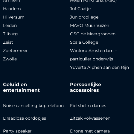
Arnhem
Helen Parkhurst (ASG)
Haarlem
Juf Caatje
Hilversum
Juniorcollege
Leiden
MAVO Muurhuizen
Tilburg
OSG de Meergronden
Zeist
Scala College
Zoetermeer
Winford Amsterdam –
Zwolle
particulier onderwijs
Yuverta Alphen aan den Rijn
Geluid en
Persoonlijke
entertainment
accessoires
Noise cancelling koptelefoon
Fietshelm dames
Draadloze oordopjes
Zitzak volwassenen
Party speaker
Drone met camera