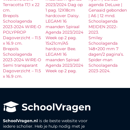
Terracotta 17,1 x 22
2023/2024 Dag op
agenda DeLuxe |
cm.
1 pag. 12X18cm
Genaaid gebonden
Brepols
hardcover Daisy.
| A6 | 12 mnd.
Schoolagenda
LEGAMI 16
Schoolagenda
2023-2024 WIRE-O
maanden Spiraal
MEIDEN 2022-
POLYPROP
Agenda 2023/2024
2023.
Dagoverzicht – 11.5
Week op 2 pag.
Smiley
x 16.9 cm.
15x21cm/A5
Schoolagenda
Brepols
hardcover Bee.
148×200 mm 7
Schoolagenda
LEGAMI 16
dagen/2 pagina’s.
2023-2024 WIRE-O
maanden Spiraal
Spider-man
Semi transparant
Agenda 2023/2024
Schoolagenda
Dagoverzicht – 11.5
Week op 2 pag.
2023-2024.
x 16.9 cm.
SchoolVragen.nl
is de beste website voor
iedere scholier. Heb je hulp nodig met je