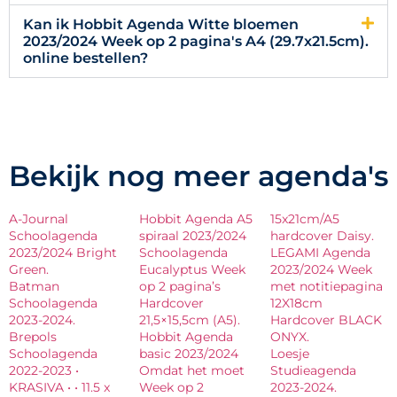
Kan ik Hobbit Agenda Witte bloemen
2023/2024 Week op 2 pagina's A4 (29.7x21.5cm).
online bestellen?
Bekijk nog meer agenda's
A-Journal
Hobbit Agenda A5
15x21cm/A5
Schoolagenda
spiraal 2023/2024
hardcover Daisy.
2023/2024 Bright
Schoolagenda
LEGAMI Agenda
Green.
Eucalyptus Week
2023/2024 Week
Batman
op 2 pagina’s
met notitiepagina
Schoolagenda
Hardcover
12X18cm
2023-2024.
21,5×15,5cm (A5).
Hardcover BLACK
Brepols
Hobbit Agenda
ONYX.
Schoolagenda
basic 2023/2024
Loesje
2022-2023 •
Omdat het moet
Studieagenda
KRASIVA • • 11.5 x
Week op 2
2023-2024.