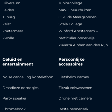
Hilversum
Juniorcollege
Leiden
MAVO Muurhuizen
Tilburg
OSG de Meergronden
Zeist
Scala College
Zoetermeer
Winford Amsterdam –
Zwolle
particulier onderwijs
Yuverta Alphen aan den Rijn
Geluid en
Persoonlijke
entertainment
accessoires
Noise cancelling koptelefoon
Fietshelm dames
Draadloze oordopjes
Zitzak volwassenen
Party speaker
Drone met camera
Chromebook
Beste pennenzak