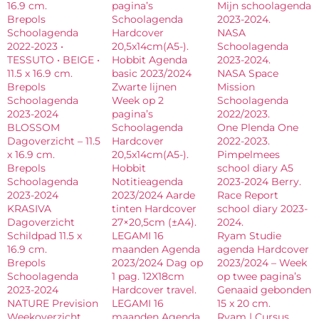
16.9 cm.
pagina’s
Mijn schoolagenda
Brepols
Schoolagenda
2023-2024.
Schoolagenda
Hardcover
NASA
2022-2023 •
20,5x14cm(A5-).
Schoolagenda
TESSUTO • BEIGE •
Hobbit Agenda
2023-2024.
11.5 x 16.9 cm.
basic 2023/2024
NASA Space
Brepols
Zwarte lijnen
Mission
Schoolagenda
Week op 2
Schoolagenda
2023-2024
pagina’s
2022/2023.
BLOSSOM
Schoolagenda
One Plenda One
Dagoverzicht – 11.5
Hardcover
2022-2023.
x 16.9 cm.
20,5x14cm(A5-).
Pimpelmees
Brepols
Hobbit
school diary A5
Schoolagenda
Notitieagenda
2023-2024 Berry.
2023-2024
2023/2024 Aarde
Race Report
KRASIVA
tinten Hardcover
school diary 2023-
Dagoverzicht
27×20,5cm (±A4).
2024.
Schildpad 11.5 x
LEGAMI 16
Ryam Studie
16.9 cm.
maanden Agenda
agenda Hardcover
Brepols
2023/2024 Dag op
2023/2024 – Week
Schoolagenda
1 pag. 12X18cm
op twee pagina’s
2023-2024
Hardcover travel.
Genaaid gebonden
NATURE Prevision
LEGAMI 16
15 x 20 cm.
Weekoverzicht
maanden Agenda
Ryam | Cursus