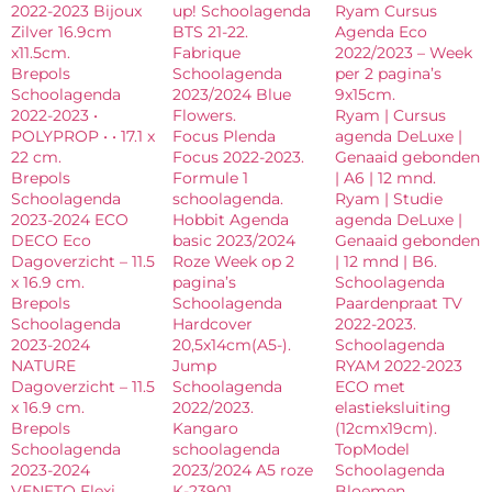
2022-2023 Bijoux
up! Schoolagenda
Ryam Cursus
Zilver 16.9cm
BTS 21-22.
Agenda Eco
x11.5cm.
Fabrique
2022/2023 – Week
Brepols
Schoolagenda
per 2 pagina’s
Schoolagenda
2023/2024 Blue
9x15cm.
2022-2023 •
Flowers.
Ryam | Cursus
POLYPROP • • 17.1 x
Focus Plenda
agenda DeLuxe |
22 cm.
Focus 2022-2023.
Genaaid gebonden
Brepols
Formule 1
| A6 | 12 mnd.
Schoolagenda
schoolagenda.
Ryam | Studie
2023-2024 ECO
Hobbit Agenda
agenda DeLuxe |
DECO Eco
basic 2023/2024
Genaaid gebonden
Dagoverzicht – 11.5
Roze Week op 2
| 12 mnd | B6.
x 16.9 cm.
pagina’s
Schoolagenda
Brepols
Schoolagenda
Paardenpraat TV
Schoolagenda
Hardcover
2022-2023.
2023-2024
20,5x14cm(A5-).
Schoolagenda
NATURE
Jump
RYAM 2022-2023
Dagoverzicht – 11.5
Schoolagenda
ECO met
x 16.9 cm.
2022/2023.
elastieksluiting
Brepols
Kangaro
(12cmx19cm).
Schoolagenda
schoolagenda
TopModel
2023-2024
2023/2024 A5 roze
Schoolagenda
VENETO Flexi
K-23901.
Bloemen