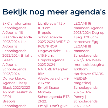
Bekijk nog meer agenda's
8x Clairefontaine
Lichtblauw 11.5 x
LEGAMI 16
Schoolagenda.
16.9 cm.
maanden Agenda
A-Journal 16
Brepols
2023/2024 Dag op
Maanden Agenda
Schoolagenda
1 pag. 12X18cm
2023/2024 Lila.
2023-2024 WIRE-O
hardcover Egg.
A-Journal
POLYPROP
LEGAMI 18
Schoolagenda
Dagoverzicht – 11.5
maanden
2023/2024 Bright
x 16.9 cm.
Schoolagenda
Green.
Brepols agenda
2023/2024 Week
A-Journal
2023-2024
met notitiepagina
Schoolagenda
NATURE Interplan
12X18cm
2023/2024
16M
Hardcover STARS.
Donkerblauw.
Weekoverzicht – 9
MEIDEN
Agenda Classy
x 16 cm.
magazine|
Black 2022/2023
Emoji Space
Schoolagenda
A5 met leeslint K-
Monkey
2023-2024.
22101.
Schoolagenda BTS
Penny |
Brepols
21-22.
Schoolagenda
Schoolagenda
Emoji- Don’t give
2022 2023.