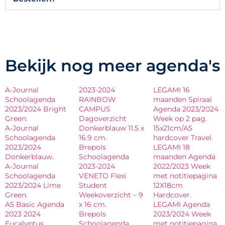
Bekijk nog meer agenda's
A-Journal
2023-2024
LEGAMI 16
Schoolagenda
RAINBOW
maanden Spiraal
2023/2024 Bright
CAMPUS
Agenda 2023/2024
Green.
Dagoverzicht
Week op 2 pag.
A-Journal
Donkerblauw 11.5 x
15x21cm/A5
Schoolagenda
16.9 cm.
hardcover Travel.
2023/2024
Brepols
LEGAMI 18
Donkerblauw.
Schoolagenda
maanden Agenda
A-Journal
2023-2024
2022/2023 Week
Schoolagenda
VENETO Flexi
met notitiepagina
2023/2024 Lime
Student
12X18cm
Green.
Weekoverzicht – 9
Hardcover.
A5 Basic Agenda
x 16 cm.
LEGAMI Agenda
2023 2024
Brepols
2023/2024 Week
Eucalyptus.
Schoolagenda
met notitiepagina