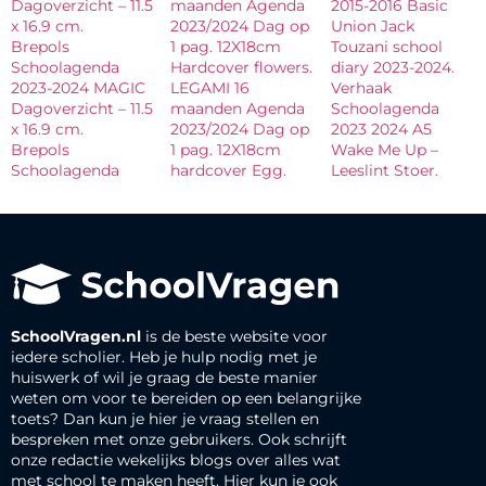
Dagoverzicht – 11.5
maanden Agenda
2015-2016 Basic
x 16.9 cm.
2023/2024 Dag op
Union Jack
Brepols
1 pag. 12X18cm
Touzani school
Schoolagenda
Hardcover flowers.
diary 2023-2024.
2023-2024 MAGIC
LEGAMI 16
Verhaak
Dagoverzicht – 11.5
maanden Agenda
Schoolagenda
x 16.9 cm.
2023/2024 Dag op
2023 2024 A5
Brepols
1 pag. 12X18cm
Wake Me Up –
Schoolagenda
hardcover Egg.
Leeslint Stoer.
SchoolVragen.nl
is de beste website voor
iedere scholier. Heb je hulp nodig met je
huiswerk of wil je graag de beste manier
weten om voor te bereiden op een belangrijke
toets? Dan kun je hier je vraag stellen en
bespreken met onze gebruikers. Ook schrijft
onze redactie wekelijks blogs over alles wat
met school te maken heeft. Hier kun je ook