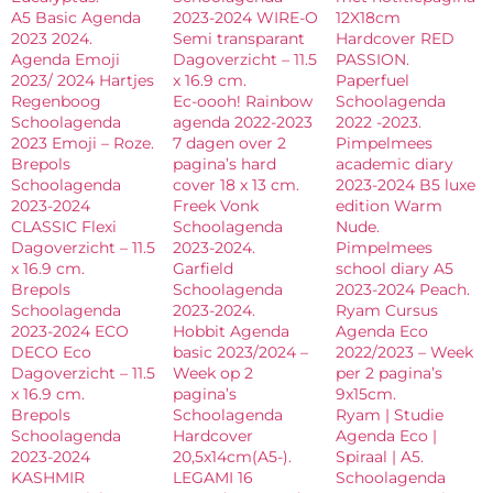
A5 Basic Agenda
2023-2024 WIRE-O
12X18cm
2023 2024.
Semi transparant
Hardcover RED
Agenda Emoji
Dagoverzicht – 11.5
PASSION.
2023/ 2024 Hartjes
x 16.9 cm.
Paperfuel
Regenboog
Ec-oooh! Rainbow
Schoolagenda
Schoolagenda
agenda 2022-2023
2022 -2023.
2023 Emoji – Roze.
7 dagen over 2
Pimpelmees
Brepols
pagina’s hard
academic diary
Schoolagenda
cover 18 x 13 cm.
2023-2024 B5 luxe
2023-2024
Freek Vonk
edition Warm
CLASSIC Flexi
Schoolagenda
Nude.
Dagoverzicht – 11.5
2023-2024.
Pimpelmees
x 16.9 cm.
Garfield
school diary A5
Brepols
Schoolagenda
2023-2024 Peach.
Schoolagenda
2023-2024.
Ryam Cursus
2023-2024 ECO
Hobbit Agenda
Agenda Eco
DECO Eco
basic 2023/2024 –
2022/2023 – Week
Dagoverzicht – 11.5
Week op 2
per 2 pagina’s
x 16.9 cm.
pagina’s
9x15cm.
Brepols
Schoolagenda
Ryam | Studie
Schoolagenda
Hardcover
Agenda Eco |
2023-2024
20,5x14cm(A5-).
Spiraal | A5.
KASHMIR
LEGAMI 16
Schoolagenda