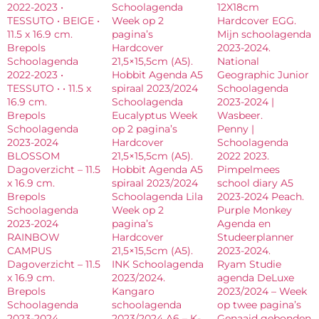
2022-2023 •
Schoolagenda
12X18cm
TESSUTO • BEIGE •
Week op 2
Hardcover EGG.
11.5 x 16.9 cm.
pagina’s
Mijn schoolagenda
Brepols
Hardcover
2023-2024.
Schoolagenda
21,5×15,5cm (A5).
National
2022-2023 •
Hobbit Agenda A5
Geographic Junior
TESSUTO • • 11.5 x
spiraal 2023/2024
Schoolagenda
16.9 cm.
Schoolagenda
2023-2024 |
Brepols
Eucalyptus Week
Wasbeer.
Schoolagenda
op 2 pagina’s
Penny |
2023-2024
Hardcover
Schoolagenda
BLOSSOM
21,5×15,5cm (A5).
2022 2023.
Dagoverzicht – 11.5
Hobbit Agenda A5
Pimpelmees
x 16.9 cm.
spiraal 2023/2024
school diary A5
Brepols
Schoolagenda Lila
2023-2024 Peach.
Schoolagenda
Week op 2
Purple Monkey
2023-2024
pagina’s
Agenda en
RAINBOW
Hardcover
Studeerplanner
CAMPUS
21,5×15,5cm (A5).
2023-2024.
Dagoverzicht – 11.5
INK Schoolagenda
Ryam Studie
x 16.9 cm.
2023/2024.
agenda DeLuxe
Brepols
Kangaro
2023/2024 – Week
Schoolagenda
schoolagenda
op twee pagina’s
2023-2024
2023/2024 A6 – K-
Genaaid gebonden