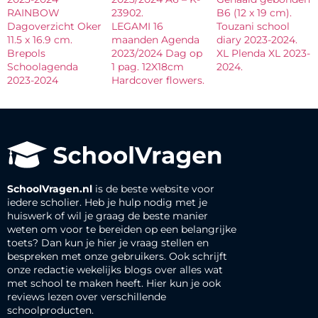
RAINBOW
23902.
B6 (12 x 19 cm).
Dagoverzicht Oker
LEGAMI 16
Touzani school
11.5 x 16.9 cm.
maanden Agenda
diary 2023-2024.
Brepols
2023/2024 Dag op
XL Plenda XL 2023-
Schoolagenda
1 pag. 12X18cm
2024.
2023-2024
Hardcover flowers.
SchoolVragen.nl
is de beste website voor
iedere scholier. Heb je hulp nodig met je
huiswerk of wil je graag de beste manier
weten om voor te bereiden op een belangrijke
toets? Dan kun je hier je vraag stellen en
bespreken met onze gebruikers. Ook schrijft
onze redactie wekelijks blogs over alles wat
met school te maken heeft. Hier kun je ook
reviews lezen over verschillende
schoolproducten.