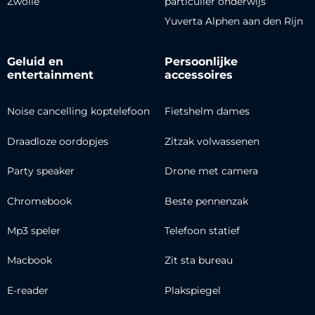
Zwolle
particulier onderwijs
Yuverta Alphen aan den Rijn
Geluid en
Persoonlijke
entertainment
accessoires
Noise cancelling koptelefoon
Fietshelm dames
Draadloze oordopjes
Zitzak volwassenen
Party speaker
Drone met camera
Chromebook
Beste pennenzak
Mp3 speler
Telefoon statief
Macbook
Zit sta bureau
E-reader
Plakspiegel