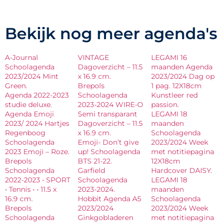
Bekijk nog meer agenda's
A-Journal
VINTAGE
LEGAMI 16
Schoolagenda
Dagoverzicht – 11.5
maanden Agenda
2023/2024 Mint
x 16.9 cm.
2023/2024 Dag op
Green.
Brepols
1 pag. 12X18cm
Agenda 2022-2023
Schoolagenda
Kunstleer red
studie deluxe.
2023-2024 WIRE-O
passion.
Agenda Emoji
Semi transparant
LEGAMI 18
2023/ 2024 Hartjes
Dagoverzicht – 11.5
maanden
Regenboog
x 16.9 cm.
Schoolagenda
Schoolagenda
Emoji- Don’t give
2023/2024 Week
2023 Emoji – Roze.
up! Schoolagenda
met notitiepagina
Brepols
BTS 21-22.
12X18cm
Schoolagenda
Garfield
Hardcover DAISY.
2022-2023 • SPORT
Schoolagenda
LEGAMI 18
• Tennis • • 11.5 x
2023-2024.
maanden
16.9 cm.
Hobbit Agenda A5
Schoolagenda
Brepols
2023/2024
2023/2024 Week
Schoolagenda
Ginkgobladeren
met notitiepagina