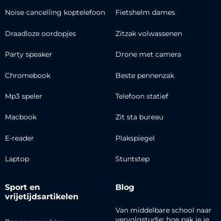
Noise cancelling koptelefoon
Fietshelm dames
Draadloze oordopjes
Zitzak volwassenen
Party speaker
Drone met camera
Chromebook
Beste pennenzak
Mp3 speler
Telefoon statief
Macbook
Zit sta bureau
E-reader
Plakspiegel
Laptop
Stuntstep
Sport en
Blog
vrijetijdsartikelen
Van middelbare school naar
vervolgstudie: hoe pak je je