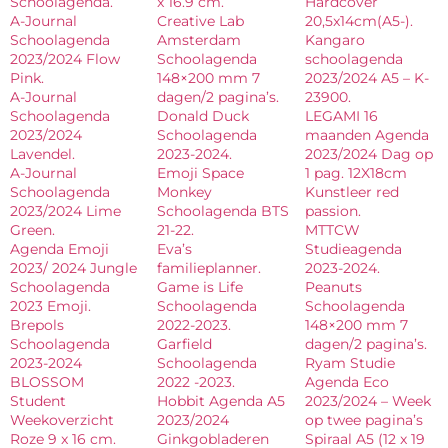
Schoolagenda.
x 16.9 cm.
Hardcover
A-Journal
Creative Lab
20,5x14cm(A5-).
Schoolagenda
Amsterdam
Kangaro
2023/2024 Flow
Schoolagenda
schoolagenda
Pink.
148×200 mm 7
2023/2024 A5 – K-
A-Journal
dagen/2 pagina’s.
23900.
Schoolagenda
Donald Duck
LEGAMI 16
2023/2024
Schoolagenda
maanden Agenda
Lavendel.
2023-2024.
2023/2024 Dag op
A-Journal
Emoji Space
1 pag. 12X18cm
Schoolagenda
Monkey
Kunstleer red
2023/2024 Lime
Schoolagenda BTS
passion.
Green.
21-22.
MTTCW
Agenda Emoji
Eva’s
Studieagenda
2023/ 2024 Jungle
familieplanner.
2023-2024.
Schoolagenda
Game is Life
Peanuts
2023 Emoji.
Schoolagenda
Schoolagenda
Brepols
2022-2023.
148×200 mm 7
Schoolagenda
Garfield
dagen/2 pagina’s.
2023-2024
Schoolagenda
Ryam Studie
BLOSSOM
2022 -2023.
Agenda Eco
Student
Hobbit Agenda A5
2023/2024 – Week
Weekoverzicht
2023/2024
op twee pagina’s
Roze 9 x 16 cm.
Ginkgobladeren
Spiraal A5 (12 x 19