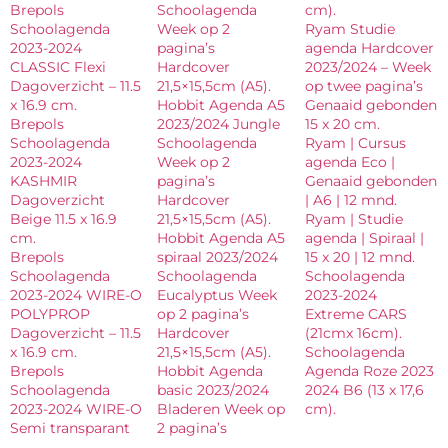
Brepols
Schoolagenda
cm).
Schoolagenda
Week op 2
Ryam Studie
2023-2024
pagina’s
agenda Hardcover
CLASSIC Flexi
Hardcover
2023/2024 – Week
Dagoverzicht – 11.5
21,5×15,5cm (A5).
op twee pagina’s
x 16.9 cm.
Hobbit Agenda A5
Genaaid gebonden
Brepols
2023/2024 Jungle
15 x 20 cm.
Schoolagenda
Schoolagenda
Ryam | Cursus
2023-2024
Week op 2
agenda Eco |
KASHMIR
pagina’s
Genaaid gebonden
Dagoverzicht
Hardcover
| A6 | 12 mnd.
Beige 11.5 x 16.9
21,5×15,5cm (A5).
Ryam | Studie
cm.
Hobbit Agenda A5
agenda | Spiraal |
Brepols
spiraal 2023/2024
15 x 20 | 12 mnd.
Schoolagenda
Schoolagenda
Schoolagenda
2023-2024 WIRE-O
Eucalyptus Week
2023-2024
POLYPROP
op 2 pagina’s
Extreme CARS
Dagoverzicht – 11.5
Hardcover
(21cmx 16cm).
x 16.9 cm.
21,5×15,5cm (A5).
Schoolagenda
Brepols
Hobbit Agenda
Agenda Roze 2023
Schoolagenda
basic 2023/2024
2024 B6 (13 x 17,6
2023-2024 WIRE-O
Bladeren Week op
cm).
Semi transparant
2 pagina’s