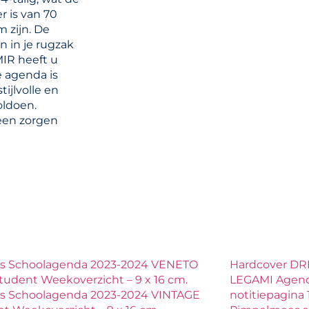
r is van 70
 zijn. De
n in je rugzak
IR heeft u
e agenda is
tijlvolle en
oldoen.
een zorgen
ls Schoolagenda 2023-2024 VENETO
Hardcover DR
Student Weekoverzicht – 9 x 16 cm.
LEGAMI Agend
ls Schoolagenda 2023-2024 VINTAGE
notitiepagin