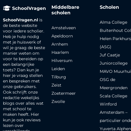
Middelbare
Scholen
scholen
SchoolVragen.nl
is
Alma College
de beste website
Amstelveen
Buitenhout Col
voor iedere scholier.
Apeldoorn
Heb je hulp nodig
Helen Parkhurs
met je huiswerk of
Arnhem
(ASG)
wil je graag de beste
Haarlem
manier weten om
Juf Caatje
voor te bereiden op
Hilversum
Juniorcollege
een belangrijke
Leiden
toets? Dan kun je
MAVO Muurhui
hier je vraag stellen
Tilburg
OSG de
en bespreken met
Zeist
onze gebruikers.
Meergronden
Ook schrijft onze
Zoetermeer
Scala College
redactie wekelijks
Zwolle
blogs over alles wat
Winford
met school te
Amsterdam –
maken heeft. Hier
kun je ook reviews
particulier ond
lezen over
Yuverta Alphen
verschillende