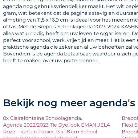
agenda nog gebruiksvriendelijker maakt. Het wit papie
gram, wat betekent dat de pagina's stevig en duurzaam
afmeting van 11,5 x 16,9 cm is ideaal voor het meeneme
of tas. Met de Brepols Schoolagenda 2023-2024 KASHM
alles wat u nodig heeft om uw leven te organiseren. D
perfect voor school, werk, vrije tijd en meer. Het is een s
praktische agenda die zeker aan al uw behoeften zal v
Bovendien is de agenda betaalbaar, waardoor u zich g
hoeft te maken over uw portemonnee.
Bekijk nog meer agenda's
8x Clairefontaine Schoolagenda.
Brepo
Agenda 2022/2023 Tie Dye look EMANUELA
Flexi 
Roze – Karton Papier 13 x 18 cm School
Brepo