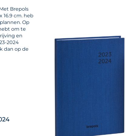
 Met Brepols
x 16.9 cm. heb
e plannen. Op
 hebt om te
rijving en
023-2024
ik dan op de
024