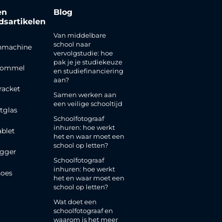
en
Blog
jdsartikelen
Van middelbare
school naar
nmachine
vervolgstudie: hoe
pak je je studiekeuze
rommel
en studiefinanciering
aan?
racket
Samen werken aan
een veilige schooltijd
tglas
Schoolfotograaf
inhuren: hoe werkt
ablet
het en waar moet een
school op letten?
gger
Schoolfotograaf
inhuren: hoe werkt
oes
het en waar moet een
school op letten?
Wat doet een
schoolfotograaf en
waarom is het meer