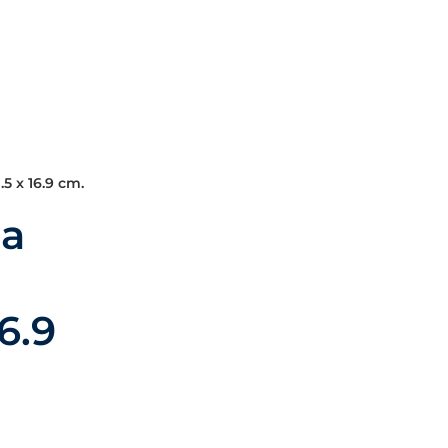
5 x 16.9 cm.
da
6.9