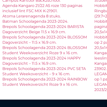
Campus Kantoor Back2school.
Studen
Agenda Kangaro 21/22 A5 roze 130 paginas
Hobbi
inclusief lint FSC MIX K-21901.
Ringb
Atoma Lerarenagenda 8 stuks.
(29.7×
Batman Schoolagenda 2023-2024.
Hobbit
Brepols Schoolagenda 2023-2024 BARISTA
pagina
Dagoverzicht Beige 11.5 x 16.9 cm.
20,5x1
Brepols Schoolagenda 2023-2024 BLOSSOM
Hobbi
Dagoverzicht – 11.5 x 16.9 cm.
op 2 p
Brepols Schoolagenda 2023-2024 BLOSSOM
20,5x1
Student Weekoverzicht Roze 9 x 16 cm.
Kanga
Brepols Schoolagenda 2023-2024 HAPPY
leeslin
Dagoverzicht – 11.5 x 16.9 cm.
Kangar
Brepols Schoolagenda 2023-2024 PVC SETA
23902.
Student Weekoverzicht – 9 x 16 cm.
LEGAM
Brepols Schoolagenda 2023-2024 RAINBOW
op 1 p
Student Weekoverzicht Roze 9 x 16 cm.
LEGAM
2023/