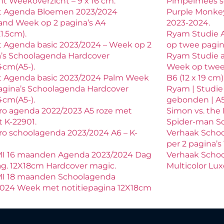
t Weekoverzicht – 9 x 16 cm.
Pimpelmees sc
t Agenda Bloemen 2023/2024
Purple Monke
and Week op 2 pagina’s A4
2023-2024.
21.5cm).
Ryam Studie 
 Agenda basic 2023/2024 – Week op 2
op twee pagina’
’s Schoolagenda Hardcover
Ryam Studie 
4cm(A5-).
Week op twee
t Agenda basic 2023/2024 Palm Week
B6 (12 x 19 cm)
agina’s Schoolagenda Hardcover
Ryam | Studie
4cm(A5-).
gebonden | A5
ro agenda 2022/2023 A5 roze met
Simon vs. the
t K-22901.
Spider-man S
o schoolagenda 2023/2024 A6 – K-
Verhaak Scho
per 2 pagina’
I 16 maanden Agenda 2023/2024 Dag
Verhaak Schoo
ag. 12X18cm Hardcover magic.
Multicolor Lu
I 18 maanden Schoolagenda
2024 Week met notitiepagina 12X18cm