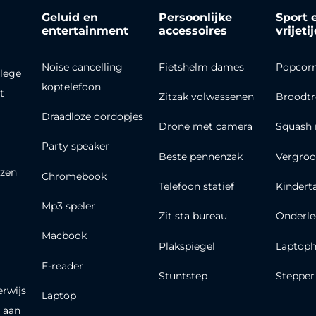
Geluid en
Persoonlijke
Sport 
entertainment
accessoires
vrijeti
Noise cancelling
Fietshelm dames
Popcor
lege
koptelefoon
t
Zitzak volwassenen
Broodt
Draadloze oordopjes
Drone met camera
Squash 
Party speaker
Beste pennenzak
Vergroo
zen
Chromebook
Telefoon statief
Kindert
Mp3 speler
Zit sta bureau
Onderle
Macbook
Plakspiegel
Laptoph
E-reader
Stuntstep
Stepper
erwijs
Laptop
 aan