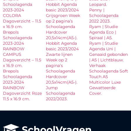
Schoolagenda
Hobbit Agenda
Leopard.
2023-2024
basic 2023/2024
Penny |
COLORA
Grijsgroen Week
Schoolagenda
Dagoverzicht – 11.5
op 2 pagina’s
2022 2023.
x 16.9 cm.
Schoolagenda
Ryam | Studie
Brepols
Hardcover
Agenda Eco |
Schoolagenda
20,5x14cm(A5-).
Spiraal | A5.
2023-2024
Hobbit Agenda
Ryam | Studie
RAINBOW
basic 2023/2024
Agenda Uni |
CAMPUS
Zwarte lijnen
Genaaid gebonden
Dagoverzicht – 11.5
Week op 2
| A5 | Lichtblauw.
x 16.9 cm.
pagina’s
Verhaak
Brepols
Schoolagenda
Schoolagenda Soft
Schoolagenda
Hardcover
Touch A5
2023-2024
20,5x14cm(A5-).
Multicolor Luxe
RAINBOW
Jump
Gewatteerde
Dagoverzicht Roze
Schoolagenda
Cover.
11.5 x 16.9 cm.
2022/2023.