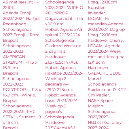
A5 met leeslint K-
Schoolagenda
1 pag. 12X18cm
22101.
2023-2024 WIRE-O
Kunstleer
Agenda Emoji
POLYPROP
lavender.
2023/ 2024 Hartjes
Dagoverzicht – 11.5
LEGAMI 16
Regenboog
x 16.9 cm.
maanden Agenda
Schoolagenda
Hobbit Agenda A5
2023/2024 Dag op
2023 Emoji – Roze.
spiraal 2023/2024
1 pag. 12X18cm
Brepols
Schoolagenda
hardcover Cherry.
Schoolagenda
Oudroze Week op
LEGAMI Agenda
2022-2023 •
2 pagina’s
2023/2024 Week
AMERICAN
Hardcover
met notitiepagina
STADIUM • • 11.5 x
21,5×15,5cm (A5).
12X18cm
16.9 cm.
Hobbit Agenda
Hardcover
Brepols
Kaketoe 2023/2024
GALACTIC BLUE.
Schoolagenda
Week op 2
Marvel
2022-2023 •
pagina’s A4
Schoolagenda
POLYPROP • • 11.5 x
(29.7×21.5cm).
Spider-man 17 X 22
16.9 cm • Wire o.
Hobbit Agenda
Cm Papier.
Brepols
basic 2023/2024 –
NASA Space
Schoolagenda
Week op 2
Mission
2022-2023 • PVC
pagina’s
Schoolagenda
SETA • • Student • 9
Schoolagenda
2022/2023.
x 16 cm.
Hardcover
NGJ school diary
Brepols
20,5x14cm(A5-).
2023-2024