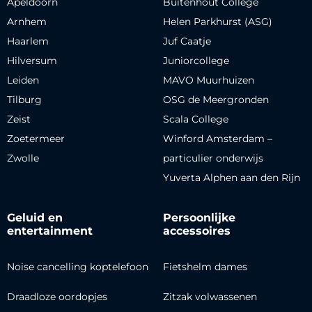
Apeldoorn
Buitenhout College
Arnhem
Helen Parkhurst (ASG)
Haarlem
Juf Caatje
Hilversum
Juniorcollege
Leiden
MAVO Muurhuizen
Tilburg
OSG de Meergronden
Zeist
Scala College
Zoetermeer
Winford Amsterdam –
Zwolle
particulier onderwijs
Yuverta Alphen aan den Rijn
Geluid en
Persoonlijke
entertainment
accessoires
Noise cancelling koptelefoon
Fietshelm dames
Draadloze oordopjes
Zitzak volwassenen