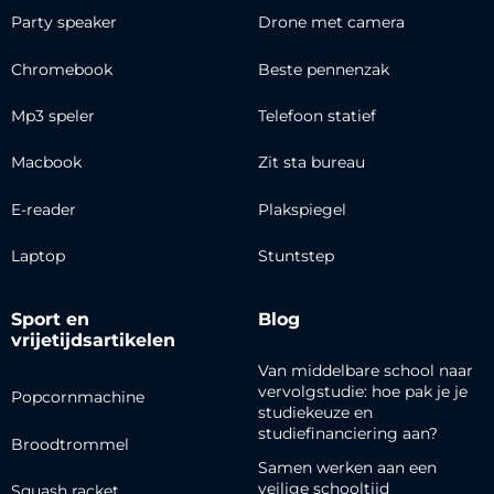
Party speaker
Drone met camera
Chromebook
Beste pennenzak
Mp3 speler
Telefoon statief
Macbook
Zit sta bureau
E-reader
Plakspiegel
Laptop
Stuntstep
Sport en
Blog
vrijetijdsartikelen
Van middelbare school naar
vervolgstudie: hoe pak je je
Popcornmachine
studiekeuze en
studiefinanciering aan?
Broodtrommel
Samen werken aan een
veilige schooltijd
Squash racket