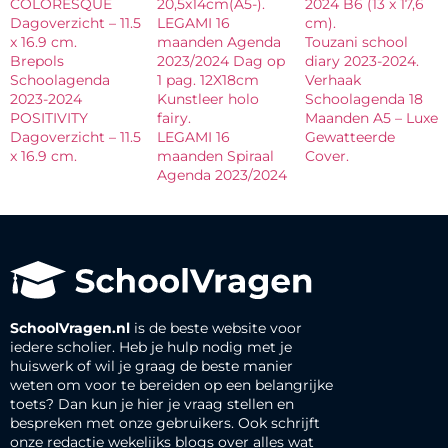
COLORESQUE
20,5x14cm(A5-).
2024 B6 (13 x 17,6
Dagoverzicht – 11.5
LEGAMI 16
cm).
x 16.9 cm.
maanden Agenda
Touzani school
Brepols
2023/2024 Dag op
diary 2023-2024.
Schoolagenda
1 pag. 12X18cm
Verhaak
2023-2024
Kunstleer holo
Schoolagenda 18
POSITIVITY
fairy.
Maanden A5 – Luxe
Dagoverzicht – 11.5
LEGAMI 16
Gewatteerde
x 16.9 cm.
maanden Spiraal
Cover.
Agenda 2023/2024
SchoolVragen.nl
is de beste website voor
iedere scholier. Heb je hulp nodig met je
huiswerk of wil je graag de beste manier
weten om voor te bereiden op een belangrijke
toets? Dan kun je hier je vraag stellen en
bespreken met onze gebruikers. Ook schrijft
onze redactie wekelijks blogs over alles wat