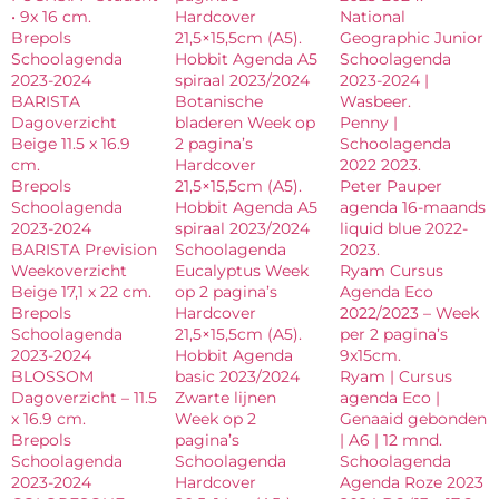
• 9x 16 cm.
Hardcover
National
Brepols
21,5×15,5cm (A5).
Geographic Junior
Schoolagenda
Hobbit Agenda A5
Schoolagenda
2023-2024
spiraal 2023/2024
2023-2024 |
BARISTA
Botanische
Wasbeer.
Dagoverzicht
bladeren Week op
Penny |
Beige 11.5 x 16.9
2 pagina’s
Schoolagenda
cm.
Hardcover
2022 2023.
Brepols
21,5×15,5cm (A5).
Peter Pauper
Schoolagenda
Hobbit Agenda A5
agenda 16-maands
2023-2024
spiraal 2023/2024
liquid blue 2022-
BARISTA Prevision
Schoolagenda
2023.
Weekoverzicht
Eucalyptus Week
Ryam Cursus
Beige 17,1 x 22 cm.
op 2 pagina’s
Agenda Eco
Brepols
Hardcover
2022/2023 – Week
Schoolagenda
21,5×15,5cm (A5).
per 2 pagina’s
2023-2024
Hobbit Agenda
9x15cm.
BLOSSOM
basic 2023/2024
Ryam | Cursus
Dagoverzicht – 11.5
Zwarte lijnen
agenda Eco |
x 16.9 cm.
Week op 2
Genaaid gebonden
Brepols
pagina’s
| A6 | 12 mnd.
Schoolagenda
Schoolagenda
Schoolagenda
2023-2024
Hardcover
Agenda Roze 2023