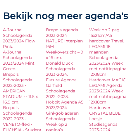
Bekijk nog meer agenda's
A-Journal
Brepols agenda
Week op 2 pag.
Schoolagenda
2023-2024
15x21cm/A5
2023/2024 Flow
NATURE Interplan
hardcover Travel.
Pink.
16M
LEGAMI 18
A-Journal
Weekoverzicht – 9
maanden
Schoolagenda
x 16 cm.
Schoolagenda
2023/2024 Mint
Donald Duck
2023/2024 Week
Green.
Schoolagenda
met notitiepagina
Brepols
2023-2024.
12X18cm
Schoolagenda
Future Agenda.
Hardcover MAGIC.
2022-2023 •
Garfield
LEGAMI Agenda
AMERICAN
Schoolagenda
2023/2024 Week
STADIUM • • 11.5 x
2022 -2023.
met notitiepagina
16.9 cm.
Hobbit Agenda A5
12X18cm
Brepols
2023/2024
Hardcover
Schoolagenda
Ginkgobladeren
CRYSTAL BLUE.
2022-2023 •
Schoolagenda
Loesje
VENETO-flexi •
Week op 2
Studieagenda
FUCHSIA • Student
pagina’s
2023-2024.