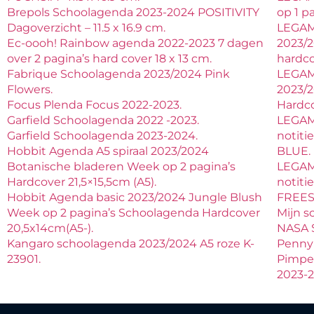
Brepols Schoolagenda 2023-2024 POSITIVITY
op 1 p
Dagoverzicht – 11.5 x 16.9 cm.
LEGAM
Ec-oooh! Rainbow agenda 2022-2023 7 dagen
2023/2
over 2 pagina’s hard cover 18 x 13 cm.
hardco
Fabrique Schoolagenda 2023/2024 Pink
LEGAM
Flowers.
2023/
Focus Plenda Focus 2022-2023.
Hardc
Garfield Schoolagenda 2022 -2023.
LEGAM
Garfield Schoolagenda 2023-2024.
notiti
Hobbit Agenda A5 spiraal 2023/2024
BLUE.
Botanische bladeren Week op 2 pagina’s
LEGAM
Hardcover 21,5×15,5cm (A5).
notit
Hobbit Agenda basic 2023/2024 Jungle Blush
FREES
Week op 2 pagina’s Schoolagenda Hardcover
Mijn s
20,5x14cm(A5-).
NASA 
Kangaro schoolagenda 2023/2024 A5 roze K-
Penny 
23901.
Pimpe
2023-