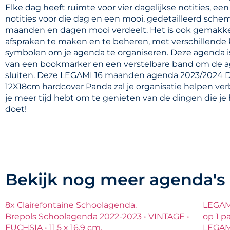
Elke dag heeft ruimte voor vier dagelijkse notities, ee
notities voor die dag en een mooi, gedetailleerd sche
maanden en dagen mooi verdeelt. Het is ook gemakke
afspraken te maken en te beheren, met verschillende 
symbolen om je agenda te organiseren. Deze agenda i
van een bookmarker en een verstelbare band om de 
sluiten. Deze LEGAMI 16 maanden agenda 2023/2024 D
12X18cm hardcover Panda zal je organisatie helpen ver
je meer tijd hebt om te genieten van de dingen die je h
doet!
Bekijk nog meer agenda's
8x Clairefontaine Schoolagenda.
LEGAM
Brepols Schoolagenda 2022-2023 • VINTAGE •
op 1 p
FUCHSIA • 11.5 x 16.9 cm.
LEGAM