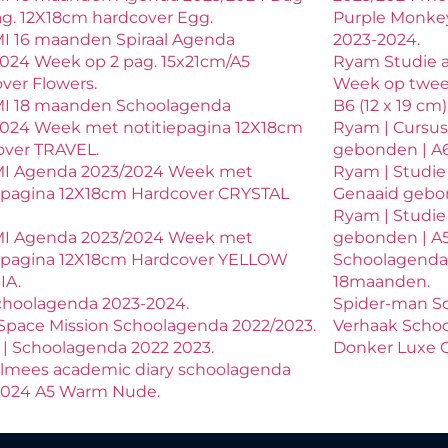
ag. 12X18cm hardcover Egg.
Purple Monke
I 16 maanden Spiraal Agenda
2023-2024.
024 Week op 2 pag. 15x21cm/A5
Ryam Studie 
ver Flowers.
Week op twee
I 18 maanden Schoolagenda
B6 (12 x 19 cm)
2024 Week met notitiepagina 12X18cm
Ryam | Cursus
over TRAVEL.
gebonden | A6
I Agenda 2023/2024 Week met
Ryam | Studie
epagina 12X18cm Hardcover CRYSTAL
Genaaid gebon
Ryam | Studie
I Agenda 2023/2024 Week met
gebonden | A5
iepagina 12X18cm Hardcover YELLOW
Schoolagenda
IA.
18maanden.
choolagenda 2023-2024.
Spider-man S
Space Mission Schoolagenda 2022/2023.
Verhaak Scho
| Schoolagenda 2022 2023.
Donker Luxe G
lmees academic diary schoolagenda
2024 A5 Warm Nude.