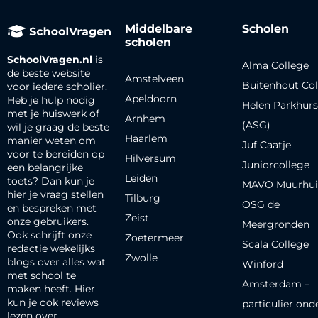
Middelbare
Scholen
scholen
SchoolVragen.nl
is
Alma College
de beste website
Amstelveen
Buitenhout Col
voor iedere scholier.
Apeldoorn
Heb je hulp nodig
Helen Parkhurs
met je huiswerk of
Arnhem
(ASG)
wil je graag de beste
Haarlem
manier weten om
Juf Caatje
voor te bereiden op
Hilversum
Juniorcollege
een belangrijke
Leiden
toets? Dan kun je
MAVO Muurhui
hier je vraag stellen
Tilburg
OSG de
en bespreken met
Zeist
onze gebruikers.
Meergronden
Ook schrijft onze
Zoetermeer
Scala College
redactie wekelijks
Zwolle
blogs over alles wat
Winford
met school te
Amsterdam –
maken heeft. Hier
kun je ook reviews
particulier ond
lezen over