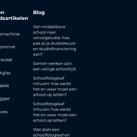
en
Blog
jdsartikelen
Van middelbare
school naar
nmachine
vervolgstudie: hoe
pak je je studiekeuze
rommel
en studiefinanciering
aan?
racket
Samen werken aan
een veilige schooltijd
tglas
Schoolfotograaf
inhuren: hoe werkt
ablet
het en waar moet een
school op letten?
gger
Schoolfotograaf
inhuren: hoe werkt
oes
het en waar moet een
school op letten?
Wat doet een
schoolfotograaf en