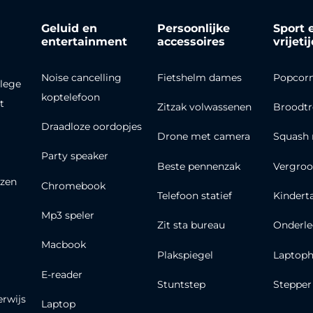
Geluid en
Persoonlijke
Sport 
entertainment
accessoires
vrijeti
Noise cancelling
Fietshelm dames
Popcor
lege
koptelefoon
t
Zitzak volwassenen
Broodt
Draadloze oordopjes
Drone met camera
Squash 
Party speaker
Beste pennenzak
Vergroo
zen
Chromebook
Telefoon statief
Kindert
Mp3 speler
Zit sta bureau
Onderle
Macbook
Plakspiegel
Laptoph
E-reader
Stuntstep
Stepper
erwijs
Laptop