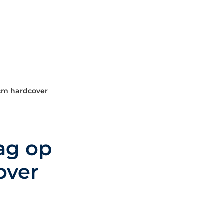
cm hardcover
ag op
over