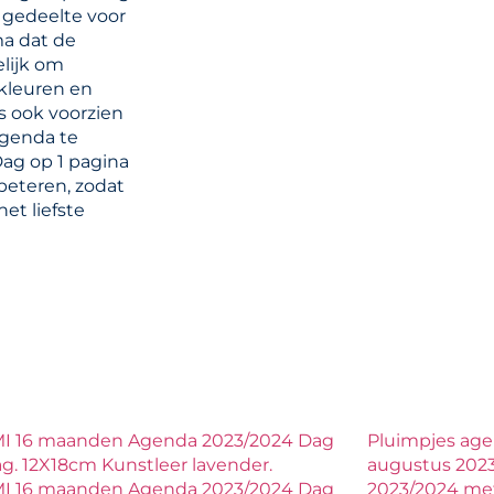
n gedeelte voor
ma dat de
lijk om
kleuren en
s ook voorzien
agenda te
ag op 1 pagina
beteren, zodat
et liefste
I 16 maanden Agenda 2023/2024 Dag
Pluimpjes age
ag. 12X18cm Kunstleer lavender.
augustus 2023
I 16 maanden Agenda 2023/2024 Dag
2023/2024 met