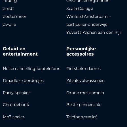
Tilburg
OSG de Meergronden
Zeist
Scala College
Zoetermeer
Winford Amsterdam –
Zwolle
particulier onderwijs
Yuverta Alphen aan den Rijn
Geluid en
Persoonlijke
entertainment
accessoires
Noise cancelling koptelefoon
Fietshelm dames
Draadloze oordopjes
Zitzak volwassenen
Party speaker
Drone met camera
Chromebook
Beste pennenzak
Mp3 speler
Telefoon statief