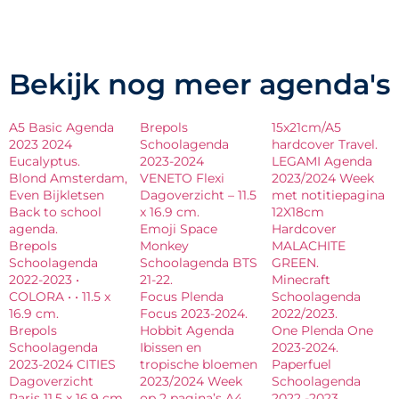
Bekijk nog meer agenda's
A5 Basic Agenda
Brepols
15x21cm/A5
2023 2024
Schoolagenda
hardcover Travel.
Eucalyptus.
2023-2024
LEGAMI Agenda
Blond Amsterdam,
VENETO Flexi
2023/2024 Week
Even Bijkletsen
Dagoverzicht – 11.5
met notitiepagina
Back to school
x 16.9 cm.
12X18cm
agenda.
Emoji Space
Hardcover
Brepols
Monkey
MALACHITE
Schoolagenda
Schoolagenda BTS
GREEN.
2022-2023 •
21-22.
Minecraft
COLORA • • 11.5 x
Focus Plenda
Schoolagenda
16.9 cm.
Focus 2023-2024.
2022/2023.
Brepols
Hobbit Agenda
One Plenda One
Schoolagenda
Ibissen en
2023-2024.
2023-2024 CITIES
tropische bloemen
Paperfuel
Dagoverzicht
2023/2024 Week
Schoolagenda
Paris 11.5 x 16.9 cm.
op 2 pagina’s A4
2022 -2023.