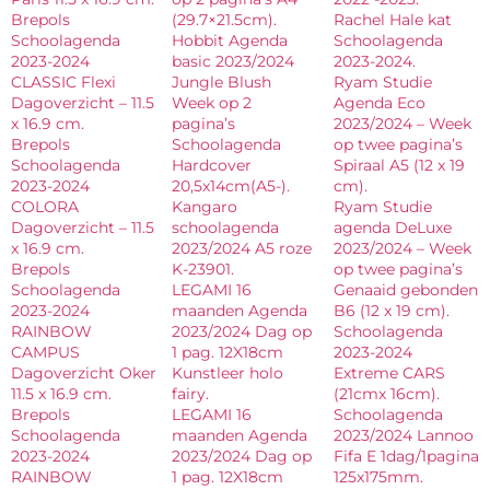
Brepols
(29.7×21.5cm).
Rachel Hale kat
Schoolagenda
Hobbit Agenda
Schoolagenda
2023-2024
basic 2023/2024
2023-2024.
CLASSIC Flexi
Jungle Blush
Ryam Studie
Dagoverzicht – 11.5
Week op 2
Agenda Eco
x 16.9 cm.
pagina’s
2023/2024 – Week
Brepols
Schoolagenda
op twee pagina’s
Schoolagenda
Hardcover
Spiraal A5 (12 x 19
2023-2024
20,5x14cm(A5-).
cm).
COLORA
Kangaro
Ryam Studie
Dagoverzicht – 11.5
schoolagenda
agenda DeLuxe
x 16.9 cm.
2023/2024 A5 roze
2023/2024 – Week
Brepols
K-23901.
op twee pagina’s
Schoolagenda
LEGAMI 16
Genaaid gebonden
2023-2024
maanden Agenda
B6 (12 x 19 cm).
RAINBOW
2023/2024 Dag op
Schoolagenda
CAMPUS
1 pag. 12X18cm
2023-2024
Dagoverzicht Oker
Kunstleer holo
Extreme CARS
11.5 x 16.9 cm.
fairy.
(21cmx 16cm).
Brepols
LEGAMI 16
Schoolagenda
Schoolagenda
maanden Agenda
2023/2024 Lannoo
2023-2024
2023/2024 Dag op
Fifa E 1dag/1pagina
RAINBOW
1 pag. 12X18cm
125x175mm.