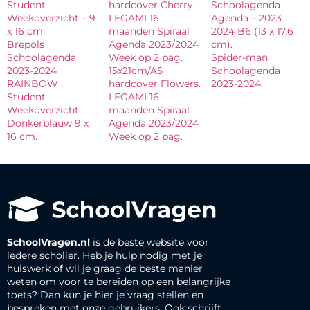
Student
hardcover Cherry.
Schoolagenda
Weekoverzicht – 9
LEGAMI 16
Agenda – 2023
x 16 cm.
maanden Spiraal
2024 B6 (13 x 17,6
Brepols
Agenda 2023/2024
cm).
Schoolagenda
Week op 2 pag.
Spider-man
2023-2024
15x21cm/A5
Schoolagenda
RAINBOW
hardcover Flowers.
2023-2024.
Student
LEGAMI 16
Weekoverzicht
maanden Spiraal
Donkerblauw 9 x
Agenda 2023/2024
16 cm.
Week op 2 pag.
SchoolVragen.nl
is de beste website voor
iedere scholier. Heb je hulp nodig met je
huiswerk of wil je graag de beste manier
weten om voor te bereiden op een belangrijke
toets? Dan kun je hier je vraag stellen en
bespreken met onze gebruikers. Ook schrijft