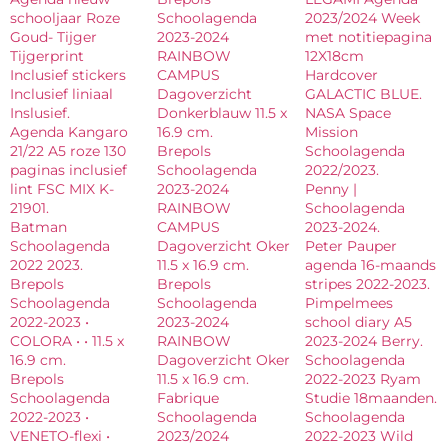
schooljaar Roze
Schoolagenda
2023/2024 Week
Goud- Tijger
2023-2024
met notitiepagina
Tijgerprint
RAINBOW
12X18cm
Inclusief stickers
CAMPUS
Hardcover
Inclusief liniaal
Dagoverzicht
GALACTIC BLUE.
Inslusief.
Donkerblauw 11.5 x
NASA Space
Agenda Kangaro
16.9 cm.
Mission
21/22 A5 roze 130
Brepols
Schoolagenda
paginas inclusief
Schoolagenda
2022/2023.
lint FSC MIX K-
2023-2024
Penny |
21901.
RAINBOW
Schoolagenda
Batman
CAMPUS
2023-2024.
Schoolagenda
Dagoverzicht Oker
Peter Pauper
2022 2023.
11.5 x 16.9 cm.
agenda 16-maands
Brepols
Brepols
stripes 2022-2023.
Schoolagenda
Schoolagenda
Pimpelmees
2022-2023 •
2023-2024
school diary A5
COLORA • • 11.5 x
RAINBOW
2023-2024 Berry.
16.9 cm.
Dagoverzicht Oker
Schoolagenda
Brepols
11.5 x 16.9 cm.
2022-2023 Ryam
Schoolagenda
Fabrique
Studie 18maanden.
2022-2023 •
Schoolagenda
Schoolagenda
VENETO-flexi •
2023/2024
2022-2023 Wild