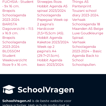
FUCHSIA • Student
Streepjes Roze.
Things A5
• 9x 16 cm.
Hobbit Agenda A5
Panterprint
Brepols
spiraal 2023/2024
Touzani school
Schoolagenda
Schoolagenda
diary 2023-2024.
2023-2024
Papegaai Week op
Verhaak
BARISTA
2 pagina’s
Schoolagenda 18
Dagoverzicht – 11.5
Hardcover
Maanden A5 Beige
x 16.9 cm.
21,5×15,5cm (A5).
Luxe Goudkleurige
Brepols
Hobbit Agenda
Spiraal.
Schoolagenda
Kaketoe 2023/2024
Verhaak
2023-2024
Week op 2
Schoolagenda
BLOSSOM
pagina’s A4
2023-2024 – Basic
Student
(29.7×21.5cm).
Agenda Back to
Weekoverzicht
Hobbit Agenda
School
Roze 9 x 16 cm.
basic 2023/2024
Schoolspullen.
SchoolVragen.nl
is de beste website voor
iedere scholier. Heb je hulp nodig met je