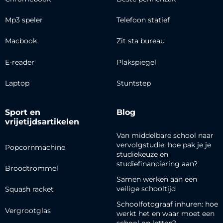
Mp3 speler
Telefoon statief
Macbook
Zit sta bureau
E-reader
Plakspiegel
Laptop
Stuntstep
Sport en
Blog
vrijetijdsartikelen
Van middelbare school naar
vervolgstudie: hoe pak je je
Popcornmachine
studiekeuze en
studiefinanciering aan?
Broodtrommel
Samen werken aan een
veilige schooltijd
Squash racket
Schoolfotograaf inhuren: hoe
Vergrootglas
werkt het en waar moet een
school op letten?