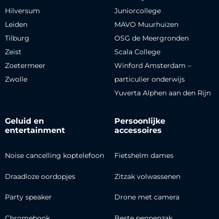
Hilversum
Juniorcollege
Leiden
MAVO Muurhuizen
Tilburg
OSG de Meergronden
Zeist
Scala College
Zoetermeer
Winford Amsterdam –
Zwolle
particulier onderwijs
Yuverta Alphen aan den Rijn
Geluid en
Persoonlijke
entertainment
accessoires
Noise cancelling koptelefoon
Fietshelm dames
Draadloze oordopjes
Zitzak volwassenen
Party speaker
Drone met camera
Chromebook
Beste pennenzak