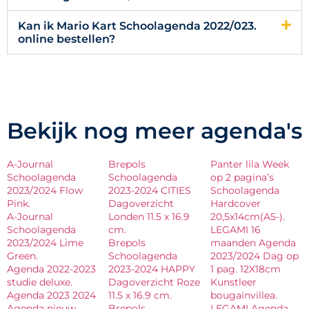
Kan ik Mario Kart Schoolagenda 2022/023.
online bestellen?
Bekijk nog meer agenda's
A-Journal
Brepols
Panter lila Week
Schoolagenda
Schoolagenda
op 2 pagina’s
2023/2024 Flow
2023-2024 CITIES
Schoolagenda
Pink.
Dagoverzicht
Hardcover
A-Journal
Londen 11.5 x 16.9
20,5x14cm(A5-).
Schoolagenda
cm.
LEGAMI 16
2023/2024 Lime
Brepols
maanden Agenda
Green.
Schoolagenda
2023/2024 Dag op
Agenda 2022-2023
2023-2024 HAPPY
1 pag. 12X18cm
studie deluxe.
Dagoverzicht Roze
Kunstleer
Agenda 2023 2024
11.5 x 16.9 cm.
bougainvillea.
Agenda nieuw
Brepols
LEGAMI Agenda