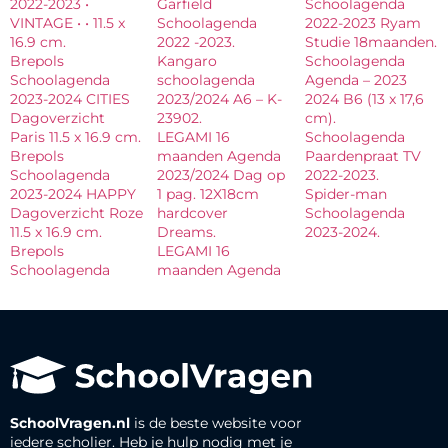
2022-2023 •
Garfield
Schoolagenda
VINTAGE • • 11.5 x
Schoolagenda
2022-2023 Ryam
16.9 cm.
2022 -2023.
Studie 18maanden.
Brepols
Kangaro
Schoolagenda
Schoolagenda
schoolagenda
Agenda – 2023
2023-2024 CITIES
2023/2024 A6 – K-
2024 B6 (13 x 17,6
Dagoverzicht
23902.
cm).
Paris 11.5 x 16.9 cm.
LEGAMI 16
Schoolagenda
Brepols
maanden Agenda
Paardenpraat TV
Schoolagenda
2023/2024 Dag op
2022-2023.
2023-2024 HAPPY
1 pag. 12X18cm
Spider-man
Dagoverzicht Roze
hardcover
Schoolagenda
11.5 x 16.9 cm.
Dreams.
2023-2024.
Brepols
LEGAMI 16
Schoolagenda
maanden Agenda
SchoolVragen.nl
is de beste website voor
iedere scholier. Heb je hulp nodig met je