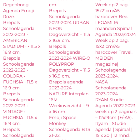
Regenboog
cm.
Week op 2 pag.
Agenda Emoji
Brepols
15x21cm/A5
Roze.
Schoolagenda
hardcover Bee.
Brepols
2023-2024 URBAN
LEGAMI 16
Schoolagenda
NEON
maanden Spiraal
2022-2023 •
Dagoverzicht – 11.5
Agenda 2023/2024
AMERICAN
x 16.9 cm.
Week op 2 pag.
STADIUM • • 11.5 x
Brepols
15x21cm/A5
16.9 cm.
Schoolagenda
hardcover Travel.
Brepols
2023-2024 WIRE-O
MEIDEN
Schoolagenda
POLYPROP
magazine|
2022-2023 •
Dagoverzicht – 11.5
Schoolagenda
COLORA •
x 16.9 cm.
2023-2024.
FUCHSIA • 11.5 x
Brepols agenda
NASA
16.9 cm.
2023-2024
Schoolagenda
Brepols
NATURE Interplan
2023-2024
Schoolagenda
16M
RYAM Studie
2022-2023 •
Weekoverzicht – 9
Agenda 2022 2023
VINTAGE •
x 16 cm.
week op 2 pagina’s
FUCHSIA • 11.5 x
Emoji Space
– 12x19cm (+/-A5).
16.9 cm.
Monkey
Ryam | Studie
Brepols
Schoolagenda BTS
agenda | Spiraal |
Schoolagenda
21-22.
15 x 20 | 12 mnd.