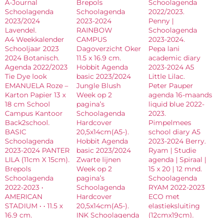
A-Journal
Brepols
Schoolagenda
Schoolagenda
Schoolagenda
2022/2023.
2023/2024
2023-2024
Penny |
Lavendel.
RAINBOW
Schoolagenda
A4 Weekkalender
CAMPUS
2023-2024.
Schooljaar 2023
Dagoverzicht Oker
Pepa lani
2024 Botanisch.
11.5 x 16.9 cm.
academic diary
Agenda 2022/2023
Hobbit Agenda
2023-2024 A5
Tie Dye look
basic 2023/2024
Little Lilac.
EMANUELA Roze –
Jungle Blush
Peter Pauper
Karton Papier 13 x
Week op 2
agenda 16-maands
18 cm School
pagina’s
liquid blue 2022-
Campus Kantoor
Schoolagenda
2023.
Back2school.
Hardcover
Pimpelmees
BASIC
20,5x14cm(A5-).
school diary A5
Schoolagenda
Hobbit Agenda
2023-2024 Berry.
2023-2024 PANTER
basic 2023/2024
Ryam | Studie
LILA (11cm X 15cm).
Zwarte lijnen
agenda | Spiraal |
Brepols
Week op 2
15 x 20 | 12 mnd.
Schoolagenda
pagina’s
Schoolagenda
2022-2023 •
Schoolagenda
RYAM 2022-2023
AMERICAN
Hardcover
ECO met
STADIUM • • 11.5 x
20,5x14cm(A5-).
elastieksluiting
16.9 cm.
INK Schoolagenda
(12cmx19cm).