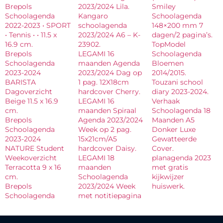
Brepols
2023/2024 Lila.
Smiley
Schoolagenda
Kangaro
Schoolagenda
2022-2023 • SPORT
schoolagenda
148×200 mm 7
• Tennis • • 11.5 x
2023/2024 A6 – K-
dagen/2 pagina’s.
16.9 cm.
23902.
TopModel
Brepols
LEGAMI 16
Schoolagenda
Schoolagenda
maanden Agenda
Bloemen
2023-2024
2023/2024 Dag op
2014/2015.
BARISTA
1 pag. 12X18cm
Touzani school
Dagoverzicht
hardcover Cherry.
diary 2023-2024.
Beige 11.5 x 16.9
LEGAMI 16
Verhaak
cm.
maanden Spiraal
Schoolagenda 18
Brepols
Agenda 2023/2024
Maanden A5
Schoolagenda
Week op 2 pag.
Donker Luxe
2023-2024
15x21cm/A5
Gewatteerde
NATURE Student
hardcover Daisy.
Cover.
Weekoverzicht
LEGAMI 18
planagenda 2023
Terracotta 9 x 16
maanden
met gratis
cm.
Schoolagenda
kijkwijzer
Brepols
2023/2024 Week
huiswerk.
Schoolagenda
met notitiepagina