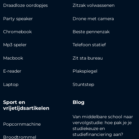
Draadloze oordopjes
Zitzak volwassenen
Party speaker
Drone met camera
Chromebook
Beste pennenzak
Mp3 speler
Telefoon statief
Macbook
Zit sta bureau
E-reader
Plakspiegel
Laptop
Stuntstep
Sport en
Blog
vrijetijdsartikelen
Van middelbare school naar
vervolgstudie: hoe pak je je
Popcornmachine
studiekeuze en
studiefinanciering aan?
Broodtrommel