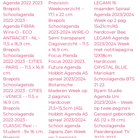
Agenda 2022 2023
Prevision
LEGAMI 16
Brepols
Weekoverzicht –
maanden Spiraal
Schoolagenda
17,1 x 22 cm.
Agenda 2023/2024
2022-2023 •
Brepols
Week op 2 pag.
Agenda FIBRA
Schoolagenda
15x21cm/A5
Wire-O • ECO
2023-2024 WIRE-O
hardcover Bee.
ANTRACIET • NL •
Semi transparant
LEGAMI Agenda
11,5 x 16,9 cm.
Dagoverzicht – 11.5
2023/2024 Week
Brepols
x 16.9 cm.
met notitiepagina
Schoolagenda
Focus Plenda
12X18cm
2022-2023 • CITIES
Focus 2022-2023.
Hardcover
• PARIS • • 11.5 x 16.9
Future Agenda.
CRYSTAL BLUE.
cm.
Hobbit Agenda A5
Mariokart
Brepols
spiraal 2023/2024
Schoolagenda BTS
Schoolagenda
Botanische
21-22.
2022-2023 • CITIES
bladeren Week op
Ryam Studie
• VENICE • • 11.5 x
2 pagina’s
Agenda Uni
16.9 cm.
Hardcover
2023/2024 – Week
Brepols
21,5×15,5cm (A5).
op twee pagina’s
Schoolagenda
Hobbit Agenda A5
Genaaid gebonden
2022-2023 •
spiraal 2023/2024
A5 (12 x 19 cm).
CLASSIC-flexi • •
School agenda
Schoolagenda
Student • 9x 16 cm.
Japans Zen Week
Paardenpraat TV
Brepols
op 2 pagina’s
2022-2023.