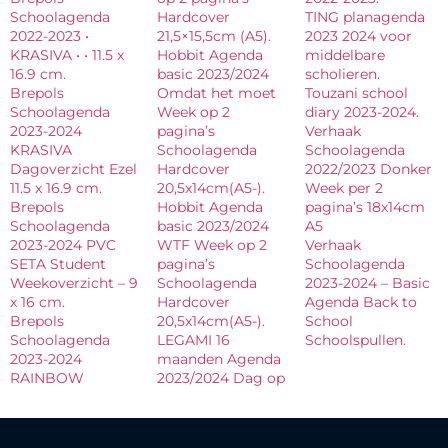
Schoolagenda
Hardcover
TING planagenda
2022-2023 •
21,5×15,5cm (A5).
2023 2024 voor
KRASIVA • • 11.5 x
Hobbit Agenda
middelbare
16.9 cm.
basic 2023/2024
scholieren.
Brepols
Omdat het moet
Touzani school
Schoolagenda
Week op 2
diary 2023-2024.
2023-2024
pagina’s
Verhaak
KRASIVA
Schoolagenda
Schoolagenda
Dagoverzicht Ezel
Hardcover
2022/2023 Donker
11.5 x 16.9 cm.
20,5x14cm(A5-).
Week per 2
Brepols
Hobbit Agenda
pagina’s 18x14cm
Schoolagenda
basic 2023/2024
A5
2023-2024 PVC
WTF Week op 2
Verhaak
SETA Student
pagina’s
Schoolagenda
Weekoverzicht – 9
Schoolagenda
2023-2024 – Basic
x 16 cm.
Hardcover
Agenda Back to
Brepols
20,5x14cm(A5-).
School
Schoolagenda
LEGAMI 16
Schoolspullen.
2023-2024
maanden Agenda
RAINBOW
2023/2024 Dag op