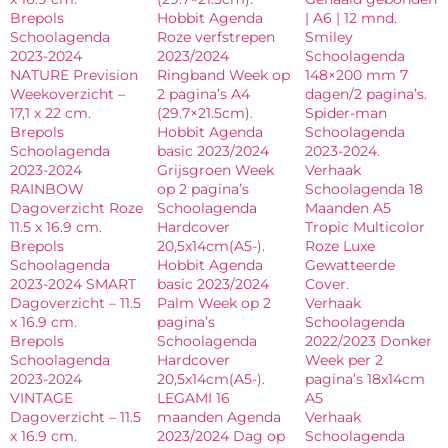
Brepols
Hobbit Agenda
| A6 | 12 mnd.
Schoolagenda
Roze verfstrepen
Smiley
2023-2024
2023/2024
Schoolagenda
NATURE Prevision
Ringband Week op
148×200 mm 7
Weekoverzicht –
2 pagina’s A4
dagen/2 pagina’s.
17,1 x 22 cm.
(29.7×21.5cm).
Spider-man
Brepols
Hobbit Agenda
Schoolagenda
Schoolagenda
basic 2023/2024
2023-2024.
2023-2024
Grijsgroen Week
Verhaak
RAINBOW
op 2 pagina’s
Schoolagenda 18
Dagoverzicht Roze
Schoolagenda
Maanden A5
11.5 x 16.9 cm.
Hardcover
Tropic Multicolor
Brepols
20,5x14cm(A5-).
Roze Luxe
Schoolagenda
Hobbit Agenda
Gewatteerde
2023-2024 SMART
basic 2023/2024
Cover.
Dagoverzicht – 11.5
Palm Week op 2
Verhaak
x 16.9 cm.
pagina’s
Schoolagenda
Brepols
Schoolagenda
2022/2023 Donker
Schoolagenda
Hardcover
Week per 2
2023-2024
20,5x14cm(A5-).
pagina’s 18x14cm
VINTAGE
LEGAMI 16
A5
Dagoverzicht – 11.5
maanden Agenda
Verhaak
x 16.9 cm.
2023/2024 Dag op
Schoolagenda