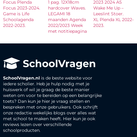
Focus Plenda
1 pag. 12X18cm
2023 2024 A5
Focus 2023-2024.
hardcover Waves.
Wake Me Up –
Game is Life
LEGAMI 18
Leeslint Stoer.
Schoolagenda
maanden Agenda
XL Plenda XL 2022-
2022-2023.
2022/2023 Week
2023.
met notitiepagina
SchoolVragen.nl
is de beste website voor
iedere scholier. Heb je hulp nodig met je
huiswerk of wil je graag de beste manier
weten om voor te bereiden op een belangrijke
toets? Dan kun je hier je vraag stellen en
bespreken met onze gebruikers. Ook schrijft
onze redactie wekelijks blogs over alles wat
met school te maken heeft. Hier kun je ook
reviews lezen over verschillende
schoolproducten.