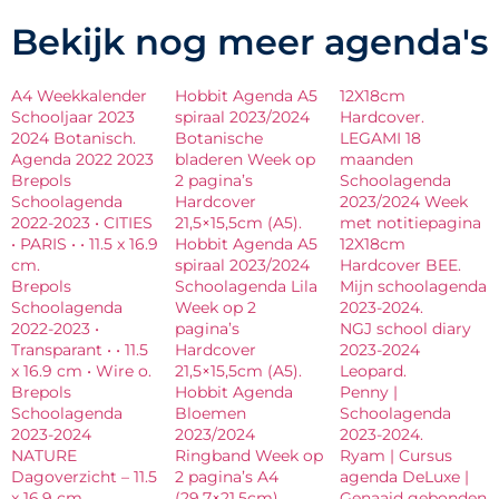
Bekijk nog meer agenda's
A4 Weekkalender
Hobbit Agenda A5
12X18cm
Schooljaar 2023
spiraal 2023/2024
Hardcover.
2024 Botanisch.
Botanische
LEGAMI 18
Agenda 2022 2023
bladeren Week op
maanden
Brepols
2 pagina’s
Schoolagenda
Schoolagenda
Hardcover
2023/2024 Week
2022-2023 • CITIES
21,5×15,5cm (A5).
met notitiepagina
• PARIS • • 11.5 x 16.9
Hobbit Agenda A5
12X18cm
cm.
spiraal 2023/2024
Hardcover BEE.
Brepols
Schoolagenda Lila
Mijn schoolagenda
Schoolagenda
Week op 2
2023-2024.
2022-2023 •
pagina’s
NGJ school diary
Transparant • • 11.5
Hardcover
2023-2024
x 16.9 cm • Wire o.
21,5×15,5cm (A5).
Leopard.
Brepols
Hobbit Agenda
Penny |
Schoolagenda
Bloemen
Schoolagenda
2023-2024
2023/2024
2023-2024.
NATURE
Ringband Week op
Ryam | Cursus
Dagoverzicht – 11.5
2 pagina’s A4
agenda DeLuxe |
x 16.9 cm.
(29.7×21.5cm).
Genaaid gebonden