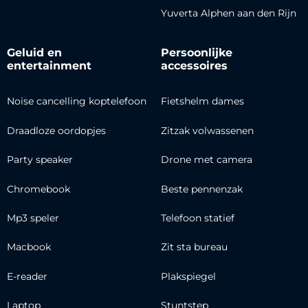
Yuverta Alphen aan den Rijn
Geluid en
Persoonlijke
entertainment
accessoires
Noise cancelling koptelefoon
Fietshelm dames
Draadloze oordopjes
Zitzak volwassenen
Party speaker
Drone met camera
Chromebook
Beste pennenzak
Mp3 speler
Telefoon statief
Macbook
Zit sta bureau
E-reader
Plakspiegel
Laptop
Stuntstep