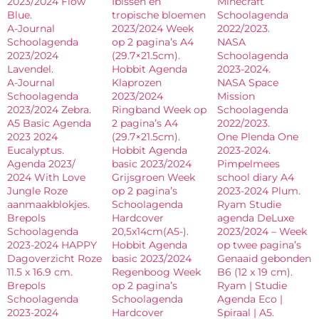
2023/2024 Flow
Ibissen en
Minecraft
Blue.
tropische bloemen
Schoolagenda
A-Journal
2023/2024 Week
2022/2023.
Schoolagenda
op 2 pagina’s A4
NASA
2023/2024
(29.7×21.5cm).
Schoolagenda
Lavendel.
Hobbit Agenda
2023-2024.
A-Journal
Klaprozen
NASA Space
Schoolagenda
2023/2024
Mission
2023/2024 Zebra.
Ringband Week op
Schoolagenda
A5 Basic Agenda
2 pagina’s A4
2022/2023.
2023 2024
(29.7×21.5cm).
One Plenda One
Eucalyptus.
Hobbit Agenda
2023-2024.
Agenda 2023/
basic 2023/2024
Pimpelmees
2024 With Love
Grijsgroen Week
school diary A4
Jungle Roze
op 2 pagina’s
2023-2024 Plum.
aanmaakblokjes.
Schoolagenda
Ryam Studie
Brepols
Hardcover
agenda DeLuxe
Schoolagenda
20,5x14cm(A5-).
2023/2024 – Week
2023-2024 HAPPY
Hobbit Agenda
op twee pagina’s
Dagoverzicht Roze
basic 2023/2024
Genaaid gebonden
11.5 x 16.9 cm.
Regenboog Week
B6 (12 x 19 cm).
Brepols
op 2 pagina’s
Ryam | Studie
Schoolagenda
Schoolagenda
Agenda Eco |
2023-2024
Hardcover
Spiraal | A5.