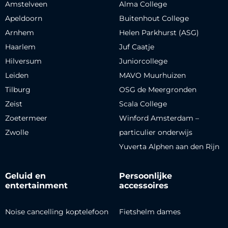
Amstelveen
Alma College
Apeldoorn
Buitenhout College
Arnhem
Helen Parkhurst (ASG)
Haarlem
Juf Caatje
Hilversum
Juniorcollege
Leiden
MAVO Muurhuizen
Tilburg
OSG de Meergronden
Zeist
Scala College
Zoetermeer
Winford Amsterdam –
Zwolle
particulier onderwijs
Yuverta Alphen aan den Rijn
Geluid en
Persoonlijke
entertainment
accessoires
Noise cancelling koptelefoon
Fietshelm dames