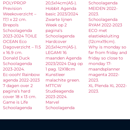
POLYPROP
20,5x14cm(A5-).
Schoolagenda
Prevision
Hobbit Agenda
MEIDEN 2022-
Weekoverzicht –
basic 2023/2024
2023.
17,1 x 22 cm.
Zwarte lijnen
Schoolagenda
Brepols
Week op 2
RYAM 2022-2023
Schoolagenda
pagina’s
ECO met
2023-2024 TOILE
Schoolagenda
elastieksluiting
OCEAN Eco
Hardcover
(12cmx19cm).
Dagoverzicht – 11.5
20,5x14cm(A5-).
Why is monday so
x 16.9 cm.
LEGAMI 16
far from friday and
Donald Duck
maanden Agenda
friday so close to
Schoolagenda
2023/2024 Dag op
monday 17-
2023-2024.
1 pag. 12X18cm
maandsplanner
Ec-oooh! Rainbow
Kunstleer
magenta 2022-
agenda 2022-2023
malachite green.
2023.
7 dagen over 2
MTTCW
XL Plenda XL 2022-
pagina’s hard
Studieagenda
2023.
cover 18 x 13 cm.
2023-2024.
Game is Life
Marvel
Schoolagenda
Schoolagenda