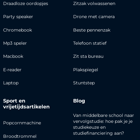
Draadloze oordopjes
Zitzak volwassenen
Party speaker
Drone met camera
Chromebook
Beste pennenzak
Mp3 speler
Telefoon statief
Macbook
Zit sta bureau
E-reader
Plakspiegel
Laptop
Stuntstep
Sport en
Blog
vrijetijdsartikelen
Van middelbare school naar
vervolgstudie: hoe pak je je
Popcornmachine
studiekeuze en
studiefinanciering aan?
Broodtrommel