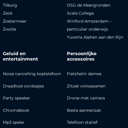
Tilburg
OSG de Meergronden
Zeist
Scala College
Zoetermeer
Winford Amsterdam –
Zwolle
particulier onderwijs
Yuverta Alphen aan den Rijn
Geluid en
Persoonlijke
entertainment
accessoires
Noise cancelling koptelefoon
Fietshelm dames
Draadloze oordopjes
Zitzak volwassenen
Party speaker
Drone met camera
Chromebook
Beste pennenzak
Mp3 speler
Telefoon statief