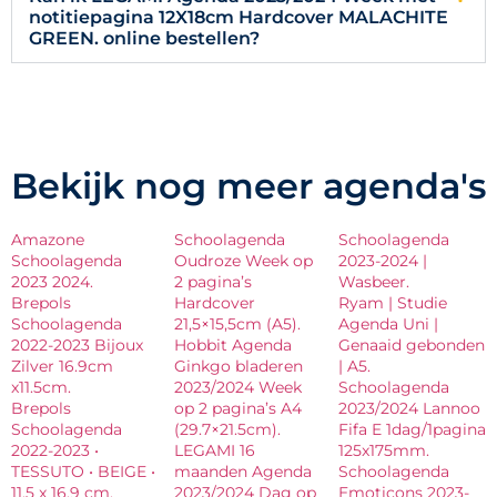
notitiepagina 12X18cm Hardcover MALACHITE
GREEN. online bestellen?
Bekijk nog meer agenda's
Amazone
Schoolagenda
Schoolagenda
Schoolagenda
Oudroze Week op
2023-2024 |
2023 2024.
2 pagina’s
Wasbeer.
Brepols
Hardcover
Ryam | Studie
Schoolagenda
21,5×15,5cm (A5).
Agenda Uni |
2022-2023 Bijoux
Hobbit Agenda
Genaaid gebonden
Zilver 16.9cm
Ginkgo bladeren
| A5.
x11.5cm.
2023/2024 Week
Schoolagenda
Brepols
op 2 pagina’s A4
2023/2024 Lannoo
Schoolagenda
(29.7×21.5cm).
Fifa E 1dag/1pagina
2022-2023 •
LEGAMI 16
125x175mm.
TESSUTO • BEIGE •
maanden Agenda
Schoolagenda
11.5 x 16.9 cm.
2023/2024 Dag op
Emoticons 2023-