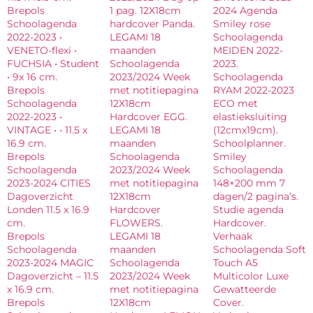
Brepols
1 pag. 12X18cm
2024 Agenda
Schoolagenda
hardcover Panda.
Smiley rose
2022-2023 •
LEGAMI 18
Schoolagenda
VENETO-flexi •
maanden
MEIDEN 2022-
FUCHSIA • Student
Schoolagenda
2023.
• 9x 16 cm.
2023/2024 Week
Schoolagenda
Brepols
met notitiepagina
RYAM 2022-2023
Schoolagenda
12X18cm
ECO met
2022-2023 •
Hardcover EGG.
elastieksluiting
VINTAGE • • 11.5 x
LEGAMI 18
(12cmx19cm).
16.9 cm.
maanden
Schoolplanner.
Brepols
Schoolagenda
Smiley
Schoolagenda
2023/2024 Week
Schoolagenda
2023-2024 CITIES
met notitiepagina
148×200 mm 7
Dagoverzicht
12X18cm
dagen/2 pagina’s.
Londen 11.5 x 16.9
Hardcover
Studie agenda
cm.
FLOWERS.
Hardcover.
Brepols
LEGAMI 18
Verhaak
Schoolagenda
maanden
Schoolagenda Soft
2023-2024 MAGIC
Schoolagenda
Touch A5
Dagoverzicht – 11.5
2023/2024 Week
Multicolor Luxe
x 16.9 cm.
met notitiepagina
Gewatteerde
Brepols
12X18cm
Cover.