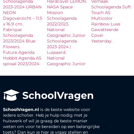
Schoolagenda
Hardcover LEMON.
Verhaak
2023-2024 URBAN
NASA Space
Schoolagenda Soft
NEON
Mission
Touch A5
Dagoverzicht – 11.5
Schoolagenda
Multicolor
x 16.9 cm.
2022/2023.
Rainbow Luxe
Fabrique
National
Gewatteerde
Schoolagenda
Geographic Junior
Cover
2023/2024 Blue
Schoolagenda
Yesterday.
Flowers.
2023-2024 |
Future Agenda.
Luipaard.
Hobbit Agenda A5
National
spiraal 2023/2024
Geographic Junior
SchoolVragen.nl
is de beste website voor
iedere scholier. Heb je hulp nodig met je
huiswerk of wil je graag de beste manier
weten om voor te bereiden op een belangrijke
toets? Dan kun je hier je vraag stellen en