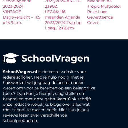
Schoolagenda
2023/2024 A6 – K-
Maanden A5
2023-2024
23902.
Tropic Multicolor
VINTAGE
LEGAMI 16
Roze Luxe
Dagoverzicht – 11.5
maanden Agenda
Gewatteerde
x 16.9 cm.
2023/2024 Dag op
Cover.
1 pag. 12X18cm
SchoolVragen.nl
is de beste website voor
iedere scholier. Heb je hulp nodig met je
huiswerk of wil je graag de beste manier
weten om voor te bereiden op een belangrijke
toets? Dan kun je hier je vraag stellen en
bespreken met onze gebruikers. Ook schrijft
onze redactie wekelijks blogs over alles wat
met school te maken heeft. Hier kun je ook
reviews lezen over verschillende
schoolproducten.