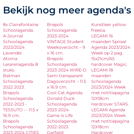
Bekijk nog meer agenda's
8x Clairefontaine
Brepols
Kunstleer yellow
Schoolagenda.
Schoolagenda
freesia.
A-Journal
2023-2024
LEGAMI 16
Schoolagenda
VINTAGE Student
maanden Spiraal
2023/2024
Weekoverzicht – 9
Agenda 2023/2024
Lavendel.
x 16 cm.
Week op 2 pag.
Atoma
Brepols
15x21cm/A5
Lerarenagenda 8
Schoolagenda
hardcover Magic.
stuks.
2023-2024 WIRE-O
LEGAMI 18
Batman
Semi transparant
maanden
Schoolagenda
Dagoverzicht – 11.5
Schoolagenda
2022 2023.
x 16.9 cm.
2023/2024 Week
Brepols
Cool Cat Agenda.
met notitiepagina
Schoolagenda
Donald Duck
12X18cm
2022-2023 •
Schoolagenda
Hardcover STARS.
TESSUTO • • 11.5 x
2023-2024.
LEGAMI Agenda
16.9 cm.
Game is Life
2023/2024 Week
Brepols
Schoolagenda
met notitiepagina
Schoolagenda
2022-2023.
12X18cm
2023-2024 CITIES
Garfield
Hardcover