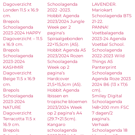
Dagoverzicht
Schoolagenda
LAVENDER.
Londen 11.5 x 16.9
2022 -2023.
Mariokart
cm.
Hobbit Agenda
Schoolagenda BTS
Brepols
2023/2024 Jungle
21-22.
Schoolagenda
Week per 2
PANNA!
2023-2024 HAPPY
pagina’s
Voetbalagenda
Dagoverzicht – 11.5
Spiraalgebonden
2023-24 Agenda
x 16.9 cm.
22×15,5cm (A5).
Voetbal School.
Brepols
Hobbit Agenda A5
Schoolagenda
Schoolagenda
2023/2024 Rozen
2022-2023 Wild
2023-2024
Schoolagenda
Things A5
KASHMIR
Week op 2
Panterprint
Dagoverzicht
pagina’s
Schoolagenda
Beige 11.5 x 16.9
Hardcover
Agenda Roze 2023
cm.
21,5×15,5cm (A5).
2024 B6 (13 x 17,6
Brepols
Hobbit Agenda
cm).
Schoolagenda
Ibissen en
Smiley Digital
2023-2024
tropische bloemen
Schoolagenda
NATURE
2023/2024 Week
148×200 mm FSC
Dagoverzicht
op 2 pagina’s A4
7 dagen/2
Terracotta 11.5 x
(29.7×21.5cm).
pagina’s.
16.9 cm.
Kangaro
Verhaak
Brepols
schoolagenda
Schoolagenda 18