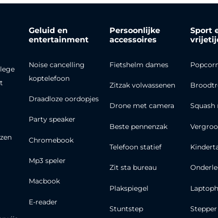
Geluid en
Persoonlijke
Sport 
entertainment
accessoires
vrijeti
Noise cancelling
Fietshelm dames
Popcor
lege
koptelefoon
t
Zitzak volwassenen
Broodt
Draadloze oordopjes
Drone met camera
Squash 
Party speaker
Beste pennenzak
Vergroo
zen
Chromebook
Telefoon statief
Kindert
Mp3 speler
Zit sta bureau
Onderle
Macbook
Plakspiegel
Laptoph
E-reader
Stuntstep
Stepper