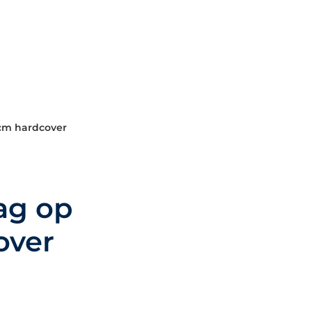
cm hardcover
ag op
over