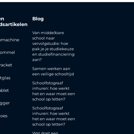
en
Blog
jdsartikelen
Van middelbare
school naar
nmachine
vervolgstudie: hoe
pak je je studiekeuze
rommel
en studiefinanciering
aan?
racket
Samen werken aan
een veilige schooltijd
tglas
Schoolfotograaf
inhuren: hoe werkt
ablet
het en waar moet een
school op letten?
gger
Schoolfotograaf
inhuren: hoe werkt
oes
het en waar moet een
school op letten?
Wat doet een