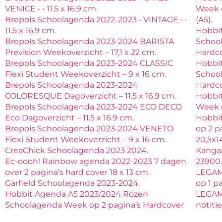
VENICE • • 11.5 x 16.9 cm.
Week o
Brepols Schoolagenda 2022-2023 • VINTAGE • •
(A5).
11.5 x 16.9 cm.
Hobbit
Brepols Schoolagenda 2023-2024 BARISTA
Schoo
Prevision Weekoverzicht – 17,1 x 22 cm.
Hardco
Brepols Schoolagenda 2023-2024 CLASSIC
Hobbit
Flexi Student Weekoverzicht – 9 x 16 cm.
Schoo
Brepols Schoolagenda 2023-2024
Hardco
COLORESQUE Dagoverzicht – 11.5 x 16.9 cm.
Hobbi
Brepols Schoolagenda 2023-2024 ECO DECO
Week o
Eco Dagoverzicht – 11.5 x 16.9 cm.
Hobbi
Brepols Schoolagenda 2023-2024 VENETO
op 2 p
Flexi Student Weekoverzicht – 9 x 16 cm.
20,5x1
CreaChick Schoolagenda 2023 2024.
Kangar
Ec-oooh! Rainbow agenda 2022-2023 7 dagen
23900
over 2 pagina’s hard cover 18 x 13 cm.
LEGAM
Garfield Schoolagenda 2023-2024.
op 1 p
Hobbit Agenda A5 2023/2024 Rozen
LEGAM
Schoolagenda Week op 2 pagina’s Hardcover
notiti