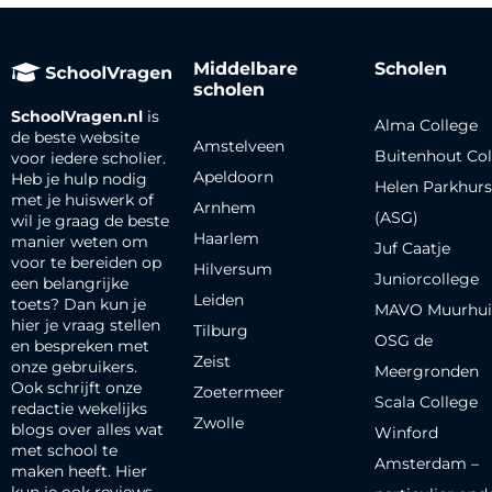
Middelbare
Scholen
scholen
SchoolVragen.nl
is
Alma College
de beste website
Amstelveen
Buitenhout Col
voor iedere scholier.
Apeldoorn
Heb je hulp nodig
Helen Parkhurs
met je huiswerk of
Arnhem
(ASG)
wil je graag de beste
Haarlem
manier weten om
Juf Caatje
voor te bereiden op
Hilversum
Juniorcollege
een belangrijke
Leiden
toets? Dan kun je
MAVO Muurhui
hier je vraag stellen
Tilburg
OSG de
en bespreken met
Zeist
onze gebruikers.
Meergronden
Ook schrijft onze
Zoetermeer
Scala College
redactie wekelijks
Zwolle
blogs over alles wat
Winford
met school te
Amsterdam –
maken heeft. Hier
kun je ook reviews