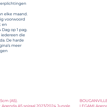
erplichtingen
an elke maand.
dig voorwoord
t en
 Dag op 1 pag.
 iedereen die
nda. De harde
agina’s meer
agen
,5cm (A5).
BOUGANVILLE
 Agenda A5 spiraal 2023/2024 Jungle
LEGAMI Agend