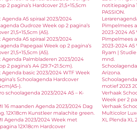
p 2 pagina’s Hardcover 21,5×15,5cm
notitiepagina
PASSION.
 Agenda A5 spiraal 2023/2024
Lerarenagenda
lagenda Oudroze Week op 2 pagina’s
Pimpelmees a
ver 21,5×15,5cm (A5).
2023-2024 A5 
 Agenda A5 spiraal 2023/2024
Pimpelmees a
lagenda Papegaai Week op 2 pagina’s
2023-2024 A5
ver 21,5×15,5cm (A5).
Ryam | Studie a
t Agenda Palmbladeren 2023/2024
mnd.
p 2 pagina’s A4 (29.7×21.5cm).
Schoolagenda
t Agenda basic 2023/2024 WTF Week
Arizona.
agina’s Schoolagenda Hardcover
Schoolagenda
4cm(A5-).
motief 2023 20
o schoolagenda 2023/2024 A5 – K-
Verhaak Scho
.
Week per 2 pa
I 16 maanden Agenda 2023/2024 Dag
Verhaak Schoo
ag. 12X18cm Kunstleer malachite green.
Multicolor Lu
I Agenda 2023/2024 Week met
XL Plenda XL 
epagina 12X18cm Hardcover