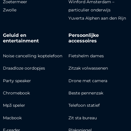
Zoetermeer
Winford Amsterdam –
Zwolle
particulier onderwijs
Yuverta Alphen aan den Rijn
Geluid en
Persoonlijke
entertainment
accessoires
Noise cancelling koptelefoon
Fietshelm dames
Draadloze oordopjes
Zitzak volwassenen
Party speaker
Drone met camera
Chromebook
Beste pennenzak
Mp3 speler
Telefoon statief
Macbook
Zit sta bureau
E-reader
Plakspiegel