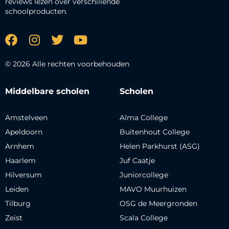
reviews lezen over verschillende
schoolproducten.
© 2026 Alle rechten voorbehouden
Middelbare scholen
Scholen
Amstelveen
Alma College
Apeldoorn
Buitenhout College
Arnhem
Helen Parkhurst (ASG)
Haarlem
Juf Caatje
Hilversum
Juniorcollege
Leiden
MAVO Muurhuizen
Tilburg
OSG de Meergronden
Zeist
Scala College