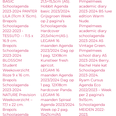
BASIC
21,5×15,5cm (A5).
Pimpelmees
Schoolagenda
Hobbit Agenda
academic diary
2023-2024 PANTER
basic 2023/2024
2023-2024 B5 luxe
LILA (11cm X 15cm).
Grijsgroen Week
edition Warm
Brepols
op 2 pagina’s
Nude.
Schoolagenda
Schoolagenda
Pimpelmees
2022-2023 •
Hardcover
academic diary
TESSUTO • • 11.5 x
20,5x14cm(A5-).
schoolagenda
16.9 cm.
LEGAMI 16
2023-2024 A5
Brepols
maanden Agenda
Vintage Green.
Schoolagenda
2023/2024 Dag op
Pimpelmees
2023-2024
1 pag. 12X18cm
school diary A5
BLOSSOM
Kunstleer fresh
2023-2024 Berry.
Student
apricot.
Rachel Hale kat
Weekoverzicht
LEGAMI 16
Schoolagenda
Roze 9 x 16 cm.
maanden Agenda
2023-2024.
Brepols
2023/2024 Dag op
Ryam Cursus
Schoolagenda
1 pag. 12X18cm
Agenda Eco
2023-2024
hardcover Panda.
2022/2023 – Week
NATURE Prevision
LEGAMI 16
per 2 pagina’s
Weekoverzicht –
maanden Spiraal
9x15cm.
17,1 x 22 cm.
Agenda 2023/2024
Schoolagenda
Brepols
Week op 2 pag.
MEIDEN 2022-
Schoolagenda
15x21cm/A5
2023.