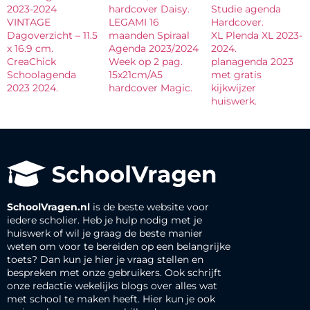
2023-2024
hardcover Daisy.
Studie agenda
VINTAGE
LEGAMI 16
Hardcover.
Dagoverzicht – 11.5
maanden Spiraal
XL Plenda XL 2023-
x 16.9 cm.
Agenda 2023/2024
2024.
CreaChick
Week op 2 pag.
planagenda 2023
Schoolagenda
15x21cm/A5
met gratis
2023 2024.
hardcover Magic.
kijkwijzer
huiswerk.
SchoolVragen.nl
is de beste website voor
iedere scholier. Heb je hulp nodig met je
huiswerk of wil je graag de beste manier
weten om voor te bereiden op een belangrijke
toets? Dan kun je hier je vraag stellen en
bespreken met onze gebruikers. Ook schrijft
onze redactie wekelijks blogs over alles wat
met school te maken heeft. Hier kun je ook