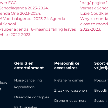
over EGG.
1dag/1pagina 
Schoolagenda 2023-2024.
Verhaak Scho
lenda One 2023-2024.
Luxe Goudkleur
! Voetbalagenda 2023-24 Agenda
Why is monday 
l School.
close to mon
Pauper agenda 16-maands falling leaves
2022-2023.
white 2022-2023.
Geluid en
Persoonlijke
Sport 
entertainment
accessoires
vrijeti
Noise cancelling
Fietshelm dames
Popcor
lege
koptelefoon
t
Zitzak volwassenen
Broodt
Draadloze oordopjes
Drone met camera
Squash 
Party speaker