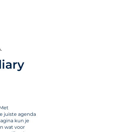
.
iary
 Met
e juiste agenda
pagina kun je
en wat voor