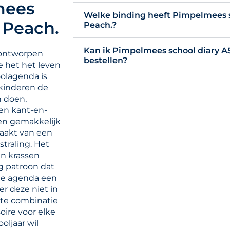
mees
Welke binding heeft Pimpelmees s
 Peach.
Peach.?
Kan ik Pimpelmees school diary A
 ontworpen
bestellen?
e het het leven
olagenda is
 kinderen de
n doen,
en kant-en-
en gemakkelijk
aakt van een
traling. Het
en krassen
g patroon dat
de agenda een
r deze niet in
cte combinatie
soire voor elke
oljaar wil