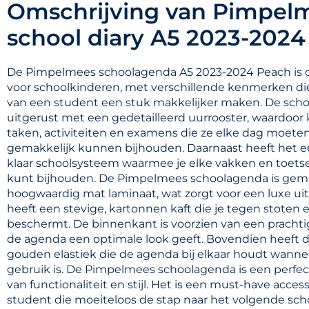
Omschrijving van Pimpel
school diary A5 2023-2024
De Pimpelmees schoolagenda A5 2023-2024 Peach is
voor schoolkinderen, met verschillende kenmerken di
van een student een stuk makkelijker maken. De scho
uitgerust met een gedetailleerd uurrooster, waardoor
taken, activiteiten en examens die ze elke dag moete
gemakkelijk kunnen bijhouden. Daarnaast heeft het e
klaar schoolsysteem waarmee je elke vakken en toets
kunt bijhouden. De Pimpelmees schoolagenda is gem
hoogwaardig mat laminaat, wat zorgt voor een luxe uits
heeft een stevige, kartonnen kaft die je tegen stoten 
beschermt. De binnenkant is voorzien van een prachti
de agenda een optimale look geeft. Bovendien heeft 
gouden elastiek die de agenda bij elkaar houdt wannee
gebruik is. De Pimpelmees schoolagenda is een perfe
van functionaliteit en stijl. Het is een must-have acces
student die moeiteloos de stap naar het volgende scho