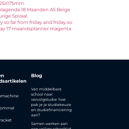
125x175mm.
olagenda 18 Maanden A5 Beige
ige Spiraal.
so far from friday and friday so
day 17-maandsplanner magenta
en
Blog
jdsartikelen
Van middelbare
school naar
nmachine
vervolgstudie: hoe
pak je je studiekeuze
rommel
en studiefinanciering
aan?
racket
Samen werken aan
een veilige schooltijd