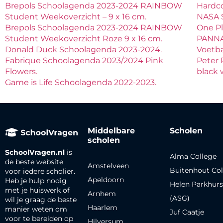
Brepols Schoolagenda 2023-2024 RAINBOW
Hardc
Student Weekoverzicht – 9 x 16 cm.
NASA 
Brepols Schoolagenda 2023-2024 RAINBOW
One P
Student Weekoverzicht Roze 9 x 16 cm.
PANNA
Donald Duck Schoolagenda 2023-2024.
Voetba
Fabrique Schoolagenda 2023/2024 Pink
Peter 
Flowers.
black 
Game is Life Schoolagenda 2022-2023.
Middelbare
Scholen
scholen
SchoolVragen.nl
is
Alma College
de beste website
Amstelveen
Buitenhout Col
voor iedere scholier.
Apeldoorn
Heb je hulp nodig
Helen Parkhurs
met je huiswerk of
Arnhem
(ASG)
wil je graag de beste
Haarlem
manier weten om
Juf Caatje
voor te bereiden op
Hilversum