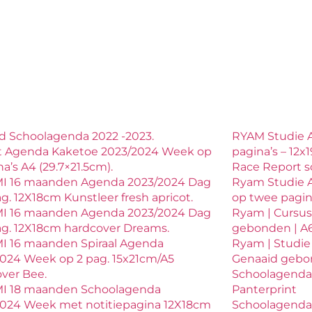
ld Schoolagenda 2022 -2023.
RYAM Studie 
t Agenda Kaketoe 2023/2024 Week op
pagina’s – 12x1
na’s A4 (29.7×21.5cm).
Race Report s
I 16 maanden Agenda 2023/2024 Dag
Ryam Studie 
ag. 12X18cm Kunstleer fresh apricot.
op twee pagina’
I 16 maanden Agenda 2023/2024 Dag
Ryam | Cursus
ag. 12X18cm hardcover Dreams.
gebonden | A6
I 16 maanden Spiraal Agenda
Ryam | Studie
024 Week op 2 pag. 15x21cm/A5
Genaaid gebon
ver Bee.
Schoolagenda 
I 18 maanden Schoolagenda
Panterprint
2024 Week met notitiepagina 12X18cm
Schoolagenda 