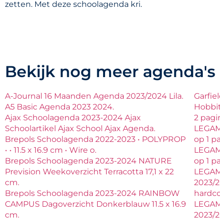
zetten. Met deze schoolagenda kri.
Bekijk nog meer agenda's
A-Journal 16 Maanden Agenda 2023/2024 Lila.
Garfie
A5 Basic Agenda 2023 2024.
Hobbi
Ajax Schoolagenda 2023-2024 Ajax
2 pagi
Schoolartikel Ajax School Ajax Agenda.
LEGAM
Brepols Schoolagenda 2022-2023 • POLYPROP
op 1 p
• • 11.5 x 16.9 cm • Wire o.
LEGAM
Brepols Schoolagenda 2023-2024 NATURE
op 1 p
Prevision Weekoverzicht Terracotta 17,1 x 22
LEGAM
cm.
2023/2
Brepols Schoolagenda 2023-2024 RAINBOW
hardco
CAMPUS Dagoverzicht Donkerblauw 11.5 x 16.9
LEGAM
cm.
2023/