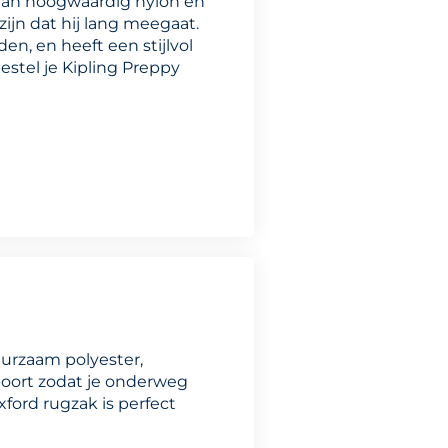
 van hoogwaardig nylon en
zijn dat hij lang meegaat.
n, en heeft een stijlvol
stel je Kipling Preppy
uurzaam polyester,
oort zodat je onderweg
xford rugzak is perfect