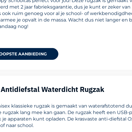
ppy Schooltas perfect voor jou! Deze rugzak is gemaakt
rd met 2 jaar fabrieksgarantie, dus je kunt er zeker van 
s ook ruim genoeg voor al je school- of werkbenodigdhede
rmee je opvalt in de massa. Wacht dus niet langer en be
vandaag nog!
OOPSTE AANBIEDING
 Antidiefstal Waterdicht Rugzak
isex klassieke rugzak is gemaakt van waterafstotend d
 rugzak lang mee kan gaan. De rugzak heeft een USB-p
 je apparaten kunt opladen. De krasvaste anti-diefstal O
 of naar school.