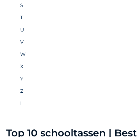
S
T
U
V
W
X
Y
Z
I
Top 10 schooltassen | Bes