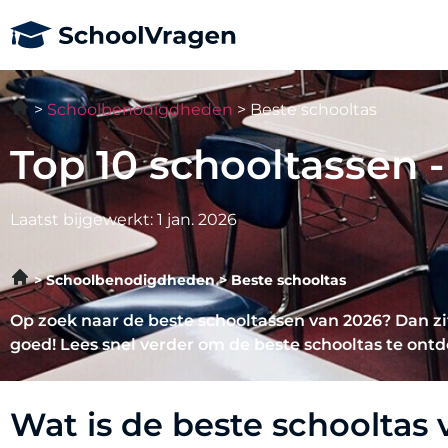
Schoolbenodigdheden
Beste schooltas
Top 10 schooltassen 
Laatst bijgewerkt: 1 jan. 2026
Schoolbenodigdheden
Beste schooltas
Op zoek naar de beste schooltassen van 2026? Dan zit
goed! Lees snel verder om de beste schooltas te ont
Wat is de beste schooltas 