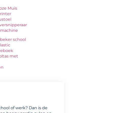
oze Muis
rinter
ustoel
versnipperaar
machine
kbeker school
lastic
tieboek
oltas met
en
chool of werk? Dan is de