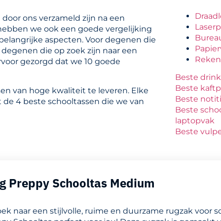
Draadl
e door ons verzameld zijn na een
Laserp
hebben we ook een goede vergelijking
Burea
belangrijke aspecten. Voor degenen die
Papier
s degenen die op zoek zijn naar een
Reken
rvoor gezorgd dat we 10 goede
Beste drin
Beste kaftp
 van hoge kwaliteit te leveren. Elke
Beste noti
et de 4 beste schooltassen die we van
Beste scho
laptopvak
Beste vulp
ing Preppy Schooltas Medium
oek naar een stijlvolle, ruime en duurzame rugzak voor s