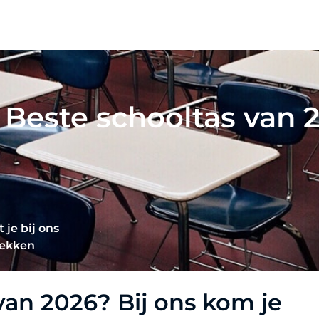
- Beste schooltas van 
 je bij ons
dekken
van 2026? Bij ons kom je