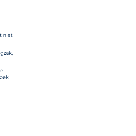
t niet
ugzak,
de
zoek