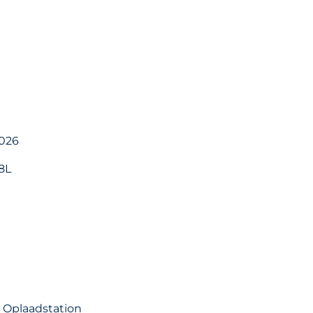
2026
28L
b Oplaadstation