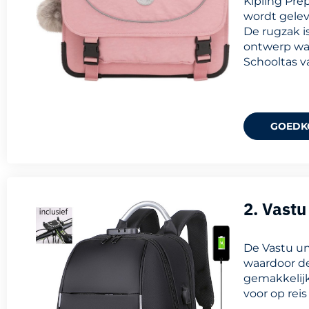
Kipling Pre
wordt geleve
De rugzak i
ontwerp waa
Schooltas 
GOEDK
2. Vastu
De Vastu un
waardoor de
gemakkelijk
voor op reis