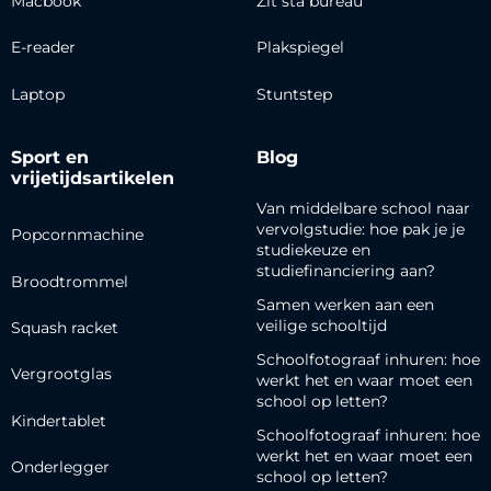
Macbook
Zit sta bureau
E-reader
Plakspiegel
Laptop
Stuntstep
Sport en
Blog
vrijetijdsartikelen
Van middelbare school naar
vervolgstudie: hoe pak je je
Popcornmachine
studiekeuze en
studiefinanciering aan?
Broodtrommel
Samen werken aan een
veilige schooltijd
Squash racket
Schoolfotograaf inhuren: hoe
Vergrootglas
werkt het en waar moet een
school op letten?
Kindertablet
Schoolfotograaf inhuren: hoe
werkt het en waar moet een
Onderlegger
school op letten?