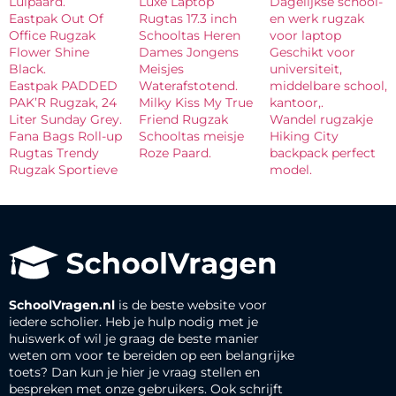
Luipaard.
Luxe Laptop
Dagelijkse school-
Eastpak Out Of
Rugtas 17.3 inch
en werk rugzak
Office Rugzak
Schooltas Heren
voor laptop
Flower Shine
Dames Jongens
Geschikt voor
Black.
Meisjes
universiteit,
Eastpak PADDED
Waterafstotend.
middelbare school,
PAK’R Rugzak, 24
Milky Kiss My True
kantoor,.
Liter Sunday Grey.
Friend Rugzak
Wandel rugzakje
Fana Bags Roll-up
Schooltas meisje
Hiking City
Rugtas Trendy
Roze Paard.
backpack perfect
Rugzak Sportieve
model.
SchoolVragen.nl
is de beste website voor
iedere scholier. Heb je hulp nodig met je
huiswerk of wil je graag de beste manier
weten om voor te bereiden op een belangrijke
toets? Dan kun je hier je vraag stellen en
bespreken met onze gebruikers. Ook schrijft