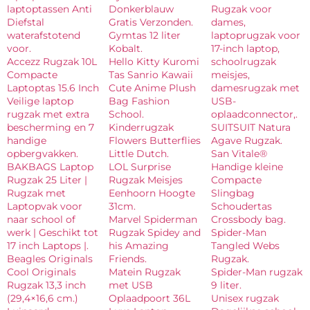
laptoptassen Anti
Donkerblauw
Rugzak voor
Diefstal
Gratis Verzonden.
dames,
waterafstotend
Gymtas 12 liter
laptoprugzak voor
voor.
Kobalt.
17-inch laptop,
Accezz Rugzak 10L
Hello Kitty Kuromi
schoolrugzak
Compacte
Tas Sanrio Kawaii
meisjes,
Laptoptas 15.6 Inch
Cute Anime Plush
damesrugzak met
Veilige laptop
Bag Fashion
USB-
rugzak met extra
School.
oplaadconnector,.
bescherming en 7
Kinderrugzak
SUITSUIT Natura
handige
Flowers Butterflies
Agave Rugzak.
opbergvakken.
Little Dutch.
San Vitale®
BAKBAGS Laptop
LOL Surprise
Handige kleine
Rugzak 25 Liter |
Rugzak Meisjes
Compacte
Rugzak met
Eenhoorn Hoogte
Slingbag
Laptopvak voor
31cm.
Schoudertas
naar school of
Marvel Spiderman
Crossbody bag.
werk | Geschikt tot
Rugzak Spidey and
Spider-Man
17 inch Laptops |.
his Amazing
Tangled Webs
Beagles Originals
Friends.
Rugzak.
Cool Originals
Matein Rugzak
Spider-Man rugzak
Rugzak 13,3 inch
met USB
9 liter.
(29,4×16,6 cm.)
Oplaadpoort 36L
Unisex rugzak