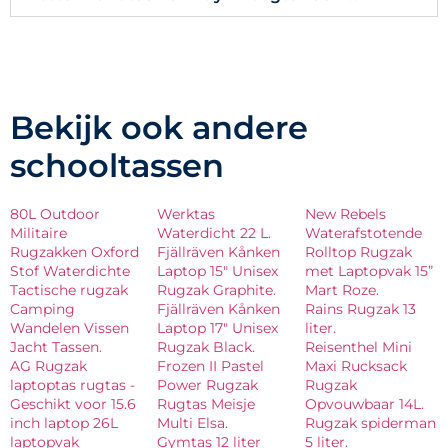
Bekijk ook andere
schooltassen
80L Outdoor
Werktas
New Rebels
Militaire
Waterdicht 22 L.
Waterafstotende
Rugzakken Oxford
Fjällräven Kånken
Rolltop Rugzak
Stof Waterdichte
Laptop 15″ Unisex
met Laptopvak 15”
Tactische rugzak
Rugzak Graphite.
Mart Roze.
Camping
Fjällräven Kånken
Rains Rugzak 13
Wandelen Vissen
Laptop 17″ Unisex
liter.
Jacht Tassen.
Rugzak Black.
Reisenthel Mini
AG Rugzak
Frozen II Pastel
Maxi Rucksack
laptoptas rugtas -
Power Rugzak
Rugzak
Geschikt voor 15.6
Rugtas Meisje
Opvouwbaar 14L.
inch laptop 26L
Multi Elsa.
Rugzak spiderman
laptopvak
Gymtas 12 liter
5 liter.