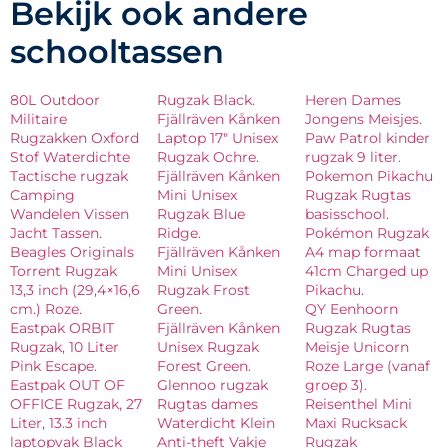
Bekijk ook andere
schooltassen
80L Outdoor
Rugzak Black.
Heren Dames
Militaire
Fjällräven Kånken
Jongens Meisjes.
Rugzakken Oxford
Laptop 17″ Unisex
Paw Patrol kinder
Stof Waterdichte
Rugzak Ochre.
rugzak 9 liter.
Tactische rugzak
Fjällräven Kånken
Pokemon Pikachu
Camping
Mini Unisex
Rugzak Rugtas
Wandelen Vissen
Rugzak Blue
basisschool.
Jacht Tassen.
Ridge.
Pokémon Rugzak
Beagles Originals
Fjällräven Kånken
A4 map formaat
Torrent Rugzak
Mini Unisex
41cm Charged up
13,3 inch (29,4×16,6
Rugzak Frost
Pikachu.
cm.) Roze.
Green.
QY Eenhoorn
Eastpak ORBIT
Fjällräven Kånken
Rugzak Rugtas
Rugzak, 10 Liter
Unisex Rugzak
Meisje Unicorn
Pink Escape.
Forest Green.
Roze Large (vanaf
Eastpak OUT OF
Glennoo rugzak
groep 3).
OFFICE Rugzak, 27
Rugtas dames
Reisenthel Mini
Liter, 13.3 inch
Waterdicht Klein
Maxi Rucksack
laptopvak Black
Anti-theft Vakje
Rugzak