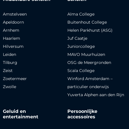
Amstelveen
Alma College
Apeldoorn
Buitenhout College
Arnhem
Helen Parkhurst (ASG)
Haarlem
Juf Caatje
Hilversum
Juniorcollege
Leiden
MAVO Muurhuizen
Tilburg
OSG de Meergronden
Zeist
Scala College
Zoetermeer
Winford Amsterdam –
Zwolle
particulier onderwijs
Yuverta Alphen aan den Rijn
Geluid en
Persoonlijke
entertainment
accessoires