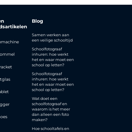
en
Blog
jdsartikelen
Samen werken aan
een veilige schooltijd
nmachine
Schoolfotograaf
rommel
inhuren: hoe werkt
het en waar moet een
school op letten?
racket
Schoolfotograaf
inhuren: hoe werkt
tglas
het en waar moet een
school op letten?
ablet
Wat doet een
schoolfotograaf en
gger
waarom is het meer
dan alleen een foto
oes
maken?
Hoe schooltafels en