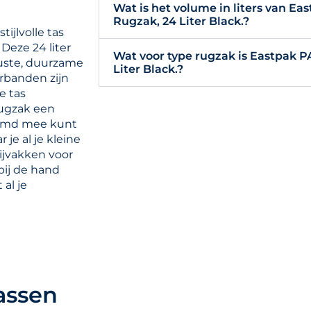
Wat is het volume in liters van 
Rugzak, 24 Liter Black.?
ijlvolle tas
 Deze 24 liter
Wat voor type rugzak is Eastpak
uste, duurzame
Liter Black.?
erbanden zijn
e tas
rugzak een
hermd mee kunt
je al je kleine
ijvakken voor
bij de hand
al je
assen