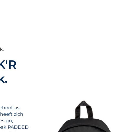
k.
K'R
k.
schooltas
heeft zich
esign,
stpak PADDED