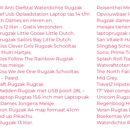
 Anti Diefstal Waterdichte Rugzak
Reisenthel Mi
ief Usb Oplaadstation Laptop tas 14 t/m
Opvouwbaar 1
nch Dames en Heren en.
Rugzak dames,
 12 liter – Gratis Verzonden.
meisjes tiene
rugzak Little Goose Little Dutch.
laptoprugzak s
rugzak Sailors Bay Little Dutch.
San Vitale® H
Kiss Clever Girls Rugzak Schooltas
Slingbag Scho
 Multi Hartjes.
Sonic Prime T
Kiss Follow The Rainbow Rugzak
Splash Roll-T
tas meisje.
Waterafstoten
Kiss We Are One Rugzak Schooltas
The North Fac
 – Paard.
Mid Grey.
aft Rugzak Rugtas.
TravelZ Hipste
Madden Rugzak met USB poort 28L –
17″ Veel comp
aptop Rugtas 15.6 inch met Laptopvak
Unicorn Rugza
 Dames Jongens Meisje.
Regenboog Ho
on Rugzak A4 map formaat 41cm
Veran Rugtas R
ed up Pikachu.
Boekentas Vin
Rugzak 13 liter.
Waterdichte Ru