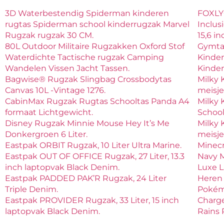
3D Waterbestendig Spiderman kinderen
FOXLY®
rugtas Spiderman school kinderrugzak Marvel
Inclus
Rugzak rugzak 30 CM.
15,6 i
80L Outdoor Militaire Rugzakken Oxford Stof
Gymtas
Waterdichte Tactische rugzak Camping
Kinder
Wandelen Vissen Jacht Tassen.
Kinder
Bagwise® Rugzak Slingbag Crossbodytas
Milky 
Canvas 10L -Vintage 1276.
meisje
CabinMax Rugzak Rugtas Schooltas Panda A4
Milky 
formaat Lichtgewicht.
School
Disney Rugzak Minnie Mouse Hey It’s Me
Milky 
Donkergroen 6 Liter.
meisje
Eastpak ORBIT Rugzak, 10 Liter Ultra Marine.
Minecr
Eastpak OUT OF OFFICE Rugzak, 27 Liter, 13.3
Navy 
inch laptopvak Black Denim.
Luxe L
Eastpak PADDED PAK’R Rugzak, 24 Liter
Heren
Triple Denim.
Pokém
Eastpak PROVIDER Rugzak, 33 Liter, 15 inch
Charg
laptopvak Black Denim.
Rains 