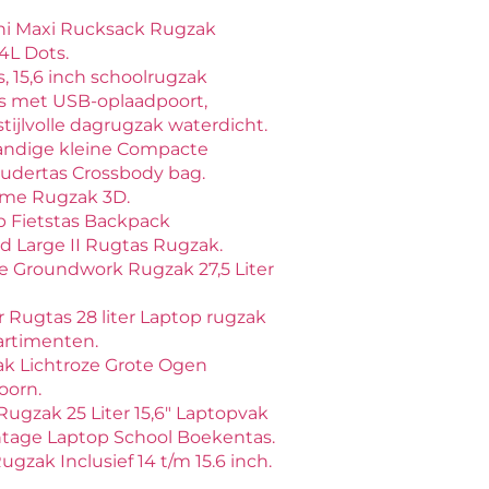
ni Maxi Rucksack Rugzak
4L Dots.
 15,6 inch schoolrugzak
rs met USB-oplaadpoort,
tijlvolle dagrugzak waterdicht.
andige kleine Compacte
udertas Crossbody bag.
ime Rugzak 3D.
op Fietstas Backpack
d Large II Rugtas Rugzak.
e Groundwork Rugzak 27,5 Liter
r Rugtas 28 liter Laptop rugzak
artimenten.
k Lichtroze Grote Ogen
orn.
ugzak 25 Liter 15,6″ Laptopvak
tage Laptop School Boekentas.
gzak Inclusief 14 t/m 15.6 inch.