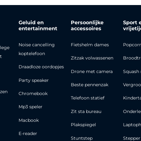
Geluid en
Persoonlijke
Sport 
entertainment
accessoires
vrijeti
Noise cancelling
Fietshelm dames
Popcor
lege
koptelefoon
t
Zitzak volwassenen
Broodt
Draadloze oordopjes
Drone met camera
Squash 
Party speaker
Beste pennenzak
Vergroo
zen
Chromebook
Telefoon statief
Kindert
Mp3 speler
Zit sta bureau
Onderle
Macbook
Plakspiegel
Laptoph
E-reader
Stuntstep
Stepper