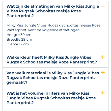
Wat zijn de afmetingen van Milky Kiss Jungle
Vibes Rugzak Schooltas meisje Roze
Panterprint.?
Milky Kiss Jungle Vibes Rugzak Schooltas meisje Roze
Panterprint. kent de volgende afmetingen:
Hoogte 39 cm
Breedte 29 cm
Diepte 12 cm
Welke kleur heeft Milky Kiss Jungle Vibes
Rugzak Schooltas meisje Roze Panterprint.?
Van welk materiaal is Milky Kiss Jungle Vibes
Rugzak Schooltas meisje Roze Panterprint.
gemaakt?
Wat is het volume in liters van Milky Kiss
Jungle Vibes Rugzak Schooltas meisje Roze
Panterprint.?