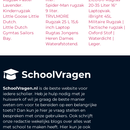
Lavender.
Spider-Man rugzak
20-35 Liter 16″
Kinderrugzak
9 liter.
Laptopvak.
Little Goose Little
TRVLMORE
iBright 45L
Dutch.
Rugzak 25 L 15,6
Militaire Rugzak |
Little Dutch
inch Laptop
Tactische rugzak |
Gymtas Sailors
Rugtas Jongens
Oxford Stof |
Bay.
Heren Dames
Waterdicht |
Waterafstotend.
Leger.
SchoolVragen.nl
is de beste website voor
iedere scholier. Heb je hulp nodig met je
huiswerk of wil je graag de beste manier
weten om voor te bereiden op een belangrijke
toets? Dan kun je hier je vraag stellen en
bespreken met onze gebruikers. Ook schrijft
onze redactie wekelijks blogs over alles wat
met school te maken heeft. Hier kun je ook