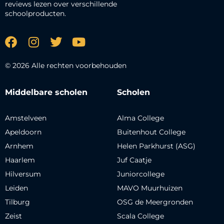
reviews lezen over verschillende
schoolproducten.
© 2026 Alle rechten voorbehouden
Middelbare scholen
Scholen
Amstelveen
Alma College
Apeldoorn
Buitenhout College
Arnhem
Helen Parkhurst (ASG)
Haarlem
Juf Caatje
Hilversum
Juniorcollege
Leiden
MAVO Muurhuizen
Tilburg
OSG de Meergronden
Zeist
Scala College