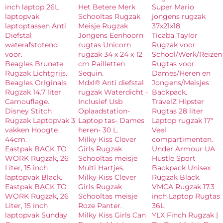
inch laptop 26L
Het Betere Merk
Super Mario
laptopvak
Schooltas Rugzak
jongens rugzak
laptoptassen Anti
Meisje Rugzak
37x21x18.
Diefstal
Jongens Eenhoorn
Ticaba Taylor
waterafstotend
rugtas Unicorn
Rugzak voor
voor.
rugzak 34 x 24 x 12
School/Werk/Reizen
Beagles Brunete
cm Pailletten
Rugtas voor
Rugzak Lichtgrijs.
Sequin.
Dames/Heren en
Beagles Originals
Mdxl® Anti diefstal
Jongens/Meisjes
Rugzak 14.7 liter
rugzak Waterdicht -
Backpack.
Camouflage.
Inclusief Usb
TravelZ Hipster
Disney Stitch
Oplaadstation-
Rugtas 28 liter
Rugzak Laptopvak 3
Laptop tas- Dames
Laptop rugzak 17″
vakken Hoogte
heren- 30 L.
Veel
44cm.
Milky Kiss Clever
compartimenten.
Eastpak BACK TO
Girls Rugzak
Under Armour UA
WORK Rugzak, 26
Schooltas meisje
Hustle Sport
Liter, 15 inch
Multi Hartjes.
Backpack Unisex
laptopvak Black.
Milky Kiss Clever
Rugzak Black.
Eastpak BACK TO
Girls Rugzak
VMCA Rugzak 17.3
WORK Rugzak, 26
Schooltas meisje
inch Laptop Rugtas
Liter, 15 inch
Roze Panter.
36L.
laptopvak Sunday
Milky Kiss Girls Can
YLX Finch Rugzak |