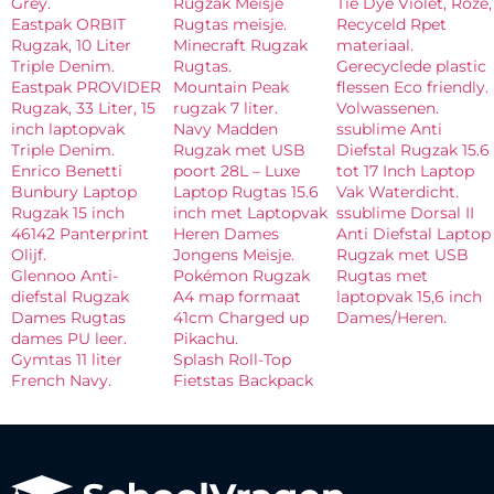
Grey.
Rugzak Meisje
Tie Dye Violet, Roze,
Eastpak ORBIT
Rugtas meisje.
Recyceld Rpet
Rugzak, 10 Liter
Minecraft Rugzak
materiaal.
Triple Denim.
Rugtas.
Gerecyclede plastic
Eastpak PROVIDER
Mountain Peak
flessen Eco friendly.
Rugzak, 33 Liter, 15
rugzak 7 liter.
Volwassenen.
inch laptopvak
Navy Madden
ssublime Anti
Triple Denim.
Rugzak met USB
Diefstal Rugzak 15.6
Enrico Benetti
poort 28L – Luxe
tot 17 Inch Laptop
Bunbury Laptop
Laptop Rugtas 15.6
Vak Waterdicht.
Rugzak 15 inch
inch met Laptopvak
ssublime Dorsal II
46142 Panterprint
Heren Dames
Anti Diefstal Laptop
Olijf.
Jongens Meisje.
Rugzak met USB
Glennoo Anti-
Pokémon Rugzak
Rugtas met
diefstal Rugzak
A4 map formaat
laptopvak 15,6 inch
Dames Rugtas
41cm Charged up
Dames/Heren.
dames PU leer.
Pikachu.
Gymtas 11 liter
Splash Roll-Top
French Navy.
Fietstas Backpack