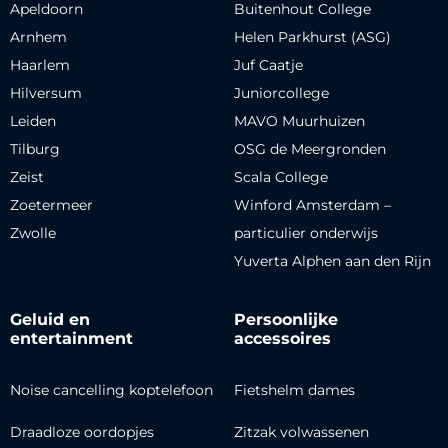
Apeldoorn
Buitenhout College
Arnhem
Helen Parkhurst (ASG)
Haarlem
Juf Caatje
Hilversum
Juniorcollege
Leiden
MAVO Muurhuizen
Tilburg
OSG de Meergronden
Zeist
Scala College
Zoetermeer
Winford Amsterdam –
Zwolle
particulier onderwijs
Yuverta Alphen aan den Rijn
Geluid en
Persoonlijke
entertainment
accessoires
Noise cancelling koptelefoon
Fietshelm dames
Draadloze oordopjes
Zitzak volwassenen