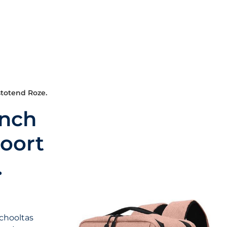
totend Roze.
inch
oort
.
schooltas