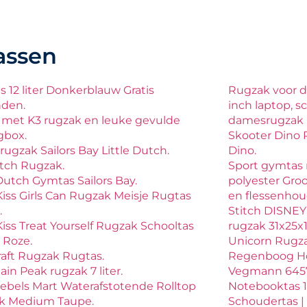
assen
 12 liter Donkerblauw Gratis
Rugzak voor d
nden.
inch laptop, s
 met K3 rugzak en leuke gevulde
damesrugzak 
gbox.
Skooter Dino 
rugzak Sailors Bay Little Dutch.
Dino.
titch Rugzak.
Sport gymtas 
 Dutch Gymtas Sailors Bay.
polyester Gro
Kiss Girls Can Rugzak Meisje Rugtas
en flessenhou
.
Stitch DISNEY
Kiss Treat Yourself Rugzak Schooltas
rugzak 31x25x1
 Roze.
Unicorn Rugza
aft Rugzak Rugtas.
Regenboog Ho
in Peak rugzak 7 liter.
Vegmann 6457-1
bels Mart Waterafstotende Rolltop
Notebooktas 17
k Medium Taupe.
Schoudertas | S