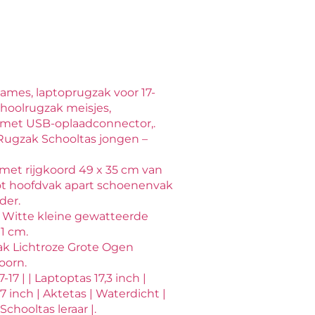
ames, laptoprugzak voor 17-
choolrugzak meisjes,
met USB-oplaadconnector,.
Rugzak Schooltas jongen –
met rijgkoord 49 x 35 cm van
ot hoofdvak apart schoenenvak
der.
 Witte kleine gewatteerde
1 cm.
k Lichtroze Grote Ogen
orn.
7 | | Laptoptas 17,3 inch |
 inch | Aktetas | Waterdicht |
chooltas leraar |.