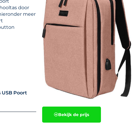
oort
hooltas door
 hieronder meer
rt
button
s USB Poort
Bekijk de prijs