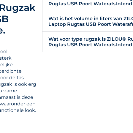
Rugtas USB Poort Waterafstotend
 Rugzak
SB
Wat is het volume in liters van ZI
Laptop Rugtas USB Poort Wateraf
e.
Wat voor type rugzak is ZILOU® Ru
Rugtas USB Poort Waterafstotend
veel
sterk
elijke
aterdichte
door de tas
ugzak is ook erg
uurzame
rnaast is deze
n, waaronder een
unctionele look.