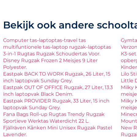
Bekijk ook andere schoolt
Computer tas-laptoptas-travel tas
Gymtas
multifuntionele tas-laptop rugzak-laptoptas
Verzo
3-in-1 Rugtas Rugzak Schoudertas Voor.
K3-set
Disney Rugzak Frozen 2 Meisjes 9 Liter
opber
Polyester.
Kinder
Eastpak BACK TO WORK Rugzak, 26 Liter, 15
Lilo S
inch laptopvak Sunday Grey.
Little
Eastpak OUT OF OFFICE Rugzak, 27 Liter, 13.3
Milky 
inch laptopvak Black Denim.
meisje
Eastpak PROVIDER Rugzak, 33 Liter, 15 inch
Milky 
laptopvak Sunday Grey.
meisje
Fana Bags Roll-up Rugtas Trendy Rugzak
Minecr
Sportieve Werktas Waterdicht 22 L.
Mounta
Fjällräven Kånken Mini Unisex Rugzak Pastel
New Re
Lavender.
Rugza