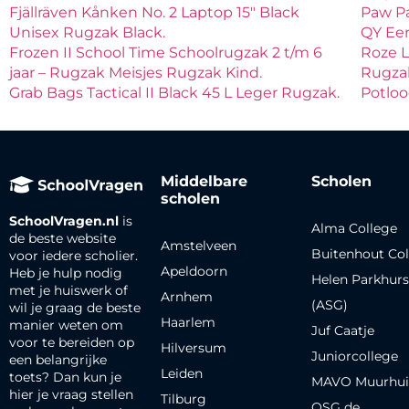
Fjällräven Kånken No. 2 Laptop 15″ Black
Paw Pa
Unisex Rugzak Black.
QY Ee
Frozen II School Time Schoolrugzak 2 t/m 6
Roze L
jaar – Rugzak Meisjes Rugzak Kind.
Rugzak
Grab Bags Tactical II Black 45 L Leger Rugzak.
Potloo
Middelbare
Scholen
scholen
SchoolVragen.nl
is
Alma College
de beste website
Amstelveen
Buitenhout Col
voor iedere scholier.
Apeldoorn
Heb je hulp nodig
Helen Parkhurs
met je huiswerk of
Arnhem
(ASG)
wil je graag de beste
Haarlem
manier weten om
Juf Caatje
voor te bereiden op
Hilversum
Juniorcollege
een belangrijke
Leiden
toets? Dan kun je
MAVO Muurhui
hier je vraag stellen
Tilburg
OSG de