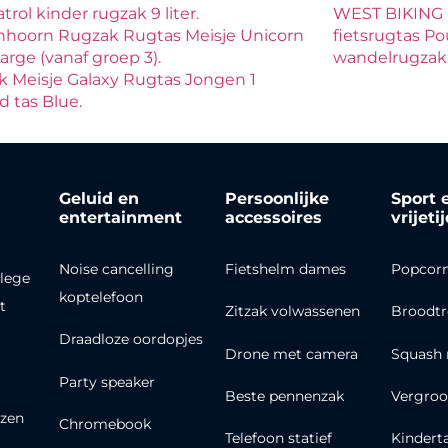
trol kinder rugzak 9 liter.
WEST BIKING U
nhoorn Rugzak Rugtas Meisje Unicorn
fietsrugtas 
arge (vanaf groep 3).
wandelrugzak 
 Meisje Galaxy Rugtas Jongen 1
d tas Blue.
Geluid en
Persoonlijke
Sport 
entertainment
accessoires
vrijeti
Noise cancelling
Fietshelm dames
Popcor
lege
koptelefoon
t
Zitzak volwassenen
Broodt
Draadloze oordopjes
Drone met camera
Squash 
Party speaker
Beste pennenzak
Vergroo
zen
Chromebook
Telefoon statief
Kindert