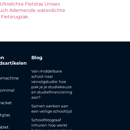
ltralichte Fietstas Unisex
Pouch Ademende waterdichte
Fietsrugzak.
en
Blog
jdsartikelen
Van middelbare
school naar
nmachine
vervolgstudie: hoe
pak je je studiekeuze
rommel
en studiefinanciering
aan?
racket
Samen werken aan
een veilige schooltijd
tglas
Schoolfotograaf
inhuren: hoe werkt
ablet