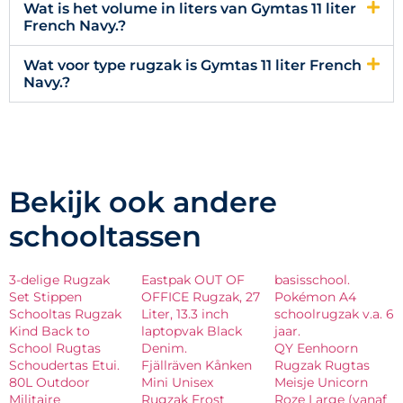
Wat is het volume in liters van Gymtas 11 liter
French Navy.?
Wat voor type rugzak is Gymtas 11 liter French
Navy.?
Bekijk ook andere
schooltassen
3-delige Rugzak
Eastpak OUT OF
basisschool.
Set Stippen
OFFICE Rugzak, 27
Pokémon A4
Schooltas Rugzak
Liter, 13.3 inch
schoolrugzak v.a. 6
Kind Back to
laptopvak Black
jaar.
School Rugtas
Denim.
QY Eenhoorn
Schoudertas Etui.
Fjällräven Kånken
Rugzak Rugtas
80L Outdoor
Mini Unisex
Meisje Unicorn
Militaire
Rugzak Frost
Roze Large (vanaf