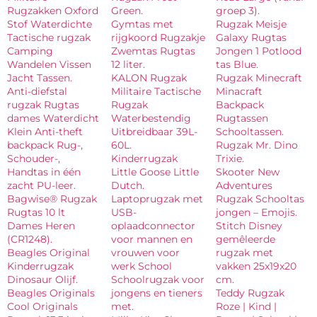
Rugzakken Oxford
Green.
groep 3).
Stof Waterdichte
Gymtas met
Rugzak Meisje
Tactische rugzak
rijgkoord Rugzakje
Galaxy Rugtas
Camping
Zwemtas Rugtas
Jongen 1 Potlood
Wandelen Vissen
12 liter.
tas Blue.
Jacht Tassen.
KALON Rugzak
Rugzak Minecraft
Anti-diefstal
Militaire Tactische
Minacraft
rugzak Rugtas
Rugzak
Backpack
dames Waterdicht
Waterbestendig
Rugtassen
Klein Anti-theft
Uitbreidbaar 39L-
Schooltassen.
backpack Rug-,
60L.
Rugzak Mr. Dino
Schouder-,
Kinderrugzak
Trixie.
Handtas in één
Little Goose Little
Skooter New
zacht PU-leer.
Dutch.
Adventures
Bagwise® Rugzak
Laptoprugzak met
Rugzak Schooltas
Rugtas 10 lt
USB-
jongen – Emojis.
Dames Heren
oplaadconnector
Stitch Disney
(CR1248).
voor mannen en
gemêleerde
Beagles Original
vrouwen voor
rugzak met
Kinderrugzak
werk School
vakken 25x19x20
Dinosaur Olijf.
Schoolrugzak voor
cm.
Beagles Originals
jongens en tieners
Teddy Rugzak
Cool Originals
met.
Roze | Kind |