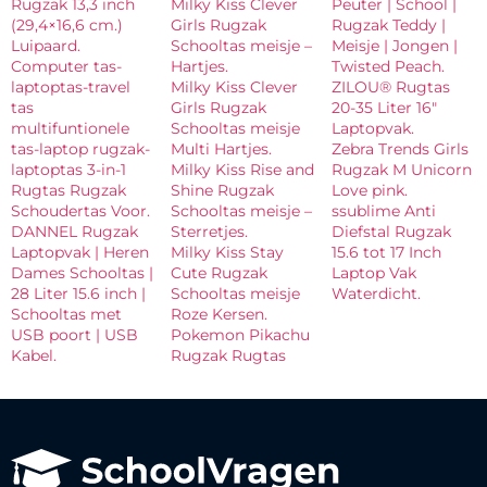
Rugzak 13,3 inch
Milky Kiss Clever
Peuter | School |
(29,4×16,6 cm.)
Girls Rugzak
Rugzak Teddy |
Luipaard.
Schooltas meisje –
Meisje | Jongen |
Computer tas-
Hartjes.
Twisted Peach.
laptoptas-travel
Milky Kiss Clever
ZILOU® Rugtas
tas
Girls Rugzak
20-35 Liter 16″
multifuntionele
Schooltas meisje
Laptopvak.
tas-laptop rugzak-
Multi Hartjes.
Zebra Trends Girls
laptoptas 3-in-1
Milky Kiss Rise and
Rugzak M Unicorn
Rugtas Rugzak
Shine Rugzak
Love pink.
Schoudertas Voor.
Schooltas meisje –
ssublime Anti
DANNEL Rugzak
Sterretjes.
Diefstal Rugzak
Laptopvak | Heren
Milky Kiss Stay
15.6 tot 17 Inch
Dames Schooltas |
Cute Rugzak
Laptop Vak
28 Liter 15.6 inch |
Schooltas meisje
Waterdicht.
Schooltas met
Roze Kersen.
USB poort | USB
Pokemon Pikachu
Kabel.
Rugzak Rugtas