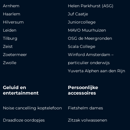
Arnhem
Helen Parkhurst (ASG)
Haarlem
Juf Caatje
Hilversum
Juniorcollege
Leiden
MAVO Muurhuizen
Tilburg
OSG de Meergronden
Zeist
Scala College
Zoetermeer
Winford Amsterdam –
Zwolle
particulier onderwijs
Yuverta Alphen aan den Rijn
Geluid en
Persoonlijke
entertainment
accessoires
Noise cancelling koptelefoon
Fietshelm dames
Draadloze oordopjes
Zitzak volwassenen