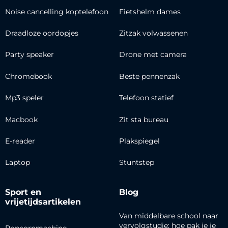
Noise cancelling koptelefoon
Fietshelm dames
Draadloze oordopjes
Zitzak volwassenen
Party speaker
Drone met camera
Chromebook
Beste pennenzak
Mp3 speler
Telefoon statief
Macbook
Zit sta bureau
E-reader
Plakspiegel
Laptop
Stuntstep
Sport en
Blog
vrijetijdsartikelen
Van middelbare school naar
vervolgstudie: hoe pak je je
Popcornmachine