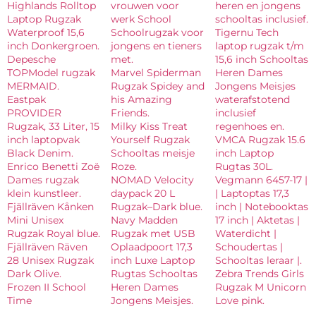
Highlands Rolltop
vrouwen voor
heren en jongens
Laptop Rugzak
werk School
schooltas inclusief.
Waterproof 15,6
Schoolrugzak voor
Tigernu Tech
inch Donkergroen.
jongens en tieners
laptop rugzak t/m
Depesche
met.
15,6 inch Schooltas
TOPModel rugzak
Marvel Spiderman
Heren Dames
MERMAID.
Rugzak Spidey and
Jongens Meisjes
Eastpak
his Amazing
waterafstotend
PROVIDER
Friends.
inclusief
Rugzak, 33 Liter, 15
Milky Kiss Treat
regenhoes en.
inch laptopvak
Yourself Rugzak
VMCA Rugzak 15.6
Black Denim.
Schooltas meisje
inch Laptop
Enrico Benetti Zoë
Roze.
Rugtas 30L.
Dames rugzak
NOMAD Velocity
Vegmann 6457-17 |
klein kunstleer.
daypack 20 L
| Laptoptas 17,3
Fjällräven Kånken
Rugzak–Dark blue.
inch | Notebooktas
Mini Unisex
Navy Madden
17 inch | Aktetas |
Rugzak Royal blue.
Rugzak met USB
Waterdicht |
Fjällräven Räven
Oplaadpoort 17,3
Schoudertas |
28 Unisex Rugzak
inch Luxe Laptop
Schooltas leraar |.
Dark Olive.
Rugtas Schooltas
Zebra Trends Girls
Frozen II School
Heren Dames
Rugzak M Unicorn
Time
Jongens Meisjes.
Love pink.