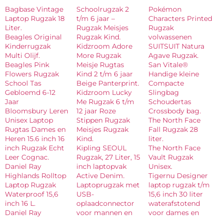
Bagbase Vintage
Schoolrugzak 2
Pokémon
Laptop Rugzak 18
t/m 6 jaar –
Characters Printed
Liter.
Rugzak Meisjes
Rugzak
Beagles Original
Rugzak Kind.
volwassenen
Kinderrugzak
Kidzroom Adore
SUITSUIT Natura
Multi Olijf.
More Rugzak
Agave Rugzak.
Beagles Pink
Meisje Rugtas
San Vitale®
Flowers Rugzak
Kind 2 t/m 6 jaar
Handige kleine
School Tas
Beige Panterprint.
Compacte
Gebloemd 6-12
Kidzroom Lucky
Slingbag
Jaar
Me Rugzak 6 t/m
Schoudertas
Bloomsbury Leren
12 jaar Roze
Crossbody bag.
Unisex Laptop
Stippen Rugzak
The North Face
Rugtas Dames en
Meisjes Rugzak
Fall Rugzak 28
Heren 15.6 inch 16
Kind.
liter.
inch Rugzak Echt
Kipling SEOUL
The North Face
Leer Cognac.
Rugzak, 27 Liter, 15
Vault Rugzak
Daniel Ray
inch laptopvak
Unisex.
Highlands Rolltop
Active Denim.
Tigernu Designer
Laptop Rugzak
Laptoprugzak met
laptop rugzak t/m
Waterproof 15,6
USB-
15,6 inch 30 liter
inch 16 L.
oplaadconnector
waterafstotend
Daniel Ray
voor mannen en
voor dames en