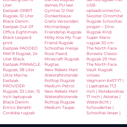
Liter.
dames PU leer.
USB-
Eastpak ORBIT
Gymtas 12 liter
oplaadconnector,.
Rugzak, 10 Liter
Donkerblauw
Skooter Dinomite!
Black Denim.
Gratis Verzonden.
Rugzak Schooltas
Eastpak Out Of
Micmacbags
jongen – Dino
Office Eightimals
Friendship Rugzak.
Rugzak Kind.
Black Leopard
Milky Kiss My True
Super Mario
print.
Friend Rugzak
rugzak 30 cm
Eastpak PADDED
Schooltas meisje
The North Face
PAK’R Rugzak, 24
Roze Paard.
Borealis Classic
Liter Black.
Minecraft Rugzak
Rugzak 29 liter.
Eastpak PINNACLE
Rugtas.
The North Face
Rugzak, 38 Liter
New Rebels Mart
Vault Rugzak
Ultra Marine.
Waterafstotende
Unisex.
Eastpak
Rolltop Rugzak
Vegmann 6457-17 |
PROVIDER
Medium Petrol.
| Laptoptas 17,3
Rugzak, 33 Liter, 15
New Rebels Mart
inch | Notebooktas
inch laptopvak
Waterafstotende
17 inch | Aktetas |
Black Denim.
Rolltop Rugzak
Waterdicht |
Enrico Benetti
Medium Taupe.
Schoudertas |
Cordoba rugzak
Schooltas leraar |.