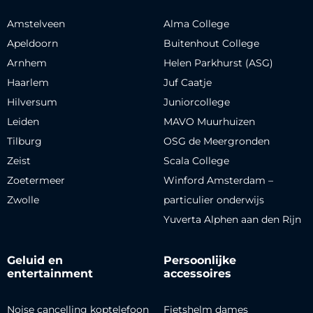
Amstelveen
Alma College
Apeldoorn
Buitenhout College
Arnhem
Helen Parkhurst (ASG)
Haarlem
Juf Caatje
Hilversum
Juniorcollege
Leiden
MAVO Muurhuizen
Tilburg
OSG de Meergronden
Zeist
Scala College
Zoetermeer
Winford Amsterdam –
Zwolle
particulier onderwijs
Yuverta Alphen aan den Rijn
Geluid en
Persoonlijke
entertainment
accessoires
Noise cancelling koptelefoon
Fietshelm dames