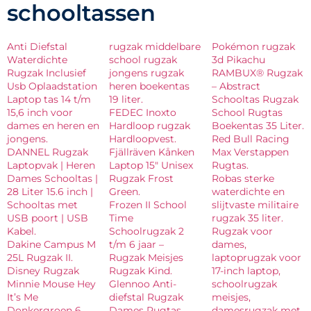
schooltassen
Anti Diefstal
rugzak middelbare
Pokémon rugzak
Waterdichte
school rugzak
3d Pikachu
Rugzak Inclusief
jongens rugzak
RAMBUX® Rugzak
Usb Oplaadstation
heren boekentas
– Abstract
Laptop tas 14 t/m
19 liter.
Schooltas Rugzak
15,6 inch voor
FEDEC Inoxto
School Rugtas
dames en heren en
Hardloop rugzak
Boekentas 35 Liter.
jongens.
Hardloopvest.
Red Bull Racing
DANNEL Rugzak
Fjällräven Kånken
Max Verstappen
Laptopvak | Heren
Laptop 15″ Unisex
Rugtas.
Dames Schooltas |
Rugzak Frost
Robas sterke
28 Liter 15.6 inch |
Green.
waterdichte en
Schooltas met
Frozen II School
slijtvaste militaire
USB poort | USB
Time
rugzak 35 liter.
Kabel.
Schoolrugzak 2
Rugzak voor
Dakine Campus M
t/m 6 jaar –
dames,
25L Rugzak II.
Rugzak Meisjes
laptoprugzak voor
Disney Rugzak
Rugzak Kind.
17-inch laptop,
Minnie Mouse Hey
Glennoo Anti-
schoolrugzak
It’s Me
diefstal Rugzak
meisjes,
Donkergroen 6
Dames Rugtas
damesrugzak met