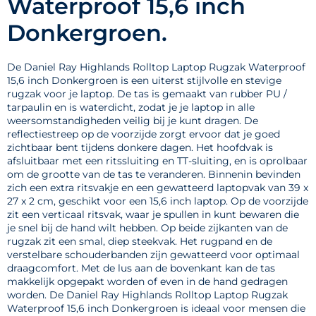
Waterproof 15,6 inch
Donkergroen.
De Daniel Ray Highlands Rolltop Laptop Rugzak Waterproof
15,6 inch Donkergroen is een uiterst stijlvolle en stevige
rugzak voor je laptop. De tas is gemaakt van rubber PU /
tarpaulin en is waterdicht, zodat je je laptop in alle
weersomstandigheden veilig bij je kunt dragen. De
reflectiestreep op de voorzijde zorgt ervoor dat je goed
zichtbaar bent tijdens donkere dagen. Het hoofdvak is
afsluitbaar met een ritssluiting en TT-sluiting, en is oprolbaar
om de grootte van de tas te veranderen. Binnenin bevinden
zich een extra ritsvakje en een gewatteerd laptopvak van 39 x
27 x 2 cm, geschikt voor een 15,6 inch laptop. Op de voorzijde
zit een verticaal ritsvak, waar je spullen in kunt bewaren die
je snel bij de hand wilt hebben. Op beide zijkanten van de
rugzak zit een smal, diep steekvak. Het rugpand en de
verstelbare schouderbanden zijn gewatteerd voor optimaal
draagcomfort. Met de lus aan de bovenkant kan de tas
makkelijk opgepakt worden of even in de hand gedragen
worden. De Daniel Ray Highlands Rolltop Laptop Rugzak
Waterproof 15,6 inch Donkergroen is ideaal voor mensen die