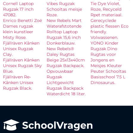
Cornell Laptop
Vibes Rugzak
Tie Dye Violet,
Rugzak 17 inch
Schooltas meisje
Roze, Recyceld
47082.
Roze.
Rpet materiaal.
Enrico Benetti Zoë
New Rebels Mart
Gerecyclede
Dames rugzak
Waterafstotende
plastic flessen Eco
klein kunstleer
Rolltop Laptop
friendly.
Misty Rose.
Rugzak 15,6 inch
Volwassenen.
Fjällräven Kånken
Donkerblauw.
YONO Kinder
Unisex Rugzak
New Rebels®
Rugzak Dino
Clay.
Daley Rugtas
Rugtas voor
Fjällräven Kånken
Beige 25x13x40cm
Jongens en
Unisex Rugzak Sky
Rugzak Backpack.
Meisjes Kleuter
Blue.
Opvouwbaar
Peuter Schooltas
Fjällräven Re-
Rugzak
Basisschool 7.5 L
Kånken Unisex
Lichtgewicht
Dinosaurus.
Rugzak Black.
Rugzak Backpack
Waterdicht 18 liter.