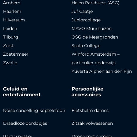
Arnhem
Helen Parkhurst (ASG)
Haarlem
Juf Caatje
Hilversum
Juniorcollege
Leiden
MAVO Muurhuizen
Tilburg
OSG de Meergronden
Zeist
Scala College
Zoetermeer
Winford Amsterdam –
Zwolle
particulier onderwijs
Yuverta Alphen aan den Rijn
Geluid en
Persoonlijke
entertainment
accessoires
Noise cancelling koptelefoon
Fietshelm dames
Draadloze oordopjes
Zitzak volwassenen
Party speaker
Drone met camera