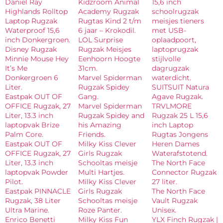
Daniel Ray
Kidzroom Animal
15,6 inch
Highlands Rolltop
Academy Rugzak
schoolrugzak
Laptop Rugzak
Rugtas Kind 2 t/m
meisjes tieners
Waterproof 15,6
6 jaar – Krokodil.
met USB-
inch Donkergroen.
LOL Surprise
oplaadpoort,
Disney Rugzak
Rugzak Meisjes
laptoprugzak
Minnie Mouse Hey
Eenhoorn Hoogte
stijlvolle
It’s Me
31cm.
dagrugzak
Donkergroen 6
Marvel Spiderman
waterdicht.
Liter.
Rugzak Spidey
SUITSUIT Natura
Eastpak OUT OF
Gang.
Agave Rugzak.
OFFICE Rugzak, 27
Marvel Spiderman
TRVLMORE
Liter, 13.3 inch
Rugzak Spidey and
Rugzak 25 L 15,6
laptopvak Brize
his Amazing
inch Laptop
Palm Core.
Friends.
Rugtas Jongens
Eastpak OUT OF
Milky Kiss Clever
Heren Dames
OFFICE Rugzak, 27
Girls Rugzak
Waterafstotend.
Liter, 13.3 inch
Schooltas meisje
The North Face
laptopvak Powder
Multi Hartjes.
Connector Rugzak
Pilot.
Milky Kiss Clever
27 liter.
Eastpak PINNACLE
Girls Rugzak
The North Face
Rugzak, 38 Liter
Schooltas meisje
Vault Rugzak
Ultra Marine.
Roze Panter.
Unisex.
Enrico Benetti
Milky Kiss Fun
YLX Finch Rugzak |