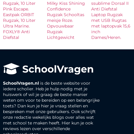
Rugzak, 10 Liter
Milky Kiss Shining
ssublime Dorsal II
Pink Escape.
Confidence
Anti Diefstal
Eastpak ORBIT
Rugzak Schooltas
Laptop Rugzak
Rugzak, 10 Liter
meisje Roze.
met USB Rugtas
Ultra Marine.
Opvouwbaar
met laptopvak 15,6
FOXLY® Anti
Rugzak
inch
Diefstal
Lichtgewicht
Dames/Heren.
SchoolVragen.nl
is de beste website voor
iedere scholier. Heb je hulp nodig met je
huiswerk of wil je graag de beste manier
weten om voor te bereiden op een belangrijke
toets? Dan kun je hier je vraag stellen en
bespreken met onze gebruikers. Ook schrijft
onze redactie wekelijks blogs over alles wat
met school te maken heeft. Hier kun je ook
reviews lezen over verschillende