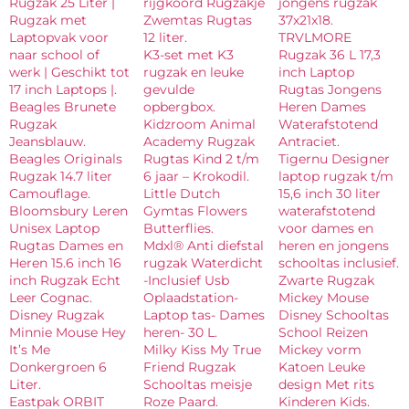
Rugzak 25 Liter |
rijgkoord Rugzakje
jongens rugzak
Rugzak met
Zwemtas Rugtas
37x21x18.
Laptopvak voor
12 liter.
TRVLMORE
naar school of
K3-set met K3
Rugzak 36 L 17,3
werk | Geschikt tot
rugzak en leuke
inch Laptop
17 inch Laptops |.
gevulde
Rugtas Jongens
Beagles Brunete
opbergbox.
Heren Dames
Rugzak
Kidzroom Animal
Waterafstotend
Jeansblauw.
Academy Rugzak
Antraciet.
Beagles Originals
Rugtas Kind 2 t/m
Tigernu Designer
Rugzak 14.7 liter
6 jaar – Krokodil.
laptop rugzak t/m
Camouflage.
Little Dutch
15,6 inch 30 liter
Bloomsbury Leren
Gymtas Flowers
waterafstotend
Unisex Laptop
Butterflies.
voor dames en
Rugtas Dames en
Mdxl® Anti diefstal
heren en jongens
Heren 15.6 inch 16
rugzak Waterdicht
schooltas inclusief.
inch Rugzak Echt
-Inclusief Usb
Zwarte Rugzak
Leer Cognac.
Oplaadstation-
Mickey Mouse
Disney Rugzak
Laptop tas- Dames
Disney Schooltas
Minnie Mouse Hey
heren- 30 L.
School Reizen
It’s Me
Milky Kiss My True
Mickey vorm
Donkergroen 6
Friend Rugzak
Katoen Leuke
Liter.
Schooltas meisje
design Met rits
Eastpak ORBIT
Roze Paard.
Kinderen Kids.