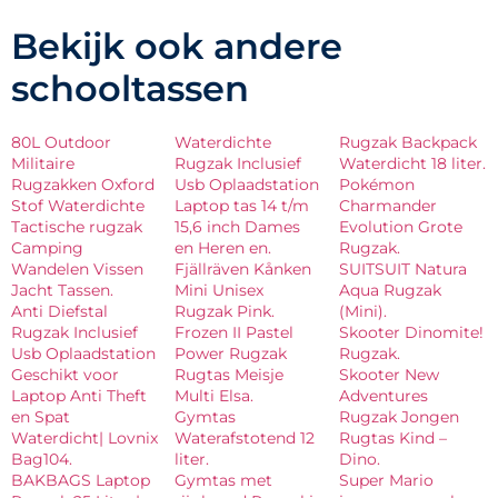
Bekijk ook andere
schooltassen
80L Outdoor
Waterdichte
Rugzak Backpack
Militaire
Rugzak Inclusief
Waterdicht 18 liter.
Rugzakken Oxford
Usb Oplaadstation
Pokémon
Stof Waterdichte
Laptop tas 14 t/m
Charmander
Tactische rugzak
15,6 inch Dames
Evolution Grote
Camping
en Heren en.
Rugzak.
Wandelen Vissen
Fjällräven Kånken
SUITSUIT Natura
Jacht Tassen.
Mini Unisex
Aqua Rugzak
Anti Diefstal
Rugzak Pink.
(Mini).
Rugzak Inclusief
Frozen II Pastel
Skooter Dinomite!
Usb Oplaadstation
Power Rugzak
Rugzak.
Geschikt voor
Rugtas Meisje
Skooter New
Laptop Anti Theft
Multi Elsa.
Adventures
en Spat
Gymtas
Rugzak Jongen
Waterdicht| Lovnix
Waterafstotend 12
Rugtas Kind –
Bag104.
liter.
Dino.
BAKBAGS Laptop
Gymtas met
Super Mario