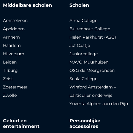
Middelbare scholen
Scholen
Amstelveen
Alma College
Apeldoorn
Buitenhout College
Arnhem
Helen Parkhurst (ASG)
Haarlem
Juf Caatje
Hilversum
Juniorcollege
Leiden
MAVO Muurhuizen
Tilburg
OSG de Meergronden
Zeist
Scala College
Zoetermeer
Winford Amsterdam –
Zwolle
particulier onderwijs
Yuverta Alphen aan den Rijn
Geluid en
Persoonlijke
entertainment
accessoires