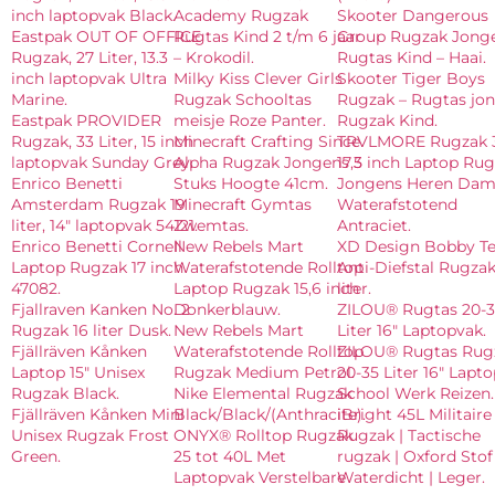
inch laptopvak Black.
Academy Rugzak
Skooter Dangerous
Eastpak OUT OF OFFICE
Rugtas Kind 2 t/m 6 jaar
Group Rugzak Jong
Rugzak, 27 Liter, 13.3
– Krokodil.
Rugtas Kind – Haai.
inch laptopvak Ultra
Milky Kiss Clever Girls
Skooter Tiger Boys
Marine.
Rugzak Schooltas
Rugzak – Rugtas jo
Eastpak PROVIDER
meisje Roze Panter.
Rugzak Kind.
Rugzak, 33 Liter, 15 inch
Minecraft Crafting Since
TRVLMORE Rugzak 
laptopvak Sunday Grey.
Alpha Rugzak Jongens 5
17,3 inch Laptop Rug
Enrico Benetti
Stuks Hoogte 41cm.
Jongens Heren Dam
Amsterdam Rugzak 19
Minecraft Gymtas
Waterafstotend
liter, 14″ laptopvak 54121.
Zwemtas.
Antraciet.
Enrico Benetti Cornell
New Rebels Mart
XD Design Bobby T
Laptop Rugzak 17 inch
Waterafstotende Rolltop
Anti-Diefstal Rugzak
47082.
Laptop Rugzak 15,6 inch
liter.
Fjallraven Kanken No. 2
Donkerblauw.
ZILOU® Rugtas 20-3
Rugzak 16 liter Dusk.
New Rebels Mart
Liter 16″ Laptopvak.
Fjällräven Kånken
Waterafstotende Rolltop
ZILOU® Rugtas Rug
Laptop 15″ Unisex
Rugzak Medium Petrol.
20-35 Liter 16″ Lapt
Rugzak Black.
Nike Elemental Rugzak
School Werk Reizen.
Fjällräven Kånken Mini
Black/Black/(Anthracite).
iBright 45L Militaire
Unisex Rugzak Frost
ONYX® Rolltop Rugzak
Rugzak | Tactische
Green.
25 tot 40L Met
rugzak | Oxford Stof 
Laptopvak Verstelbare
Waterdicht | Leger.