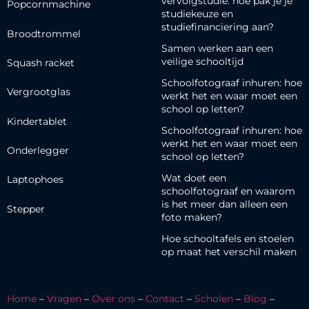
vervolgstudie: hoe pak je je
Popcornmachine
studiekeuze en
studiefinanciering aan?
Broodtrommel
Samen werken aan een
veilige schooltijd
Squash racket
Schoolfotograaf inhuren: hoe
Vergrootglas
werkt het en waar moet een
school op letten?
Kindertablet
Schoolfotograaf inhuren: hoe
werkt het en waar moet een
Onderlegger
school op letten?
Wat doet een
Laptophoes
schoolfotograaf en waarom
is het meer dan alleen een
Stepper
foto maken?
Hoe schooltafels en stoelen
op maat het verschil maken
Home
–
Vragen
–
Over ons
–
Contact
–
Scholen
–
Blog
–