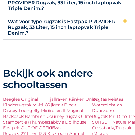
PROVIDER Rugzak, 33 Liter, 15 inch laptopvak
Triple Denim.?
Wat voor type rugzak is Eastpak PROVIDER
Rugzak, 33 Liter, 15 inch laptopvak Triple
Denim.?
Bekijk ook andere
schooltassen
Beagles Original
Fjällräven Kånken Unisex
Rugtas Reistas
Kinderrugzak Multi Olijf.
Rugzak Black.
Waterdicht en
Disney Loungefly Mini
Frozen II Magical
Duurzaam.
Backpack Bambi en
Journey rugzak 6 liter.
Rugzak Mr. Dino Trix
Stampertje (Thumper).
Gabby’s Dollhouse
SUITSUIT Natura Ma
Eastpak OUT OF OFFICE
rugzak.
Crossbody/Rugzak
Rugzak, 27 Liter, 13.3
Kidzroom Animal
(Micro).