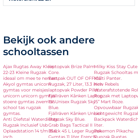
Bekijk ook andere
schooltassen
Ajax Rugtas Away Klein
laptopvak Brize Palm
Milky Kiss Stay Cute
22-23 Kleine Rugzak
Core.
Rugzak Schooltas m
ideaal om mee te nemen.
Eastpak OUT OF OFFICE
Multi Panter.
Akyol gymtas unicorn
Rugzak, 27 Liter, 13.3 inch
New Rebels
gymtas voor meisjes
laptopvak Powder Pilot.
Waterafstotende Rol
unicorn unicorn gymtas
Fjällräven Kånken Laptop
Rugzak met Laptop
stoere gymtas zwemtas
15″ Unisex Rugzak Sky
15” Mart Roze.
school tas rugzak
Blue.
Opvouwbaar Rugza
gymtas.
Fjällräven Kånken Unisex
Lichtgewicht Rugza
Anti Diefstal Waterdichte
Rugzak Sky Blue.
Backpack Waterdich
Rugzak Inclusief Usb
Grab Bags Tactical II
liter.
Oplaadstation 14 t/m 15.6
Black 45 L Leger Rugzak.
Pokemon Pikachu
inch.
Gymtas 11 liter French
Rugzak Rugtas