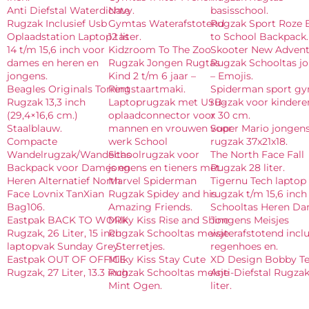
Anti Diefstal Waterdichte
Navy.
basisschool.
Rugzak Inclusief Usb
Gymtas Waterafstotend
Rugzak Sport Roze 
Oplaadstation Laptop tas
12 liter.
to School Backpack.
14 t/m 15,6 inch voor
Kidzroom To The Zoo
Skooter New Advent
dames en heren en
Rugzak Jongen Rugtas
Rugzak Schooltas j
jongens.
Kind 2 t/m 6 jaar –
– Emojis.
Beagles Originals Torrent
Ringstaartmaki.
Spiderman sport g
Rugzak 13,3 inch
Laptoprugzak met USB-
rugzak voor kindere
(29,4×16,6 cm.)
oplaadconnector voor
x 30 cm.
Staalblauw.
mannen en vrouwen voor
Super Mario jongen
Compacte
werk School
rugzak 37x21x18.
Wandelrugzak/Wandeltas
Schoolrugzak voor
The North Face Fall
Backpack voor Dames en
jongens en tieners met.
Rugzak 28 liter.
Heren Alternatief North
Marvel Spiderman
Tigernu Tech laptop
Face Lovnix TanXian
Rugzak Spidey and his
rugzak t/m 15,6 inch
Bag106.
Amazing Friends.
Schooltas Heren D
Eastpak BACK TO WORK
Milky Kiss Rise and Shine
Jongens Meisjes
Rugzak, 26 Liter, 15 inch
Rugzak Schooltas meisje
waterafstotend inclu
laptopvak Sunday Grey.
– Sterretjes.
regenhoes en.
Eastpak OUT OF OFFICE
Milky Kiss Stay Cute
XD Design Bobby T
Rugzak, 27 Liter, 13.3 inch
Rugzak Schooltas meisje
Anti-Diefstal Rugzak
Mint Ogen.
liter.