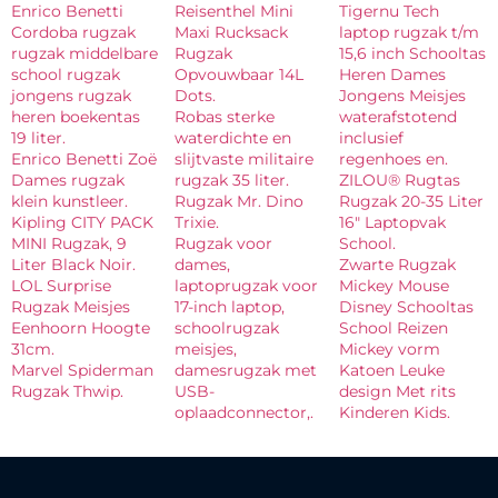
Enrico Benetti
Reisenthel Mini
Tigernu Tech
Cordoba rugzak
Maxi Rucksack
laptop rugzak t/m
rugzak middelbare
Rugzak
15,6 inch Schooltas
school rugzak
Opvouwbaar 14L
Heren Dames
jongens rugzak
Dots.
Jongens Meisjes
heren boekentas
Robas sterke
waterafstotend
19 liter.
waterdichte en
inclusief
Enrico Benetti Zoë
slijtvaste militaire
regenhoes en.
Dames rugzak
rugzak 35 liter.
ZILOU® Rugtas
klein kunstleer.
Rugzak Mr. Dino
Rugzak 20-35 Liter
Kipling CITY PACK
Trixie.
16″ Laptopvak
MINI Rugzak, 9
Rugzak voor
School.
Liter Black Noir.
dames,
Zwarte Rugzak
LOL Surprise
laptoprugzak voor
Mickey Mouse
Rugzak Meisjes
17-inch laptop,
Disney Schooltas
Eenhoorn Hoogte
schoolrugzak
School Reizen
31cm.
meisjes,
Mickey vorm
Marvel Spiderman
damesrugzak met
Katoen Leuke
Rugzak Thwip.
USB-
design Met rits
oplaadconnector,.
Kinderen Kids.