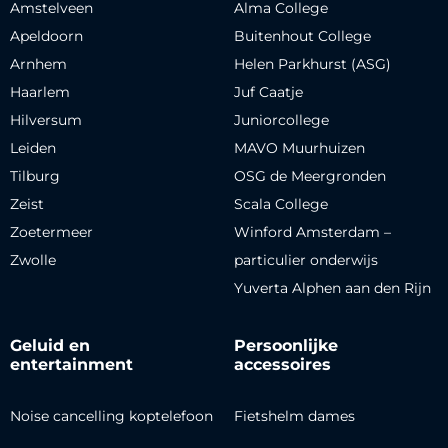
Amstelveen
Alma College
Apeldoorn
Buitenhout College
Arnhem
Helen Parkhurst (ASG)
Haarlem
Juf Caatje
Hilversum
Juniorcollege
Leiden
MAVO Muurhuizen
Tilburg
OSG de Meergronden
Zeist
Scala College
Zoetermeer
Winford Amsterdam –
Zwolle
particulier onderwijs
Yuverta Alphen aan den Rijn
Geluid en
Persoonlijke
entertainment
accessoires
Noise cancelling koptelefoon
Fietshelm dames