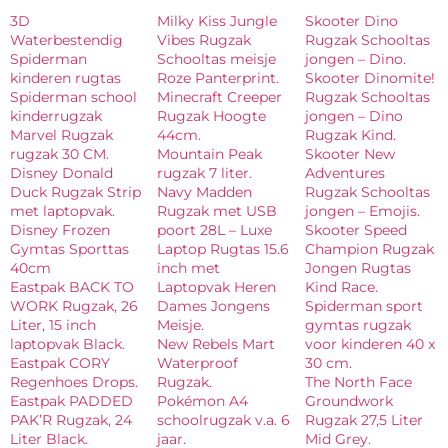
3D
Milky Kiss Jungle
Skooter Dino
Waterbestendig
Vibes Rugzak
Rugzak Schooltas
Spiderman
Schooltas meisje
jongen – Dino.
kinderen rugtas
Roze Panterprint.
Skooter Dinomite!
Spiderman school
Minecraft Creeper
Rugzak Schooltas
kinderrugzak
Rugzak Hoogte
jongen – Dino
Marvel Rugzak
44cm.
Rugzak Kind.
rugzak 30 CM.
Mountain Peak
Skooter New
Disney Donald
rugzak 7 liter.
Adventures
Duck Rugzak Strip
Navy Madden
Rugzak Schooltas
met laptopvak.
Rugzak met USB
jongen – Emojis.
Disney Frozen
poort 28L – Luxe
Skooter Speed
Gymtas Sporttas
Laptop Rugtas 15.6
Champion Rugzak
40cm
inch met
Jongen Rugtas
Eastpak BACK TO
Laptopvak Heren
Kind Race.
WORK Rugzak, 26
Dames Jongens
Spiderman sport
Liter, 15 inch
Meisje.
gymtas rugzak
laptopvak Black.
New Rebels Mart
voor kinderen 40 x
Eastpak CORY
Waterproof
30 cm.
Regenhoes Drops.
Rugzak.
The North Face
Eastpak PADDED
Pokémon A4
Groundwork
PAK’R Rugzak, 24
schoolrugzak v.a. 6
Rugzak 27,5 Liter
Liter Black.
jaar.
Mid Grey.