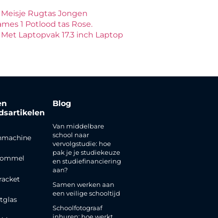
Meisje Rugtas Jongen
es 1 Potlood tas Rose.
et Laptopvak 17.3 inch Laptop
en
Blog
jdsartikelen
Van middelbare
school naar
nmachine
vervolgstudie: hoe
pak je je studiekeuze
rommel
en studiefinanciering
aan?
racket
Samen werken aan
een veilige schooltijd
tglas
Schoolfotograaf
inhuren: hoe werkt