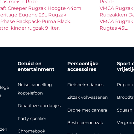
tas meisje Roze.
Peach.
raft Creeper Rugzak Hoogte 44cm.
VMCA Rugzak 
eritage Eugene 23L Rugzak.
Rugzakken Dam
Phase Backpack-Puma Black.
VMCA Rugzak M
trol kinder rugzak 9 liter.
Rugtas 45L.
Geluid en
Persoonlijke
Sport 
entertainment
accessoires
vrijeti
Noise cancelling
Fietshelm dames
Popcor
lege
koptelefoon
t
Zitzak volwassenen
Broodt
Draadloze oordopjes
Drone met camera
Squash 
Party speaker
Beste pennenzak
Vergroo
zen
Chromebook