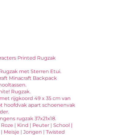
acters Printed Rugzak
Rugzak met Sterren Etui.
aft Minacraft Backpack
ooltassen.
ite! Rugzak.
met rijgkoord 49 x 35 cm van
ot hoofdvak apart schoenenvak
der.
ongens rugzak 37x21x18.
oze | Kind | Peuter | School |
 Meisje | Jongen | Twisted