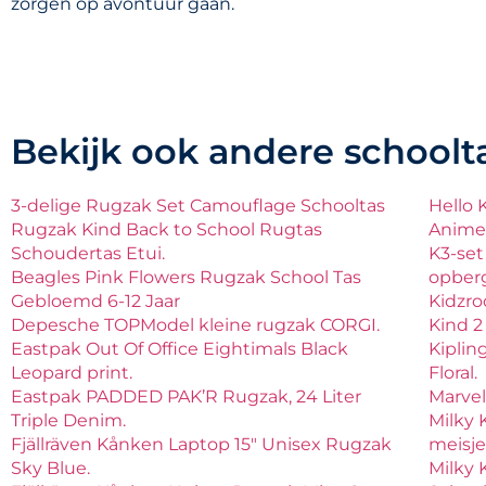
zorgen op avontuur gaan.
Bekijk ook andere schoolt
3-delige Rugzak Set Camouflage Schooltas
Hello 
Rugzak Kind Back to School Rugtas
Anime 
Schoudertas Etui.
K3-set
Beagles Pink Flowers Rugzak School Tas
opber
Gebloemd 6-12 Jaar
Kidzro
Depesche TOPModel kleine rugzak CORGI.
Kind 2
Eastpak Out Of Office Eightimals Black
Kiplin
Leopard print.
Floral.
Eastpak PADDED PAK’R Rugzak, 24 Liter
Marvel
Triple Denim.
Milky 
Fjällräven Kånken Laptop 15″ Unisex Rugzak
meisje
Sky Blue.
Milky 