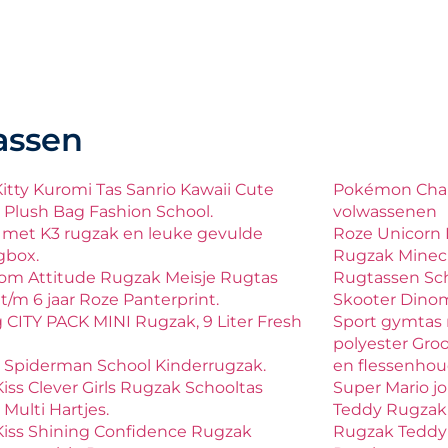
assen
Kitty Kuromi Tas Sanrio Kawaii Cute
Pokémon Char
Plush Bag Fashion School.
volwassenen
 met K3 rugzak en leuke gevulde
Roze Unicorn 
gbox.
Rugzak Minecr
om Attitude Rugzak Meisje Rugtas
Rugtassen Sch
 t/m 6 jaar Roze Panterprint.
Skooter Dinom
g CITY PACK MINI Rugzak, 9 Liter Fresh
Sport gymtas 
polyester Gro
 Spiderman School Kinderrugzak.
en flessenhou
Kiss Clever Girls Rugzak Schooltas
Super Mario j
 Multi Hartjes.
Teddy Rugzak R
Kiss Shining Confidence Rugzak
Rugzak Teddy |