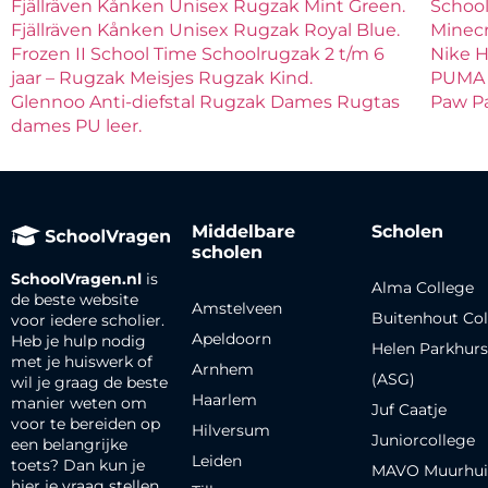
Fjällräven Kånken Unisex Rugzak Mint Green.
School
Fjällräven Kånken Unisex Rugzak Royal Blue.
Minec
Frozen II School Time Schoolrugzak 2 t/m 6
Nike H
jaar – Rugzak Meisjes Rugzak Kind.
PUMA 
Glennoo Anti-diefstal Rugzak Dames Rugtas
Paw Pa
dames PU leer.
Middelbare
Scholen
scholen
SchoolVragen.nl
is
Alma College
de beste website
Amstelveen
Buitenhout Col
voor iedere scholier.
Apeldoorn
Heb je hulp nodig
Helen Parkhurs
met je huiswerk of
Arnhem
(ASG)
wil je graag de beste
Haarlem
manier weten om
Juf Caatje
voor te bereiden op
Hilversum
Juniorcollege
een belangrijke
Leiden
toets? Dan kun je
MAVO Muurhui
hier je vraag stellen