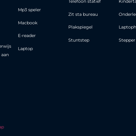
Telefoon statief
Kindert
Mp3 speler
Zit sta bureau
Onderle
Macbook
Plakspiegel
Laptoph
E-reader
Stuntstep
Stepper
erwijs
Laptop
 aan
ap