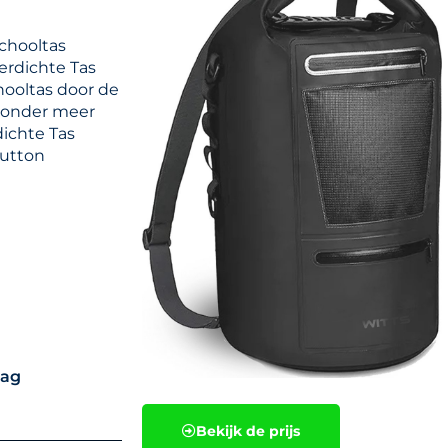
schooltas
erdichte Tas
hooltas door de
eronder meer
ichte Tas
button
bag
Bekijk de prijs