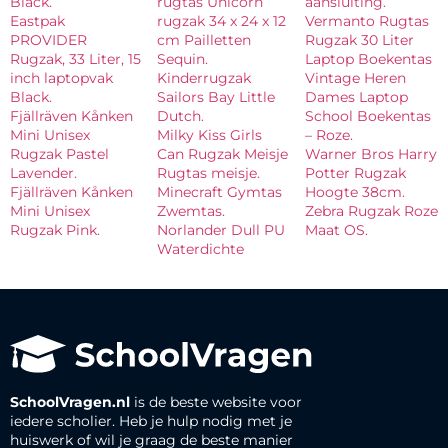
Black.
rugtas Unicorn
aansluiting.
Eastpak
rugzak 34 x 24 x 12
Vermanto Rugtas
PROVIDER
cm Pailletten
Rugzak 30 Liter
Rugzak, 33 Liter, 15
Sequin.
Laptop Boekentas
inch laptopvak
Kinderrugzak
Vintage Heren
Black.
Sailors Bay Little
Dames Laptop
Fjällräven Kånken
Dutch.
School Boekentas
Mini Unisex
Milky Kiss Girls
– Roze.
Rugzak Pastel
Can Rugzak Meisje
Warner Bros Harry
Lavender.
Rugtas meisje.
Potter Rugzak
Fjällräven Kånken
Minecraft Gymtas
Hoogte 38cm.
Mini Unisex
Zwemtas.
Zebra Rugzak Roze
Rugzak Pink.
Norlander Dull PU
Maat OS.
Waterdichte
SchoolVragen.nl
is de beste website voor
iedere scholier. Heb je hulp nodig met je
huiswerk of wil je graag de beste manier