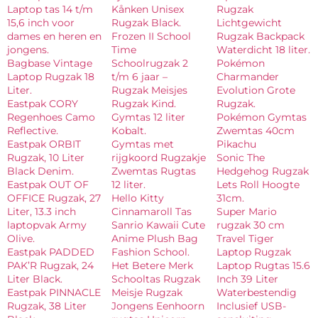
Laptop tas 14 t/m
Kånken Unisex
Rugzak
15,6 inch voor
Rugzak Black.
Lichtgewicht
dames en heren en
Frozen II School
Rugzak Backpack
jongens.
Time
Waterdicht 18 liter.
Bagbase Vintage
Schoolrugzak 2
Pokémon
Laptop Rugzak 18
t/m 6 jaar –
Charmander
Liter.
Rugzak Meisjes
Evolution Grote
Eastpak CORY
Rugzak Kind.
Rugzak.
Regenhoes Camo
Gymtas 12 liter
Pokémon Gymtas
Reflective.
Kobalt.
Zwemtas 40cm
Eastpak ORBIT
Gymtas met
Pikachu
Rugzak, 10 Liter
rijgkoord Rugzakje
Sonic The
Black Denim.
Zwemtas Rugtas
Hedgehog Rugzak
Eastpak OUT OF
12 liter.
Lets Roll Hoogte
OFFICE Rugzak, 27
Hello Kitty
31cm.
Liter, 13.3 inch
Cinnamaroll Tas
Super Mario
laptopvak Army
Sanrio Kawaii Cute
rugzak 30 cm
Olive.
Anime Plush Bag
Travel Tiger
Eastpak PADDED
Fashion School.
Laptop Rugzak
PAK’R Rugzak, 24
Het Betere Merk
Laptop Rugtas 15.6
Liter Black.
Schooltas Rugzak
Inch 39 Liter
Eastpak PINNACLE
Meisje Rugzak
Waterbestendig
Rugzak, 38 Liter
Jongens Eenhoorn
Inclusief USB-