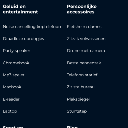
Geluid en
Persoonlijke
entertainment
accessoires
Noise cancelling koptelefoon
Fietshelm dames
Draadloze oordopjes
Zitzak volwassenen
Party speaker
Drone met camera
Chromebook
Beste pennenzak
Mp3 speler
Telefoon statief
Macbook
Zit sta bureau
E-reader
Plakspiegel
Laptop
Stuntstep
Sport en
Blog