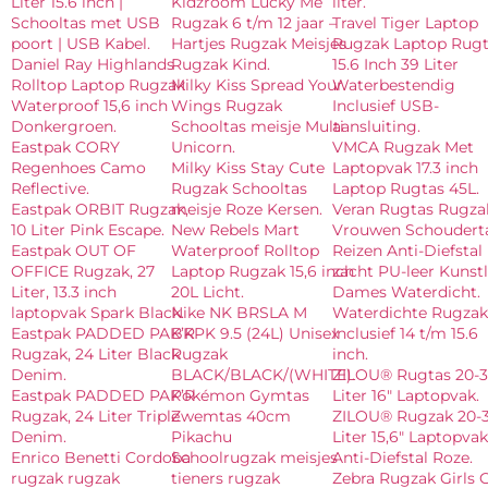
Liter 15.6 inch |
Kidzroom Lucky Me
liter.
Schooltas met USB
Rugzak 6 t/m 12 jaar –
Travel Tiger Laptop
poort | USB Kabel.
Hartjes Rugzak Meisjes
Rugzak Laptop Rugt
Daniel Ray Highlands
Rugzak Kind.
15.6 Inch 39 Liter
Rolltop Laptop Rugzak
Milky Kiss Spread Your
Waterbestendig
Waterproof 15,6 inch
Wings Rugzak
Inclusief USB-
Donkergroen.
Schooltas meisje Multi
aansluiting.
Eastpak CORY
Unicorn.
VMCA Rugzak Met
Regenhoes Camo
Milky Kiss Stay Cute
Laptopvak 17.3 inch
Reflective.
Rugzak Schooltas
Laptop Rugtas 45L.
Eastpak ORBIT Rugzak,
meisje Roze Kersen.
Veran Rugtas Rugza
10 Liter Pink Escape.
New Rebels Mart
Vrouwen Schoudert
Eastpak OUT OF
Waterproof Rolltop
Reizen Anti-Diefstal
OFFICE Rugzak, 27
Laptop Rugzak 15,6 inch
zacht PU-leer Kunst
Liter, 13.3 inch
20L Licht.
Dames Waterdicht.
laptopvak Spark Black.
Nike NK BRSLA M
Waterdichte Rugzak
Eastpak PADDED PAK’R
BKPK 9.5 (24L) Unisex
Inclusief 14 t/m 15.6
Rugzak, 24 Liter Black
Rugzak
inch.
Denim.
BLACK/BLACK/(WHITE).
ZILOU® Rugtas 20-3
Eastpak PADDED PAK’R
Pokémon Gymtas
Liter 16″ Laptopvak.
Rugzak, 24 Liter Triple
Zwemtas 40cm
ZILOU® Rugzak 20-
Denim.
Pikachu
Liter 15,6″ Laptopvak
Enrico Benetti Cordoba
Schoolrugzak meisjes
Anti-Diefstal Roze.
rugzak rugzak
tieners rugzak
Zebra Rugzak Girls 