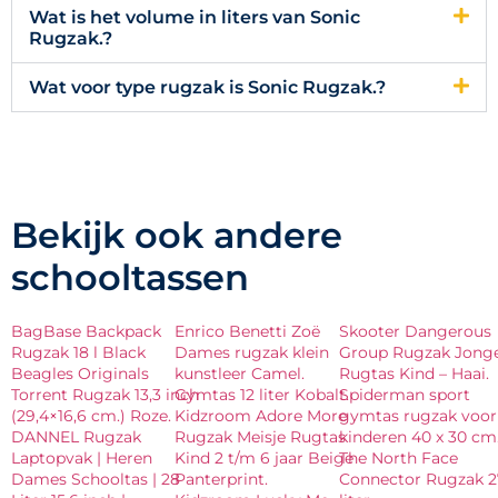
Wat is het volume in liters van Sonic
Rugzak.?
Wat voor type rugzak is Sonic Rugzak.?
Bekijk ook andere
schooltassen
BagBase Backpack
Enrico Benetti Zoë
Skooter Dangerous
Rugzak 18 l Black
Dames rugzak klein
Group Rugzak Jong
Beagles Originals
kunstleer Camel.
Rugtas Kind – Haai.
Torrent Rugzak 13,3 inch
Gymtas 12 liter Kobalt.
Spiderman sport
(29,4×16,6 cm.) Roze.
Kidzroom Adore More
gymtas rugzak voor
DANNEL Rugzak
Rugzak Meisje Rugtas
kinderen 40 x 30 cm
Laptopvak | Heren
Kind 2 t/m 6 jaar Beige
The North Face
Dames Schooltas | 28
Panterprint.
Connector Rugzak 2