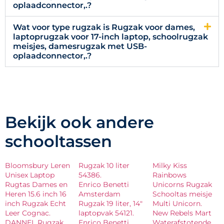
oplaadconnector,.?
Wat voor type rugzak is Rugzak voor dames,
laptoprugzak voor 17-inch laptop, schoolrugzak
meisjes, damesrugzak met USB-
oplaadconnector,.?
Bekijk ook andere
schooltassen
Bloomsbury Leren
Rugzak 10 liter
Milky Kiss
Unisex Laptop
54386.
Rainbows
Rugtas Dames en
Enrico Benetti
Unicorns Rugzak
Heren 15.6 inch 16
Amsterdam
Schooltas meisje
inch Rugzak Echt
Rugzak 19 liter, 14″
Multi Unicorn.
Leer Cognac.
laptopvak 54121.
New Rebels Mart
DANNEL Rugzak
Enrico Benetti
Waterafstotende