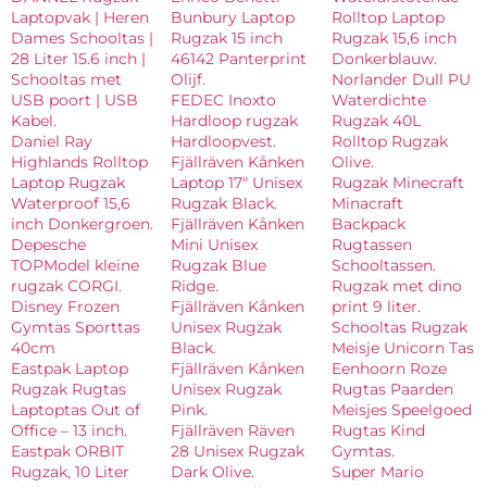
Laptopvak | Heren
Bunbury Laptop
Rolltop Laptop
Dames Schooltas |
Rugzak 15 inch
Rugzak 15,6 inch
28 Liter 15.6 inch |
46142 Panterprint
Donkerblauw.
Schooltas met
Olijf.
Norlander Dull PU
USB poort | USB
FEDEC Inoxto
Waterdichte
Kabel.
Hardloop rugzak
Rugzak 40L
Daniel Ray
Hardloopvest.
Rolltop Rugzak
Highlands Rolltop
Fjällräven Kånken
Olive.
Laptop Rugzak
Laptop 17″ Unisex
Rugzak Minecraft
Waterproof 15,6
Rugzak Black.
Minacraft
inch Donkergroen.
Fjällräven Kånken
Backpack
Depesche
Mini Unisex
Rugtassen
TOPModel kleine
Rugzak Blue
Schooltassen.
rugzak CORGI.
Ridge.
Rugzak met dino
Disney Frozen
Fjällräven Kånken
print 9 liter.
Gymtas Sporttas
Unisex Rugzak
Schooltas Rugzak
40cm
Black.
Meisje Unicorn Tas
Eastpak Laptop
Fjällräven Kånken
Eenhoorn Roze
Rugzak Rugtas
Unisex Rugzak
Rugtas Paarden
Laptoptas Out of
Pink.
Meisjes Speelgoed
Office – 13 inch.
Fjällräven Räven
Rugtas Kind
Eastpak ORBIT
28 Unisex Rugzak
Gymtas.
Rugzak, 10 Liter
Dark Olive.
Super Mario