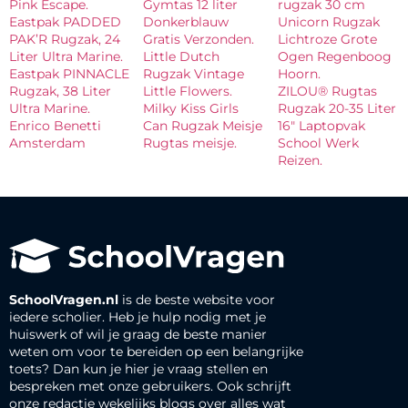
Pink Escape.
Gymtas 12 liter
rugzak 30 cm
Eastpak PADDED
Donkerblauw
Unicorn Rugzak
PAK’R Rugzak, 24
Gratis Verzonden.
Lichtroze Grote
Liter Ultra Marine.
Little Dutch
Ogen Regenboog
Eastpak PINNACLE
Rugzak Vintage
Hoorn.
Rugzak, 38 Liter
Little Flowers.
ZILOU® Rugtas
Ultra Marine.
Milky Kiss Girls
Rugzak 20-35 Liter
Enrico Benetti
Can Rugzak Meisje
16″ Laptopvak
Amsterdam
Rugtas meisje.
School Werk
Reizen.
SchoolVragen.nl
is de beste website voor
iedere scholier. Heb je hulp nodig met je
huiswerk of wil je graag de beste manier
weten om voor te bereiden op een belangrijke
toets? Dan kun je hier je vraag stellen en
bespreken met onze gebruikers. Ook schrijft
onze redactie wekelijks blogs over alles wat