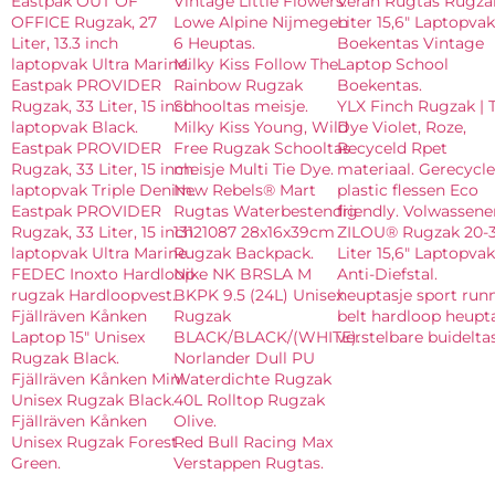
Eastpak OUT OF
Vintage Little Flowers.
Veran Rugtas Rugza
OFFICE Rugzak, 27
Lowe Alpine Nijmegen
Liter 15,6″ Laptopvak
Liter, 13.3 inch
6 Heuptas.
Boekentas Vintage
laptopvak Ultra Marine.
Milky Kiss Follow The
Laptop School
Eastpak PROVIDER
Rainbow Rugzak
Boekentas.
Rugzak, 33 Liter, 15 inch
Schooltas meisje.
YLX Finch Rugzak | T
laptopvak Black.
Milky Kiss Young, Wild
Dye Violet, Roze,
Eastpak PROVIDER
Free Rugzak Schooltas
Recyceld Rpet
Rugzak, 33 Liter, 15 inch
meisje Multi Tie Dye.
materiaal. Gerecycl
laptopvak Triple Denim.
New Rebels® Mart
plastic flessen Eco
Eastpak PROVIDER
Rugtas Waterbestendig
friendly. Volwassene
Rugzak, 33 Liter, 15 inch
13121087 28x16x39cm
ZILOU® Rugzak 20-
laptopvak Ultra Marine.
Rugzak Backpack.
Liter 15,6″ Laptopvak
FEDEC Inoxto Hardloop
Nike NK BRSLA M
Anti-Diefstal.
rugzak Hardloopvest.
BKPK 9.5 (24L) Unisex
heuptasje sport run
Fjällräven Kånken
Rugzak
belt hardloop heupt
Laptop 15″ Unisex
BLACK/BLACK/(WHITE).
verstelbare buideltas
Rugzak Black.
Norlander Dull PU
Fjällräven Kånken Mini
Waterdichte Rugzak
Unisex Rugzak Black.
40L Rolltop Rugzak
Fjällräven Kånken
Olive.
Unisex Rugzak Forest
Red Bull Racing Max
Green.
Verstappen Rugtas.