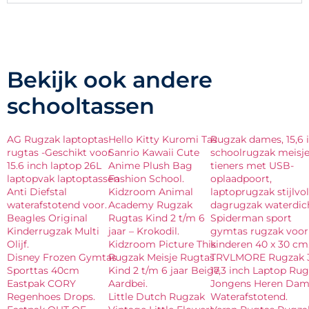
Bekijk ook andere
schooltassen
AG Rugzak laptoptas
Hello Kitty Kuromi Tas
Rugzak dames, 15,6 
rugtas -Geschikt voor
Sanrio Kawaii Cute
schoolrugzak meisj
15.6 inch laptop 26L
Anime Plush Bag
tieners met USB-
laptopvak laptoptassen
Fashion School.
oplaadpoort,
Anti Diefstal
Kidzroom Animal
laptoprugzak stijlvol
waterafstotend voor.
Academy Rugzak
dagrugzak waterdich
Beagles Original
Rugtas Kind 2 t/m 6
Spiderman sport
Kinderrugzak Multi
jaar – Krokodil.
gymtas rugzak voor
Olijf.
Kidzroom Picture This
kinderen 40 x 30 cm
Disney Frozen Gymtas
Rugzak Meisje Rugtas
TRVLMORE Rugzak 
Sporttas 40cm
Kind 2 t/m 6 jaar Beige
17,3 inch Laptop Rug
Eastpak CORY
Aardbei.
Jongens Heren Dam
Regenhoes Drops.
Little Dutch Rugzak
Waterafstotend.