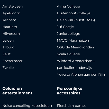
Amstelveen
Alma College
Apeldoorn
Buitenhout College
Arnhem
Helen Parkhurst (ASG)
Haarlem
Juf Caatje
Hilversum
Juniorcollege
Leiden
MAVO Muurhuizen
Tilburg
OSG de Meergronden
Zeist
Scala College
Zoetermeer
Winford Amsterdam –
Zwolle
particulier onderwijs
Yuverta Alphen aan den Rijn
Geluid en
Persoonlijke
entertainment
accessoires
Noise cancelling koptelefoon
Fietshelm dames