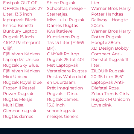
Eastpak OUT OF
Shine Rugzak
liter.
OFFICE Rugzak, 27
Schooltas meisje –
Warner Bros Harry
Liter, 13.3 inch
Sterretjes.
Potter Handtas
laptopvak Black.
Miss LuLu Rugzak
Railway – Hoogte
Enrico Benetti
Dames Rugtas
20cm.
Bunbury Laptop
Kwalitatieve
Warner Bros Harry
Rugzak 15 inch
Kunstleren Rug
Potter Rugzak
46142 Panterprint
Tas 15 Liter (E1669
Hoogte 38cm.
Olijf.
BK).
XD Design Bobby
Fjällräven Kånken
ONYX® Rolltop
Compact Anti-
Laptop 15″ Unisex
Rugzak 25 tot 40L
Diefstal Rugzak 11
Rugzak Sky Blue.
Met Laptopvak
liter.
Fjällräven Kånken
Verstelbare Rugtas
ZILOU® Rugzak
Mini Unisex
Reistas Waterdicht
20-35 Liter 15,6″
Rugzak Royal blue.
en Duurzaam.
Laptopvak Anti-
Frozen II Pastel
Prêt Imagination
Diefstal Roze.
Power Rugzak
Rugzak – Dino.
Zebra Trends Girls
Rugtas Meisje
Rugzak dames,
Rugzak M Unicorn
Multi Elsa.
15,6 inch
Love pink.
Glennoo rugzak
schoolrugzak
Rugtas dames
meisjes tieners