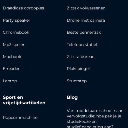
Draadloze oordopjes
Zitzak volwassenen
Party speaker
Drone met camera
Chromebook
Beste pennenzak
Mp3 speler
Telefoon statief
Macbook
Zit sta bureau
E-reader
Plakspiegel
Laptop
Stuntstep
Sport en
Blog
vrijetijdsartikelen
Van middelbare school naar
vervolgstudie: hoe pak je je
Popcornmachine
studiekeuze en
studiefinanciering aan?