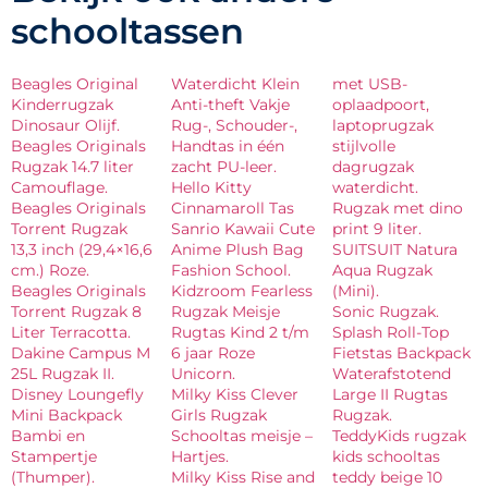
schooltassen
Beagles Original
Waterdicht Klein
met USB-
Kinderrugzak
Anti-theft Vakje
oplaadpoort,
Dinosaur Olijf.
Rug-, Schouder-,
laptoprugzak
Beagles Originals
Handtas in één
stijlvolle
Rugzak 14.7 liter
zacht PU-leer.
dagrugzak
Camouflage.
Hello Kitty
waterdicht.
Beagles Originals
Cinnamaroll Tas
Rugzak met dino
Torrent Rugzak
Sanrio Kawaii Cute
print 9 liter.
13,3 inch (29,4×16,6
Anime Plush Bag
SUITSUIT Natura
cm.) Roze.
Fashion School.
Aqua Rugzak
Beagles Originals
Kidzroom Fearless
(Mini).
Torrent Rugzak 8
Rugzak Meisje
Sonic Rugzak.
Liter Terracotta.
Rugtas Kind 2 t/m
Splash Roll-Top
Dakine Campus M
6 jaar Roze
Fietstas Backpack
25L Rugzak II.
Unicorn.
Waterafstotend
Disney Loungefly
Milky Kiss Clever
Large II Rugtas
Mini Backpack
Girls Rugzak
Rugzak.
Bambi en
Schooltas meisje –
TeddyKids rugzak
Stampertje
Hartjes.
kids schooltas
(Thumper).
Milky Kiss Rise and
teddy beige 10