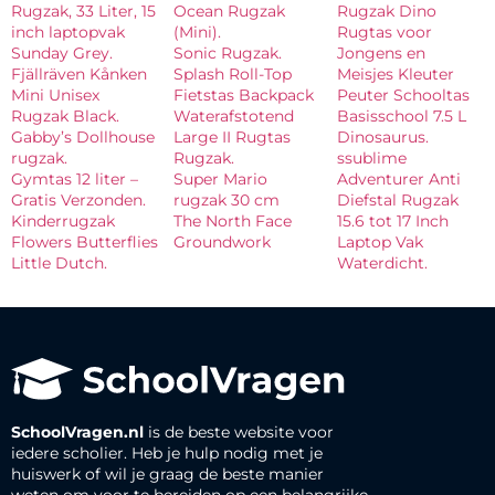
Rugzak, 33 Liter, 15
Ocean Rugzak
Rugzak Dino
inch laptopvak
(Mini).
Rugtas voor
Sunday Grey.
Sonic Rugzak.
Jongens en
Fjällräven Kånken
Splash Roll-Top
Meisjes Kleuter
Mini Unisex
Fietstas Backpack
Peuter Schooltas
Rugzak Black.
Waterafstotend
Basisschool 7.5 L
Gabby’s Dollhouse
Large II Rugtas
Dinosaurus.
rugzak.
Rugzak.
ssublime
Gymtas 12 liter –
Super Mario
Adventurer Anti
Gratis Verzonden.
rugzak 30 cm
Diefstal Rugzak
Kinderrugzak
The North Face
15.6 tot 17 Inch
Flowers Butterflies
Groundwork
Laptop Vak
Little Dutch.
Waterdicht.
SchoolVragen.nl
is de beste website voor
iedere scholier. Heb je hulp nodig met je
huiswerk of wil je graag de beste manier
weten om voor te bereiden op een belangrijke