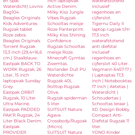
en Spat
inch laptopvak
waterafstotend
Waterdicht| Lovnix
Active Denim.
inclusief
Bag104.
Milky Kiss Jungle
regenhoes en
Beagles Originals
Vibes Rugzak
cijferslot.
Kids Adventures
Schooltas meisje
Tigernu Daily II
Rugzak tablet
Roze Panterprint.
laptop rugzak t/m
Roze zebra.
Milky Kiss Shining
17,3 inch
Beagles Originals
Confidence
waterafstotend
Torrent Rugzak
Rugzak Schooltas
anti diefstal
13,3 inch (29,4×16,6
meisje Roze.
inclusief
cm.) Staalblauw.
Minecraft Gymtas
regenhoes en
Eastpak BACK TO
Zwemtas.
cijferslot 40 Liter.
WORK Rugzak, 26
Norlander Dull PU
Vegmann 6457-17 |
Liter, 15 inch
Waterdichte
| Laptoptas 17,3
laptopvak Sunday
Rugzak 40L
inch | Notebooktas
Grey.
Rolltop Rugzak
17 inch | Aktetas |
Eastpak ORBIT
Olive.
Waterdicht |
Rugzak, 10 Liter
Rugzak spiderman
Schoudertas |
Ultra Marine.
5 liter.
Schooltas leraar |.
Eastpak PADDED
SUITSUIT Natura
XD Design Bobby
PAK’R Rugzak, 24
Agave
Compact Anti-
Liter Black Denim.
Crossbody/Rugzak
Diefstal Rugzak 11
Eastpak
(Micro).
liter.
PROVIDER
SUITSUIT Natura
YONO Kinder