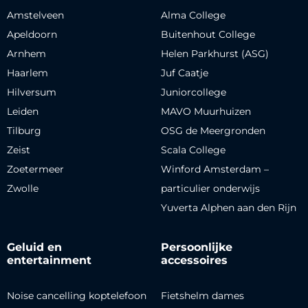
Amstelveen
Alma College
Apeldoorn
Buitenhout College
Arnhem
Helen Parkhurst (ASG)
Haarlem
Juf Caatje
Hilversum
Juniorcollege
Leiden
MAVO Muurhuizen
Tilburg
OSG de Meergronden
Zeist
Scala College
Zoetermeer
Winford Amsterdam –
Zwolle
particulier onderwijs
Yuverta Alphen aan den Rijn
Geluid en
Persoonlijke
entertainment
accessoires
Noise cancelling koptelefoon
Fietshelm dames