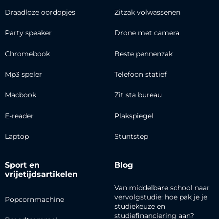
Draadloze oordopjes
Zitzak volwassenen
Party speaker
Drone met camera
Chromebook
Beste pennenzak
Mp3 speler
Telefoon statief
Macbook
Zit sta bureau
E-reader
Plakspiegel
Laptop
Stuntstep
Sport en
Blog
vrijetijdsartikelen
Van middelbare school naar
vervolgstudie: hoe pak je je
Popcornmachine
studiekeuze en
studiefinanciering aan?