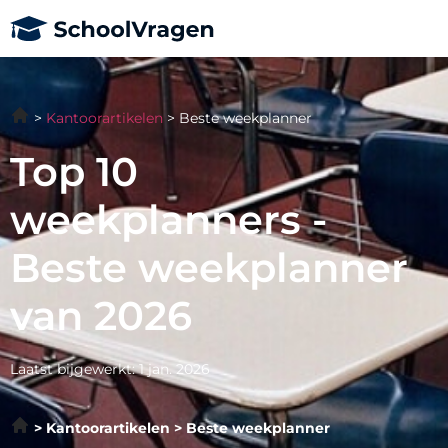
Kantoorartikelen
Beste weekplanner
Top 10
weekplanners -
Beste weekplanner
van 2026
Laatst bijgewerkt: 1 jan. 2026
Kantoorartikelen
Beste weekplanner