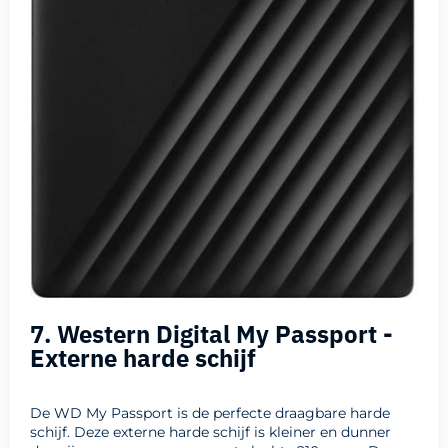
7. Western Digital My Passport -
Externe harde schijf
De WD My Passport is de perfecte draagbare harde
schijf. Deze externe harde schijf is kleiner en dunner