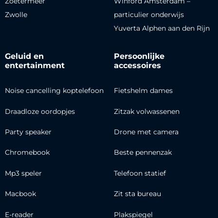
Zoetermeer
Winford Amsterdam –
Zwolle
particulier onderwijs
Yuverta Alphen aan den Rijn
Geluid en
Persoonlijke
entertainment
accessoires
Noise cancelling koptelefoon
Fietshelm dames
Draadloze oordopjes
Zitzak volwassenen
Party speaker
Drone met camera
Chromebook
Beste pennenzak
Mp3 speler
Telefoon statief
Macbook
Zit sta bureau
E-reader
Plakspiegel