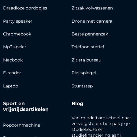
Draadloze oordopjes
Zitzak volwassenen
Party speaker
Drone met camera
Chromebook
Beste pennenzak
Mp3 speler
Telefoon statief
Macbook
Zit sta bureau
E-reader
Plakspiegel
Laptop
Stuntstep
Sport en
Blog
vrijetijdsartikelen
Van middelbare school naar
vervolgstudie: hoe pak je je
Popcornmachine
studiekeuze en
studiefinanciering aan?