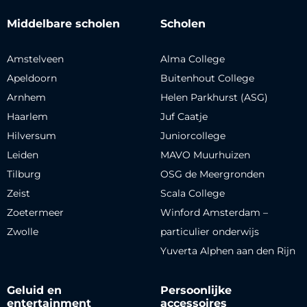
Middelbare scholen
Scholen
Amstelveen
Alma College
Apeldoorn
Buitenhout College
Arnhem
Helen Parkhurst (ASG)
Haarlem
Juf Caatje
Hilversum
Juniorcollege
Leiden
MAVO Muurhuizen
Tilburg
OSG de Meergronden
Zeist
Scala College
Zoetermeer
Winford Amsterdam –
Zwolle
particulier onderwijs
Yuverta Alphen aan den Rijn
Geluid en
Persoonlijke
entertainment
accessoires