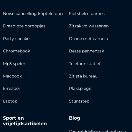
Noise cancelling koptelefoon
Fietshelm dames
Draadloze oordopjes
Zitzak volwassenen
Party speaker
Drone met camera
Chromebook
Beste pennenzak
Mp3 speler
Telefoon statief
Macbook
Zit sta bureau
E-reader
Plakspiegel
Laptop
Stuntstep
Sport en
Blog
vrijetijdsartikelen
Van middelbare school naar